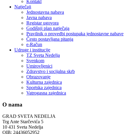
Kontakt
Natječaji
Jednostavna nabava
Javna nabava
Registar ugovora
Godišnji plan natječaja
Pravilnik o provedbi postupaka jednostavne nabave
Često postavljana pitanja
e-Račun
Udruge i institucije
TZ Sveta Nedelja
Svenkom
Umirovljenici
Zdravstvo i socijalna skrb
Obrazovanje
Kulturna zajednica
Sportska zajednica
Vatrogasna zajednica
O nama
GRAD SVETA NEDELJA
Trg Ante Starčevića 5
10 431 Sveta Nedelja
OIB: 24436052952