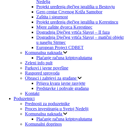
Nedelja
Projekt uređenja dječjeg igrališta u Bestovju
Gero centar Crvenog Križa Samobor
Zaštita i sigurnost
Projekt uređenja dječjeg igrališta u Kerestincu
Mjere zaštite dvorca Kerestinec
Dogradnja Dječjeg vrtića Slavuj – II faza
Dogradnja Dječjeg vrtića Slavuj – matični objekt
u naselju Strmec
European Project CDBET
Komunalna naknada
Plaćanje računa kriptovalutama
Zeleni info pult
Parkovi i javne površine
Raspored sprovoda
Obrasci i zahtjevi za građane
Prijava kvara javne rasvjete
Predstavke i pohvale građana
Kontakt
Poduzetnici
Prednosti za poduzetnike
Proces investiranja u Svetoj Nedelji
Komunalna naknada
Plaćanje računa kriptovalutama
Komunalni doprinos