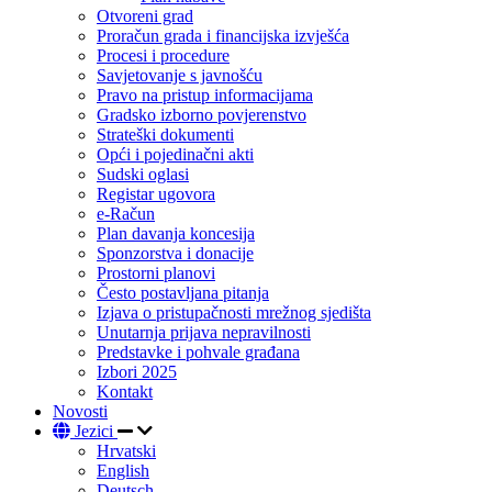
Otvoreni grad
Proračun grada i financijska izvješća
Procesi i procedure
Savjetovanje s javnošću
Pravo na pristup informacijama
Gradsko izborno povjerenstvo
Strateški dokumenti
Opći i pojedinačni akti
Sudski oglasi
Registar ugovora
e-Račun
Plan davanja koncesija
Sponzorstva i donacije
Prostorni planovi
Često postavljana pitanja
Izjava o pristupačnosti mrežnog sjedišta
Unutarnja prijava nepravilnosti
Predstavke i pohvale građana
Izbori 2025
Kontakt
Novosti
Jezici
Hrvatski
English
Deutsch