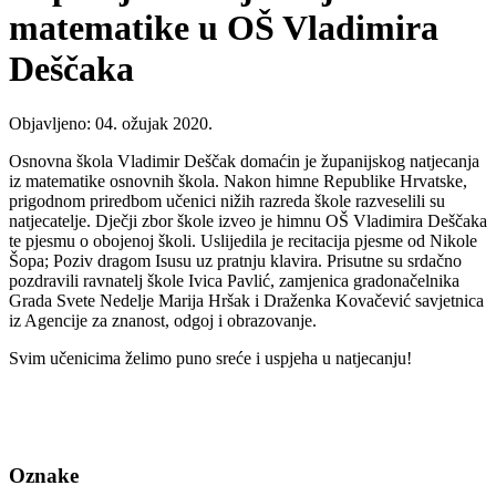
matematike u OŠ Vladimira
Deščaka
Objavljeno: 04. ožujak 2020.
Osnovna škola Vladimir Deščak domaćin je županijskog natjecanja
iz matematike osnovnih škola. Nakon himne Republike Hrvatske,
prigodnom priredbom učenici nižih razreda škole razveselili su
natjecatelje. Dječji zbor škole izveo je himnu OŠ Vladimira Deščaka
te pjesmu o obojenoj školi. Uslijedila je recitacija pjesme od Nikole
Šopa; Poziv dragom Isusu uz pratnju klavira. Prisutne su srdačno
pozdravili ravnatelj škole Ivica Pavlić, zamjenica gradonačelnika
Grada Svete Nedelje Marija Hršak i Draženka Kovačević savjetnica
iz Agencije za znanost, odgoj i obrazovanje.
Svim učenicima želimo puno sreće i uspjeha u natjecanju!
Oznake