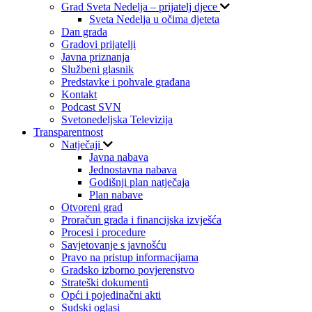
Grad Sveta Nedelja – prijatelj djece
Sveta Nedelja u očima djeteta
Dan grada
Gradovi prijatelji
Javna priznanja
Službeni glasnik
Predstavke i pohvale građana
Kontakt
Podcast SVN
Svetonedeljska Televizija
Transparentnost
Natječaji
Javna nabava
Jednostavna nabava
Godišnji plan natječaja
Plan nabave
Otvoreni grad
Proračun grada i financijska izvješća
Procesi i procedure
Savjetovanje s javnošću
Pravo na pristup informacijama
Gradsko izborno povjerenstvo
Strateški dokumenti
Opći i pojedinačni akti
Sudski oglasi