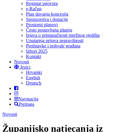
Registar ugovora
e-Račun
Plan davanja koncesija
Sponzorstva i donacije
Prostorni planovi
Često postavljana pitanja
Izjava o pristupačnosti mrežnog sjedišta
Unutarnja prijava nepravilnosti
Predstavke i pohvale građana
Izbori 2025
Kontakt
Novosti
Jezici
Hrvatski
English
Deutsch
Navigacija
Pretraga
Novosti
Županijsko natjecanja iz