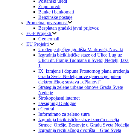
Poštanski uredi
Župni uredi
Banke i bankomati
Benzinske postaje
Prometna povezanost
Besplatan gradski javni prijevoz
EGP Projekti
Geotermali
EU Projekti
Uređenje dječjeg igrališta Markovići, Novaki
Izgradnja biciklističke staze od Ulice Lug uz
Ulicu dr. Franje Tuđmana u Svetoj Nedelji, faza
1
IX. Izmjene i dopuna Prostornog plana uređenja
Grada Sveta Nedelja nove generacije putem
elektroničkog sustava „ePlanovi“
Strategija zelene urbane obnove Grada Svete
Nedelje
Širokopojasni internet
Designing Dialogue
eCentral
Informirano za zeleno sutra
Izgradnja biciklističke staze između naselja
Strmec, Orešje, Bestovje u Gradu Sveta Nedelja
Izgradnja reciklažnog dvorišta – Grad Sveta