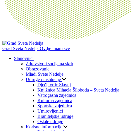
Grad Sveta Nedelja
Ovdje imam sve
Stanovnici
Zdravstvo i socijalna skrb
Obrazovanje
Mladi Svete Nedelje
Udruge i institucije
Dječji vrtić Slavuj
Knjižnica Mihaela Šiloboda – Sveta Nedelja
Vatrogasna zajednica
Kulturna zajednica
Sportska zajednica
Umirovljenici
Braniteljske udruge
Ostale udruge
Korisne informacije