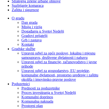
Strategija zelene urbane obnove
Suzbijanje komaraca
Zaštita i sigurnost
O gradu
Dan grada
Misija i vizija
Događanja u Svetoj Nedelji
Gradovi prijatelji
Grb i zastava
Kontakt
Gradske službe
Upravni odjel za opće poslove, lokalnu i mjesnu
samoupravu, društvene djelatnosti i nabavu
Upravni odjel za financije, računovodstvo i javne
prihode
Upravni odjel za gospodarstvo, EU projekte,
komunalne djelatnosti, prostorno uređenje i zaštitu
okoliša i imovinsko-pravne poslove
Poduzetnici
Prednosti za poduzetnike
Proces investiranja u Svetoj Nedelji
Komunalni doprinos
Komunalna naknada
Prostorni plan