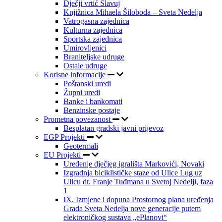
Dječji vrtić Slavuj
Knjižnica Mihaela Šiloboda – Sveta Nedelja
Vatrogasna zajednica
Kulturna zajednica
Sportska zajednica
Umirovljenici
Braniteljske udruge
Ostale udruge
Korisne informacije
Poštanski uredi
Župni uredi
Banke i bankomati
Benzinske postaje
Prometna povezanost
Besplatan gradski javni prijevoz
EGP Projekti
Geotermali
EU Projekti
Uređenje dječjeg igrališta Markovići, Novaki
Izgradnja biciklističke staze od Ulice Lug uz
Ulicu dr. Franje Tuđmana u Svetoj Nedelji, faza
1
IX. Izmjene i dopuna Prostornog plana uređenja
Grada Sveta Nedelja nove generacije putem
elektroničkog sustava „ePlanovi“