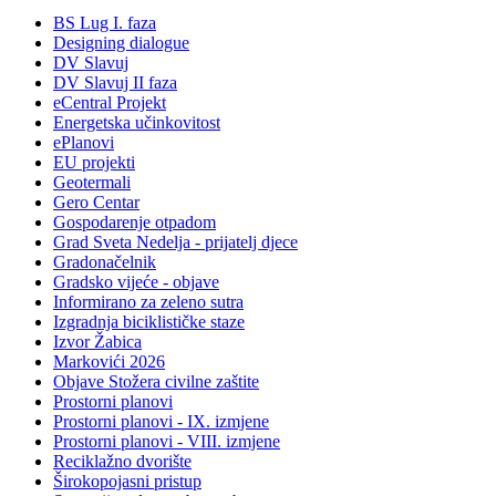
BS Lug I. faza
Designing dialogue
DV Slavuj
DV Slavuj II faza
eCentral Projekt
Energetska učinkovitost
ePlanovi
EU projekti
Geotermali
Gero Centar
Gospodarenje otpadom
Grad Sveta Nedelja - prijatelj djece
Gradonačelnik
Gradsko vijeće - objave
Informirano za zeleno sutra
Izgradnja biciklističke staze
Izvor Žabica
Markovići 2026
Objave Stožera civilne zaštite
Prostorni planovi
Prostorni planovi - IX. izmjene
Prostorni planovi - VIII. izmjene
Reciklažno dvorište
Širokopojasni pristup