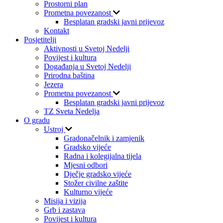
Prostorni plan
Prometna povezanost
Besplatan gradski javni prijevoz
Kontakt
Posjetitelji
Aktivnosti u Svetoj Nedelji
Povijest i kultura
Događanja u Svetoj Nedelji
Prirodna baština
Jezera
Prometna povezanost
Besplatan gradski javni prijevoz
TZ Sveta Nedelja
O gradu
Ustroj
Gradonačelnik i zamjenik
Gradsko vijeće
Radna i kolegijalna tijela
Mjesni odbori
Dječje gradsko vijeće
Stožer civilne zaštite
Kulturno vijeće
Misija i vizija
Grb i zastava
Povijest i kultura