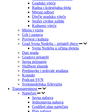
Gradsko vijeće
Radna i kolegijalna tijela
Mjesni odbori
Dječje gradsko vijeće
Stožer civilne zaštite
Kulturno vijeće
Misija i vizija
Grb i zastava
Povijest i kultura
Grad Sveta Nedelja – prijatelj djece
Sveta Nedelja u očima djeteta
Dan grada
Gradovi prijatelji
Javna priznanja
Službeni glasnik
Predstavke i pohvale građana
Kontakt
Podcast SVN
Svetonedeljska Televizija
Transparentnost
Natječaji
Javna nabava
Jednostavna nabava
Godišnji plan natječaja
Plan nabave