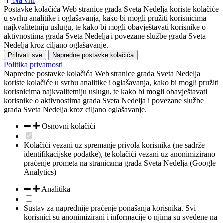
Na vrh
Postavke kolačića
Web stranice grada Sveta Nedelja koriste kolačiće
u svrhu analitike i oglašavanja, kako bi mogli pružiti korisnicima
najkvalitetniju uslugu, te kako bi mogli obavještavati korisnike o
aktivnostima grada Sveta Nedelja i povezane službe grada Sveta
Nedelja kroz ciljano oglašavanje.
Prihvati sve
Napredne postavke kolačića
Politika privatnosti
Napredne postavke kolačića
Web stranice grada Sveta Nedelja
koriste kolačiće u svrhu analitike i oglašavanja, kako bi mogli pružiti
korisnicima najkvalitetniju uslugu, te kako bi mogli obavještavati
korisnike o aktivnostima grada Sveta Nedelja i povezane službe
grada Sveta Nedelja kroz ciljano oglašavanje.
Osnovni kolačići
Kolačići vezani uz spremanje privola korisnika (ne sadrže
identifikacijske podatke), te kolačići vezani uz anonimizirano
praćenje prometa na stranicama grada Sveta Nedelja (Google
Analytics)
Analitika
Sustav za naprednije praćenje ponašanja korisnika. Svi
korisnici su anonimizirani i informacije o njima su svedene na