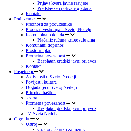
Prijava kvara javne rasvjete
Predstavke i pohvale građana
Kontakt
Poduzetnici
Prednosti za poduzetnike
Proces investiranja u Svetoj Nedelji
Komunalna naknada
Plaćanje računa kriptovalutama
Komunalni doprinos
Prostorni plan
Prometna povezanost
Besplatan gradski javni prijevoz
Kontakt
Posjetitelji
Aktivnosti u Svetoj Nedelji
Povijest i kultura
Događanja u Svetoj Nedelji
Prirodna baština
Jezera
Prometna povezanost
Besplatan gradski javni prijevoz
TZ Sveta Nedelja
O gradu
Ustroj
Gradonačelnik i zamjenik