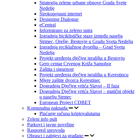
Strategija zelene urbane obnove Grada Svete
Nedelje
Širokopojasni internet
Designing Dialogue
eCentral
Informirano za zeleno sutra
Izgradnja biciklističke staze između naselja
Strmec, Orešje, Bestovje u Gradu Sveta Nedelja
Izgradnja reciklažnog dvorišta – Grad Sveta
Nedelja
Projekt uređenja dječjeg igrališta u Bestovju
Gero centar Crvenog Križa Samobor
Zaštita i sigurnost
Projekt uređenja dječjeg igrališta u Kerestincu
Mjere zaštite dvorca Kerestinec
Dogradnja Dječjeg vrtića Slavuj – II faza
Dogradnja Dječjeg vrtića Slavuj – matični objekt
u naselju Strmec
European Project CDBET
Komunalna naknada
Plaćanje računa kriptovalutama
Zeleni info pult
Parkovi i javne površine
Raspored sprovoda
Obrasci i zahtjevi za građane