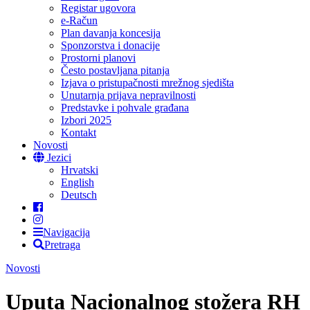
Registar ugovora
e-Račun
Plan davanja koncesija
Sponzorstva i donacije
Prostorni planovi
Često postavljana pitanja
Izjava o pristupačnosti mrežnog sjedišta
Unutarnja prijava nepravilnosti
Predstavke i pohvale građana
Izbori 2025
Kontakt
Novosti
Jezici
Hrvatski
English
Deutsch
Navigacija
Pretraga
Novosti
Uputa Nacionalnog stožera RH