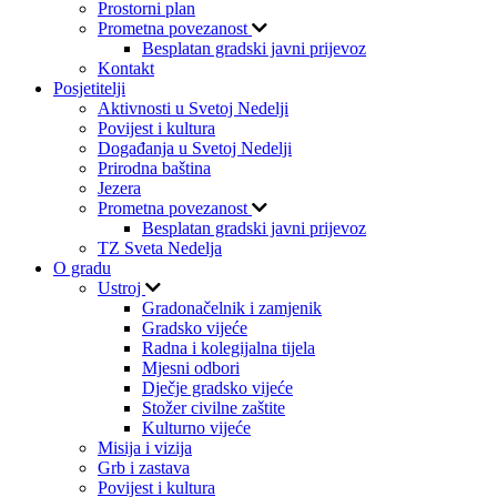
Prostorni plan
Prometna povezanost
Besplatan gradski javni prijevoz
Kontakt
Posjetitelji
Aktivnosti u Svetoj Nedelji
Povijest i kultura
Događanja u Svetoj Nedelji
Prirodna baština
Jezera
Prometna povezanost
Besplatan gradski javni prijevoz
TZ Sveta Nedelja
O gradu
Ustroj
Gradonačelnik i zamjenik
Gradsko vijeće
Radna i kolegijalna tijela
Mjesni odbori
Dječje gradsko vijeće
Stožer civilne zaštite
Kulturno vijeće
Misija i vizija
Grb i zastava
Povijest i kultura