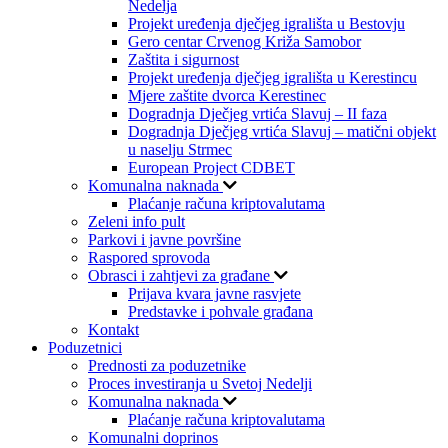
Nedelja
Projekt uređenja dječjeg igrališta u Bestovju
Gero centar Crvenog Križa Samobor
Zaštita i sigurnost
Projekt uređenja dječjeg igrališta u Kerestincu
Mjere zaštite dvorca Kerestinec
Dogradnja Dječjeg vrtića Slavuj – II faza
Dogradnja Dječjeg vrtića Slavuj – matični objekt
u naselju Strmec
European Project CDBET
Komunalna naknada
Plaćanje računa kriptovalutama
Zeleni info pult
Parkovi i javne površine
Raspored sprovoda
Obrasci i zahtjevi za građane
Prijava kvara javne rasvjete
Predstavke i pohvale građana
Kontakt
Poduzetnici
Prednosti za poduzetnike
Proces investiranja u Svetoj Nedelji
Komunalna naknada
Plaćanje računa kriptovalutama
Komunalni doprinos