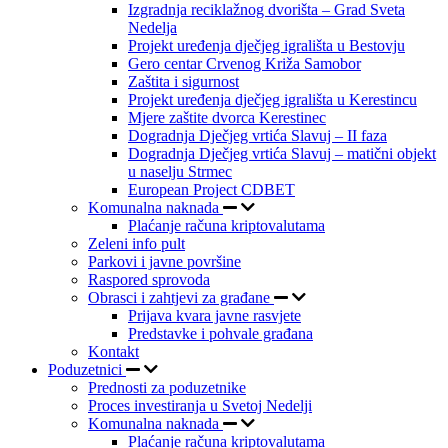
Izgradnja reciklažnog dvorišta – Grad Sveta
Nedelja
Projekt uređenja dječjeg igrališta u Bestovju
Gero centar Crvenog Križa Samobor
Zaštita i sigurnost
Projekt uređenja dječjeg igrališta u Kerestincu
Mjere zaštite dvorca Kerestinec
Dogradnja Dječjeg vrtića Slavuj – II faza
Dogradnja Dječjeg vrtića Slavuj – matični objekt
u naselju Strmec
European Project CDBET
Komunalna naknada
Plaćanje računa kriptovalutama
Zeleni info pult
Parkovi i javne površine
Raspored sprovoda
Obrasci i zahtjevi za građane
Prijava kvara javne rasvjete
Predstavke i pohvale građana
Kontakt
Poduzetnici
Prednosti za poduzetnike
Proces investiranja u Svetoj Nedelji
Komunalna naknada
Plaćanje računa kriptovalutama