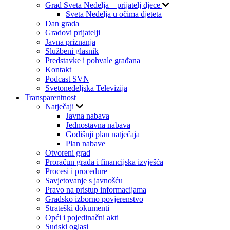
Grad Sveta Nedelja – prijatelj djece
Sveta Nedelja u očima djeteta
Dan grada
Gradovi prijatelji
Javna priznanja
Službeni glasnik
Predstavke i pohvale građana
Kontakt
Podcast SVN
Svetonedeljska Televizija
Transparentnost
Natječaji
Javna nabava
Jednostavna nabava
Godišnji plan natječaja
Plan nabave
Otvoreni grad
Proračun grada i financijska izvješća
Procesi i procedure
Savjetovanje s javnošću
Pravo na pristup informacijama
Gradsko izborno povjerenstvo
Strateški dokumenti
Opći i pojedinačni akti
Sudski oglasi