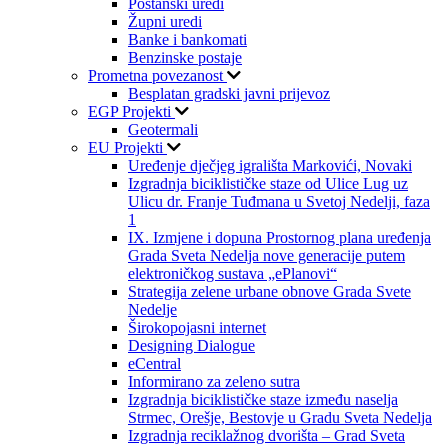
Poštanski uredi
Župni uredi
Banke i bankomati
Benzinske postaje
Prometna povezanost
Besplatan gradski javni prijevoz
EGP Projekti
Geotermali
EU Projekti
Uređenje dječjeg igrališta Markovići, Novaki
Izgradnja biciklističke staze od Ulice Lug uz
Ulicu dr. Franje Tuđmana u Svetoj Nedelji, faza
1
IX. Izmjene i dopuna Prostornog plana uređenja
Grada Sveta Nedelja nove generacije putem
elektroničkog sustava „ePlanovi“
Strategija zelene urbane obnove Grada Svete
Nedelje
Širokopojasni internet
Designing Dialogue
eCentral
Informirano za zeleno sutra
Izgradnja biciklističke staze između naselja
Strmec, Orešje, Bestovje u Gradu Sveta Nedelja
Izgradnja reciklažnog dvorišta – Grad Sveta