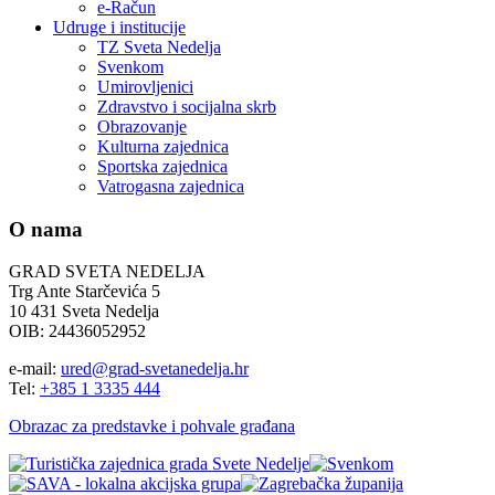
e-Račun
Udruge i institucije
TZ Sveta Nedelja
Svenkom
Umirovljenici
Zdravstvo i socijalna skrb
Obrazovanje
Kulturna zajednica
Sportska zajednica
Vatrogasna zajednica
O nama
GRAD SVETA NEDELJA
Trg Ante Starčevića 5
10 431 Sveta Nedelja
OIB: 24436052952
e-mail:
ured@grad-svetanedelja.hr
Tel:
+385 1 3335 444
Obrazac za predstavke i pohvale građana