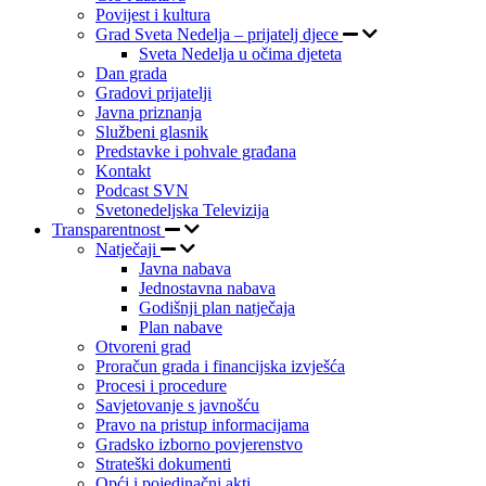
Povijest i kultura
Grad Sveta Nedelja – prijatelj djece
Sveta Nedelja u očima djeteta
Dan grada
Gradovi prijatelji
Javna priznanja
Službeni glasnik
Predstavke i pohvale građana
Kontakt
Podcast SVN
Svetonedeljska Televizija
Transparentnost
Natječaji
Javna nabava
Jednostavna nabava
Godišnji plan natječaja
Plan nabave
Otvoreni grad
Proračun grada i financijska izvješća
Procesi i procedure
Savjetovanje s javnošću
Pravo na pristup informacijama
Gradsko izborno povjerenstvo
Strateški dokumenti
Opći i pojedinačni akti