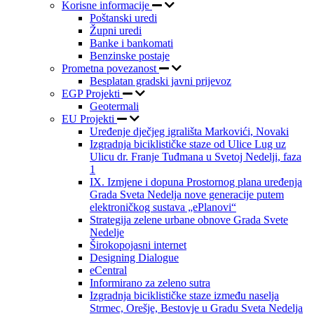
Korisne informacije
Poštanski uredi
Župni uredi
Banke i bankomati
Benzinske postaje
Prometna povezanost
Besplatan gradski javni prijevoz
EGP Projekti
Geotermali
EU Projekti
Uređenje dječjeg igrališta Markovići, Novaki
Izgradnja biciklističke staze od Ulice Lug uz
Ulicu dr. Franje Tuđmana u Svetoj Nedelji, faza
1
IX. Izmjene i dopuna Prostornog plana uređenja
Grada Sveta Nedelja nove generacije putem
elektroničkog sustava „ePlanovi“
Strategija zelene urbane obnove Grada Svete
Nedelje
Širokopojasni internet
Designing Dialogue
eCentral
Informirano za zeleno sutra
Izgradnja biciklističke staze između naselja
Strmec, Orešje, Bestovje u Gradu Sveta Nedelja