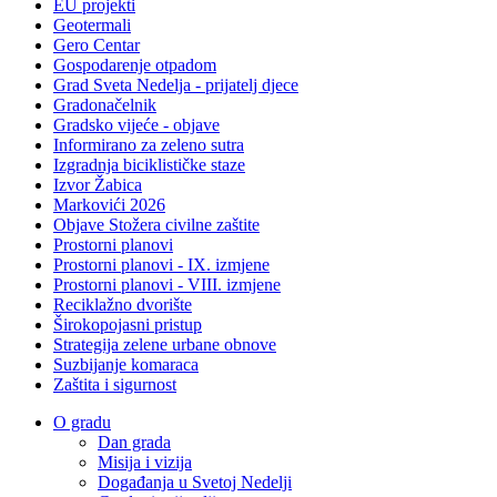
EU projekti
Geotermali
Gero Centar
Gospodarenje otpadom
Grad Sveta Nedelja - prijatelj djece
Gradonačelnik
Gradsko vijeće - objave
Informirano za zeleno sutra
Izgradnja biciklističke staze
Izvor Žabica
Markovići 2026
Objave Stožera civilne zaštite
Prostorni planovi
Prostorni planovi - IX. izmjene
Prostorni planovi - VIII. izmjene
Reciklažno dvorište
Širokopojasni pristup
Strategija zelene urbane obnove
Suzbijanje komaraca
Zaštita i sigurnost
O gradu
Dan grada
Misija i vizija
Događanja u Svetoj Nedelji