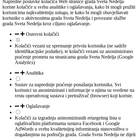
Napredne postavke kolačića
Web stranice grada Sveta Nedelja
koriste kolačiće u svrhu analitike i oglašavanja, kako bi mogli pružiti
korisnicima najkvalitetniju uslugu, te kako bi mogli obavještavati
korisnike o aktivnostima grada Sveta Nedelja i povezane službe
grada Sveta Nedelja kroz ciljano oglašavanje.
Osnovni kolačići
Kolačići vezani uz spremanje privola korisnika (ne sadrže
identifikacijske podatke), te kolačići vezani uz anonimizirano
praćenje prometa na stranicama grada Sveta Nedelja (Google
Analytics)
Analitika
Sustav za naprednije praćenje ponašanja korisnika. Svi
korisnici su anonimizirani i informacije o njima su svedene na
vrstu operativnog sustava i pretraživač (browser) koji koriste.
Oglašavanje
Kolačići za izgradnju aninomiziranih retargeting lista u
oglašivačkim platformama sustava Facebook i Google
AdWords u svrhu kvalitetnijeg informiranja stanovništva o
događanjima na području grada. Grada Sveta Nedelja ne dijeli