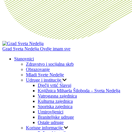
Grad Sveta Nedelja
Ovdje imam sve
Stanovnici
Zdravstvo i socijalna skrb
Obrazovanje
Mladi Svete Nedelje
Udruge i institucije
Dječji vrtić Slavuj
Knjižnica Mihaela Šiloboda – Sveta Nedelja
Vatrogasna zajednica
Kulturna zajednica
Sportska zajednica
Umirovljenici
Braniteljske udruge
Ostale udruge
Korisne informacije