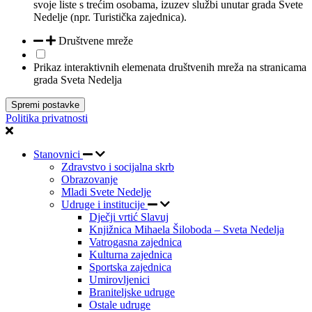
svoje liste s trećim osobama, izuzev službi unutar grada Svete
Nedelje (npr. Turistička zajednica).
Društvene mreže
Prikaz interaktivnih elemenata društvenih mreža na stranicama
grada Sveta Nedelja
Spremi postavke
Politika privatnosti
Stanovnici
Zdravstvo i socijalna skrb
Obrazovanje
Mladi Svete Nedelje
Udruge i institucije
Dječji vrtić Slavuj
Knjižnica Mihaela Šiloboda – Sveta Nedelja
Vatrogasna zajednica
Kulturna zajednica
Sportska zajednica
Umirovljenici
Braniteljske udruge
Ostale udruge