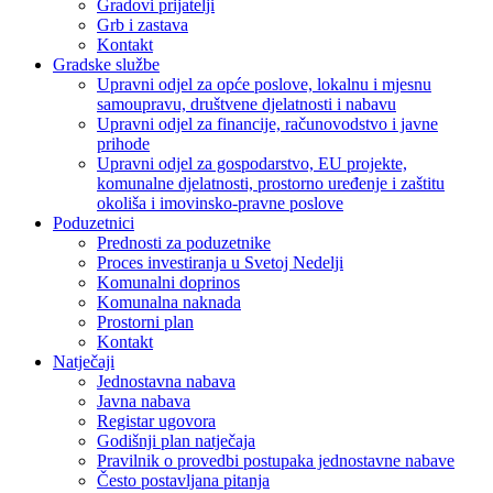
Gradovi prijatelji
Grb i zastava
Kontakt
Gradske službe
Upravni odjel za opće poslove, lokalnu i mjesnu
samoupravu, društvene djelatnosti i nabavu
Upravni odjel za financije, računovodstvo i javne
prihode
Upravni odjel za gospodarstvo, EU projekte,
komunalne djelatnosti, prostorno uređenje i zaštitu
okoliša i imovinsko-pravne poslove
Poduzetnici
Prednosti za poduzetnike
Proces investiranja u Svetoj Nedelji
Komunalni doprinos
Komunalna naknada
Prostorni plan
Kontakt
Natječaji
Jednostavna nabava
Javna nabava
Registar ugovora
Godišnji plan natječaja
Pravilnik o provedbi postupaka jednostavne nabave
Često postavljana pitanja