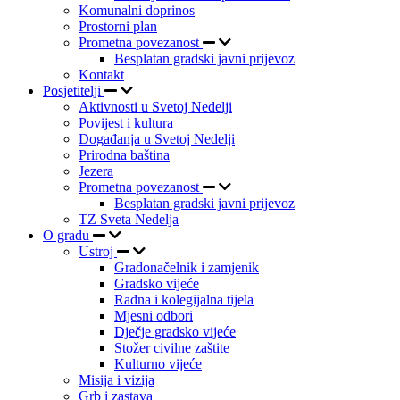
Komunalni doprinos
Prostorni plan
Prometna povezanost
Besplatan gradski javni prijevoz
Kontakt
Posjetitelji
Aktivnosti u Svetoj Nedelji
Povijest i kultura
Događanja u Svetoj Nedelji
Prirodna baština
Jezera
Prometna povezanost
Besplatan gradski javni prijevoz
TZ Sveta Nedelja
O gradu
Ustroj
Gradonačelnik i zamjenik
Gradsko vijeće
Radna i kolegijalna tijela
Mjesni odbori
Dječje gradsko vijeće
Stožer civilne zaštite
Kulturno vijeće
Misija i vizija
Grb i zastava