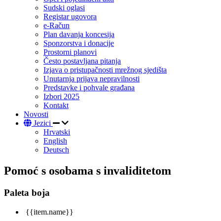
Sudski oglasi
Registar ugovora
e-Račun
Plan davanja koncesija
Sponzorstva i donacije
Prostorni planovi
Često postavljana pitanja
Izjava o pristupačnosti mrežnog sjedišta
Unutarnja prijava nepravilnosti
Predstavke i pohvale građana
Izbori 2025
Kontakt
Novosti
Jezici
Hrvatski
English
Deutsch
Pomoć s osobama s invaliditetom
Paleta boja
{{item.name}}