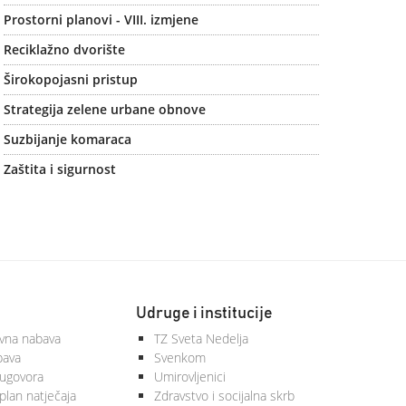
Prostorni planovi - VIII. izmjene
Reciklažno dvorište
Širokopojasni pristup
Strategija zelene urbane obnove
Suzbijanje komaraca
Zaštita i sigurnost
Udruge i institucije
vna nabava
TZ Sveta Nedelja
bava
Svenkom
 ugovora
Umirovljenici
plan natječaja
Zdravstvo i socijalna skrb