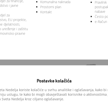
jel za financije,
Komunalna naknada
Pravilnik
stvo i javne
Prostorni plan
postupa
nabave
Kontakt
djel za
Često po
tvo, EU projekte,
e-Račun
 djelatnosti,
 uređenje i zaštitu
 imovinsko-pravne
Postavke kolačića
a Nedelja koriste kolačiće u svrhu analitike i oglašavanja, kako bi 
niju uslugu, te kako bi mogli obavještavati korisnike o aktivnostima
anedelja.hr
Sveta Nedelja kroz ciljano oglašavanje.