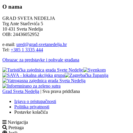
O nama
GRAD SVETA NEDELJA
Trg Ante Starčevića 5
10 431 Sveta Nedelja
OIB: 24436052952
e-mail:
ured@grad-svetanedelja.hr
Tel:
+385 1 3335 444
Obrazac za predstavke i pohvale građana
Grad Sveta Nedelja
| Sva prava pridržana
Izjava o pristupačnosti
Politika privatnosti
Postavke kolačića
Navigacija
Pretraga
Jezik