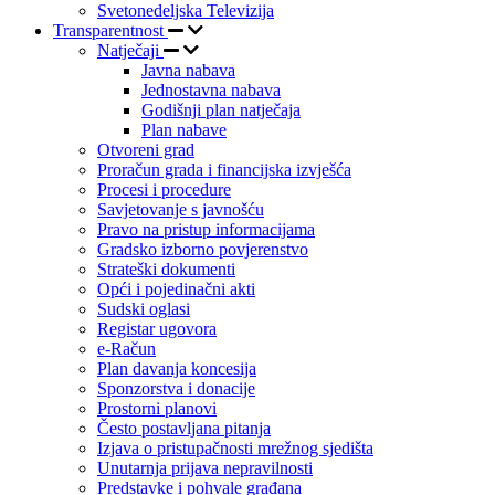
Svetonedeljska Televizija
Transparentnost
Natječaji
Javna nabava
Jednostavna nabava
Godišnji plan natječaja
Plan nabave
Otvoreni grad
Proračun grada i financijska izvješća
Procesi i procedure
Savjetovanje s javnošću
Pravo na pristup informacijama
Gradsko izborno povjerenstvo
Strateški dokumenti
Opći i pojedinačni akti
Sudski oglasi
Registar ugovora
e-Račun
Plan davanja koncesija
Sponzorstva i donacije
Prostorni planovi
Često postavljana pitanja
Izjava o pristupačnosti mrežnog sjedišta
Unutarnja prijava nepravilnosti
Predstavke i pohvale građana