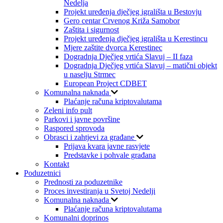
Nedelja
Projekt uređenja dječjeg igrališta u Bestovju
Gero centar Crvenog Križa Samobor
Zaštita i sigurnost
Projekt uređenja dječjeg igrališta u Kerestincu
Mjere zaštite dvorca Kerestinec
Dogradnja Dječjeg vrtića Slavuj – II faza
Dogradnja Dječjeg vrtića Slavuj – matični objekt
u naselju Strmec
European Project CDBET
Komunalna naknada
Plaćanje računa kriptovalutama
Zeleni info pult
Parkovi i javne površine
Raspored sprovoda
Obrasci i zahtjevi za građane
Prijava kvara javne rasvjete
Predstavke i pohvale građana
Kontakt
Poduzetnici
Prednosti za poduzetnike
Proces investiranja u Svetoj Nedelji
Komunalna naknada
Plaćanje računa kriptovalutama
Komunalni doprinos