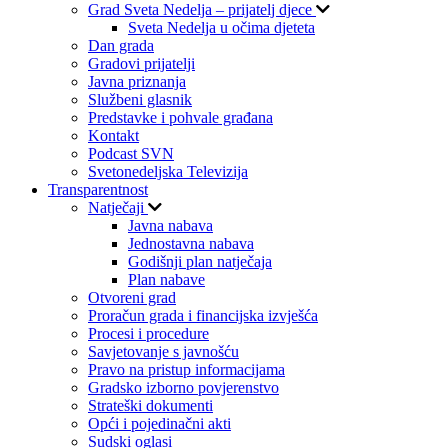
Grad Sveta Nedelja – prijatelj djece
Sveta Nedelja u očima djeteta
Dan grada
Gradovi prijatelji
Javna priznanja
Službeni glasnik
Predstavke i pohvale građana
Kontakt
Podcast SVN
Svetonedeljska Televizija
Transparentnost
Natječaji
Javna nabava
Jednostavna nabava
Godišnji plan natječaja
Plan nabave
Otvoreni grad
Proračun grada i financijska izvješća
Procesi i procedure
Savjetovanje s javnošću
Pravo na pristup informacijama
Gradsko izborno povjerenstvo
Strateški dokumenti
Opći i pojedinačni akti
Sudski oglasi