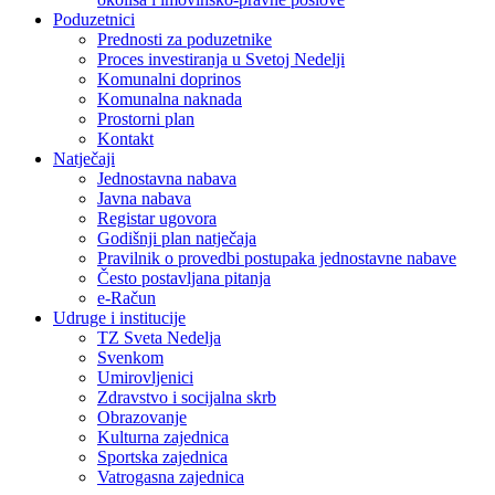
Poduzetnici
Prednosti za poduzetnike
Proces investiranja u Svetoj Nedelji
Komunalni doprinos
Komunalna naknada
Prostorni plan
Kontakt
Natječaji
Jednostavna nabava
Javna nabava
Registar ugovora
Godišnji plan natječaja
Pravilnik o provedbi postupaka jednostavne nabave
Često postavljana pitanja
e-Račun
Udruge i institucije
TZ Sveta Nedelja
Svenkom
Umirovljenici
Zdravstvo i socijalna skrb
Obrazovanje
Kulturna zajednica
Sportska zajednica
Vatrogasna zajednica