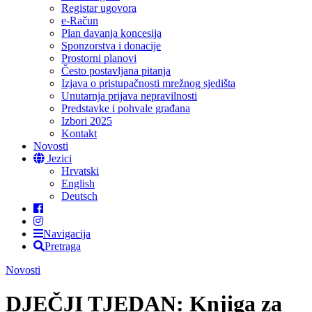
Registar ugovora
e-Račun
Plan davanja koncesija
Sponzorstva i donacije
Prostorni planovi
Često postavljana pitanja
Izjava o pristupačnosti mrežnog sjedišta
Unutarnja prijava nepravilnosti
Predstavke i pohvale građana
Izbori 2025
Kontakt
Novosti
Jezici
Hrvatski
English
Deutsch
Navigacija
Pretraga
Novosti
DJEČJI TJEDAN: Knjiga za