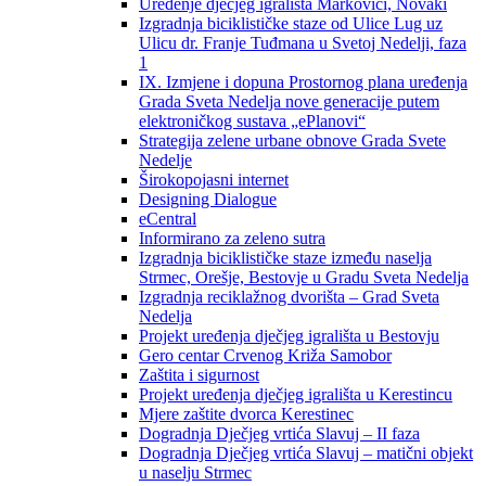
Uređenje dječjeg igrališta Markovići, Novaki
Izgradnja biciklističke staze od Ulice Lug uz
Ulicu dr. Franje Tuđmana u Svetoj Nedelji, faza
1
IX. Izmjene i dopuna Prostornog plana uređenja
Grada Sveta Nedelja nove generacije putem
elektroničkog sustava „ePlanovi“
Strategija zelene urbane obnove Grada Svete
Nedelje
Širokopojasni internet
Designing Dialogue
eCentral
Informirano za zeleno sutra
Izgradnja biciklističke staze između naselja
Strmec, Orešje, Bestovje u Gradu Sveta Nedelja
Izgradnja reciklažnog dvorišta – Grad Sveta
Nedelja
Projekt uređenja dječjeg igrališta u Bestovju
Gero centar Crvenog Križa Samobor
Zaštita i sigurnost
Projekt uređenja dječjeg igrališta u Kerestincu
Mjere zaštite dvorca Kerestinec
Dogradnja Dječjeg vrtića Slavuj – II faza
Dogradnja Dječjeg vrtića Slavuj – matični objekt
u naselju Strmec