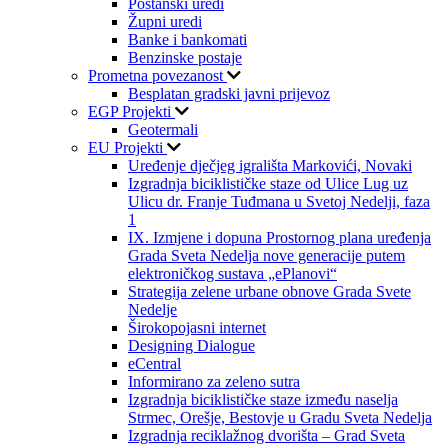
Poštanski uredi
Župni uredi
Banke i bankomati
Benzinske postaje
Prometna povezanost
Besplatan gradski javni prijevoz
EGP Projekti
Geotermali
EU Projekti
Uređenje dječjeg igrališta Markovići, Novaki
Izgradnja biciklističke staze od Ulice Lug uz
Ulicu dr. Franje Tuđmana u Svetoj Nedelji, faza
1
IX. Izmjene i dopuna Prostornog plana uređenja
Grada Sveta Nedelja nove generacije putem
elektroničkog sustava „ePlanovi“
Strategija zelene urbane obnove Grada Svete
Nedelje
Širokopojasni internet
Designing Dialogue
eCentral
Informirano za zeleno sutra
Izgradnja biciklističke staze između naselja
Strmec, Orešje, Bestovje u Gradu Sveta Nedelja
Izgradnja reciklažnog dvorišta – Grad Sveta