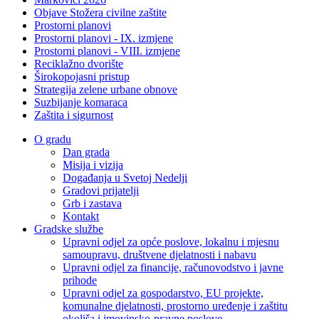
Objave Stožera civilne zaštite
Prostorni planovi
Prostorni planovi - IX. izmjene
Prostorni planovi - VIII. izmjene
Reciklažno dvorište
Širokopojasni pristup
Strategija zelene urbane obnove
Suzbijanje komaraca
Zaštita i sigurnost
O gradu
Dan grada
Misija i vizija
Događanja u Svetoj Nedelji
Gradovi prijatelji
Grb i zastava
Kontakt
Gradske službe
Upravni odjel za opće poslove, lokalnu i mjesnu
samoupravu, društvene djelatnosti i nabavu
Upravni odjel za financije, računovodstvo i javne
prihode
Upravni odjel za gospodarstvo, EU projekte,
komunalne djelatnosti, prostorno uređenje i zaštitu
okoliša i imovinsko-pravne poslove