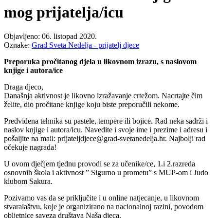
mog prijatelja/icu
Objavljeno: 06. listopad 2020.
Oznake:
Grad Sveta Nedelja - prijatelj djece
Preporuka pročitanog djela u likovnom izrazu, s naslovom
knjige i autora/ice
Draga djeco,
Današnja aktivnost je likovno izražavanje crtežom. Nacrtajte čim
želite, dio pročitane knjige koju biste preporučili nekome.
Predviđena tehnika su pastele, tempere ili bojice. Rad neka sadrži i
naslov knjige i autora/icu. Navedite i svoje ime i prezime i adresu i
pošaljite na mail: prijateljdjece@grad-svetanedelja.hr. Najbolji rad
očekuje nagrada!
U ovom dječjem tjednu provodi se za učenike/ce, 1.i 2.razreda
osnovnih škola i aktivnost ” Sigurno u prometu” s MUP-om i Judo
klubom Sakura.
Pozivamo vas da se priključite i u online natjecanje, u likovnom
stvaralaštvu, koje je organizirano na nacionalnoj razini, povodom
obljetnice saveza društava Naša djeca.