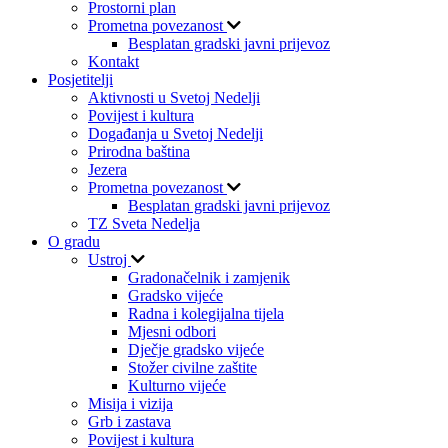
Prostorni plan
Prometna povezanost
Besplatan gradski javni prijevoz
Kontakt
Posjetitelji
Aktivnosti u Svetoj Nedelji
Povijest i kultura
Događanja u Svetoj Nedelji
Prirodna baština
Jezera
Prometna povezanost
Besplatan gradski javni prijevoz
TZ Sveta Nedelja
O gradu
Ustroj
Gradonačelnik i zamjenik
Gradsko vijeće
Radna i kolegijalna tijela
Mjesni odbori
Dječje gradsko vijeće
Stožer civilne zaštite
Kulturno vijeće
Misija i vizija
Grb i zastava
Povijest i kultura