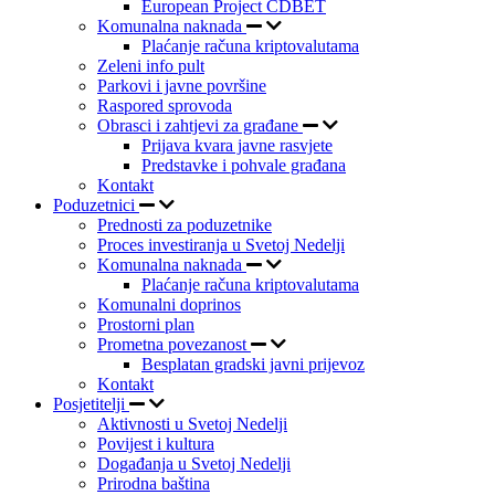
European Project CDBET
Komunalna naknada
Plaćanje računa kriptovalutama
Zeleni info pult
Parkovi i javne površine
Raspored sprovoda
Obrasci i zahtjevi za građane
Prijava kvara javne rasvjete
Predstavke i pohvale građana
Kontakt
Poduzetnici
Prednosti za poduzetnike
Proces investiranja u Svetoj Nedelji
Komunalna naknada
Plaćanje računa kriptovalutama
Komunalni doprinos
Prostorni plan
Prometna povezanost
Besplatan gradski javni prijevoz
Kontakt
Posjetitelji
Aktivnosti u Svetoj Nedelji
Povijest i kultura
Događanja u Svetoj Nedelji
Prirodna baština