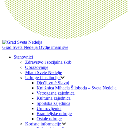
Grad Sveta Nedelja
Ovdje imam sve
Stanovnici
Zdravstvo i socijalna skrb
Obrazovanje
Mladi Svete Nedelje
Udruge i institucije
Dječji vrtić Slavuj
Knjižnica Mihaela Šiloboda – Sveta Nedelja
Vatrogasna zajednica
Kulturna zajednica
Sportska zajednica
Umirovljenici
Braniteljske udruge
Ostale udruge
Korisne informacije