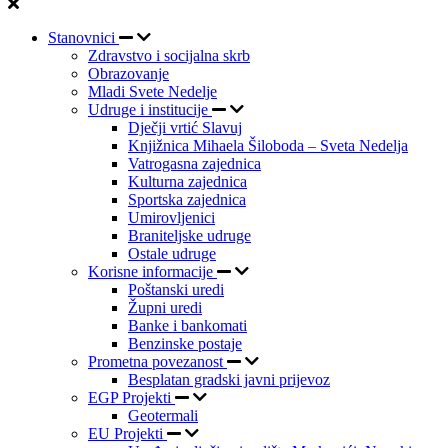
Stanovnici
Zdravstvo i socijalna skrb
Obrazovanje
Mladi Svete Nedelje
Udruge i institucije
Dječji vrtić Slavuj
Knjižnica Mihaela Šiloboda – Sveta Nedelja
Vatrogasna zajednica
Kulturna zajednica
Sportska zajednica
Umirovljenici
Braniteljske udruge
Ostale udruge
Korisne informacije
Poštanski uredi
Župni uredi
Banke i bankomati
Benzinske postaje
Prometna povezanost
Besplatan gradski javni prijevoz
EGP Projekti
Geotermali
EU Projekti