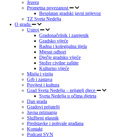
Jezera
Prometna povezanost
Besplatan gradski javni prijevoz
TZ Sveta Nedelja
O gradu
Ustroj
Gradonačelnik i zamjenik
Gradsko vijeće
Radna i kolegijalna tijela
Mjesni odbori
Dječje gradsko vijeće
Stožer civilne zaštite
Kulturno vijeće
Misija i vizija
Grb i zastava
Povijest i kultura
Grad Sveta Nedelja – prijatelj djece
Sveta Nedelja u očima djeteta
Dan grada
Gradovi prijatelji
Javna priznanja
Službeni glasnik
Predstavke i pohvale građana
Kontakt
Podcast SVN