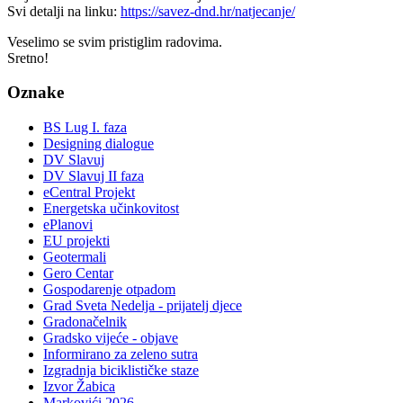
Svi detalji na linku:
https://savez-dnd.hr/natjecanje/
Veselimo se svim pristiglim radovima.
Sretno!
Oznake
BS Lug I. faza
Designing dialogue
DV Slavuj
DV Slavuj II faza
eCentral Projekt
Energetska učinkovitost
ePlanovi
EU projekti
Geotermali
Gero Centar
Gospodarenje otpadom
Grad Sveta Nedelja - prijatelj djece
Gradonačelnik
Gradsko vijeće - objave
Informirano za zeleno sutra
Izgradnja biciklističke staze
Izvor Žabica
Markovići 2026