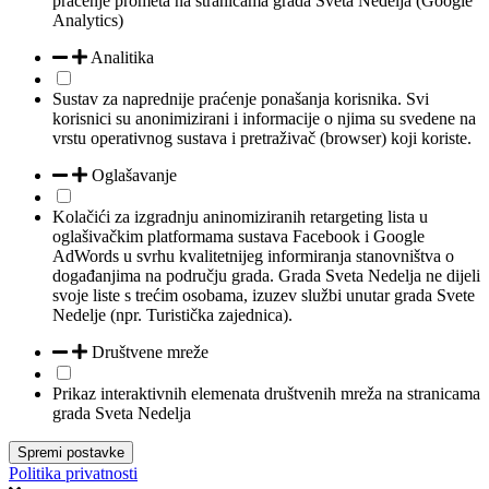
praćenje prometa na stranicama grada Sveta Nedelja (Google
Analytics)
Analitika
Sustav za naprednije praćenje ponašanja korisnika. Svi
korisnici su anonimizirani i informacije o njima su svedene na
vrstu operativnog sustava i pretraživač (browser) koji koriste.
Oglašavanje
Kolačići za izgradnju aninomiziranih retargeting lista u
oglašivačkim platformama sustava Facebook i Google
AdWords u svrhu kvalitetnijeg informiranja stanovništva o
događanjima na području grada. Grada Sveta Nedelja ne dijeli
svoje liste s trećim osobama, izuzev službi unutar grada Svete
Nedelje (npr. Turistička zajednica).
Društvene mreže
Prikaz interaktivnih elemenata društvenih mreža na stranicama
grada Sveta Nedelja
Spremi postavke
Politika privatnosti