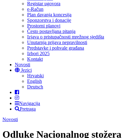
Registar ugovora
e-Račun
Plan davanja koncesija
Sponzorstva i donacije
Prostorni planovi
Često postavljana pitanja
Izjava o pristupačnosti mrežnog sjedišta
Unutarnja prijava nepravilnosti
Predstavke i pohvale građana
Izbori 2025
Kontakt
Novosti
Jezici
Hrvatski
English
Deutsch
Navigacija
Pretraga
Novosti
Odluke Nacionalnog stožera