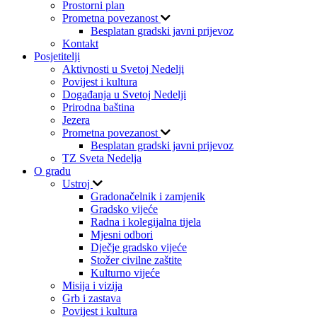
Prostorni plan
Prometna povezanost
Besplatan gradski javni prijevoz
Kontakt
Posjetitelji
Aktivnosti u Svetoj Nedelji
Povijest i kultura
Događanja u Svetoj Nedelji
Prirodna baština
Jezera
Prometna povezanost
Besplatan gradski javni prijevoz
TZ Sveta Nedelja
O gradu
Ustroj
Gradonačelnik i zamjenik
Gradsko vijeće
Radna i kolegijalna tijela
Mjesni odbori
Dječje gradsko vijeće
Stožer civilne zaštite
Kulturno vijeće
Misija i vizija
Grb i zastava
Povijest i kultura