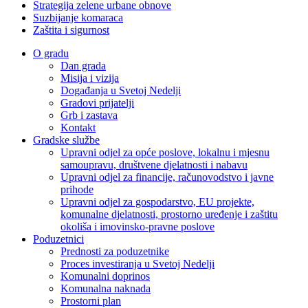
Strategija zelene urbane obnove
Suzbijanje komaraca
Zaštita i sigurnost
O gradu
Dan grada
Misija i vizija
Događanja u Svetoj Nedelji
Gradovi prijatelji
Grb i zastava
Kontakt
Gradske službe
Upravni odjel za opće poslove, lokalnu i mjesnu
samoupravu, društvene djelatnosti i nabavu
Upravni odjel za financije, računovodstvo i javne
prihode
Upravni odjel za gospodarstvo, EU projekte,
komunalne djelatnosti, prostorno uređenje i zaštitu
okoliša i imovinsko-pravne poslove
Poduzetnici
Prednosti za poduzetnike
Proces investiranja u Svetoj Nedelji
Komunalni doprinos
Komunalna naknada
Prostorni plan