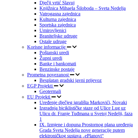
Dječji vrtić Slavuj
Knjižnica Mihaela Šiloboda – Sveta Nedelja
Vatrogasna zajednica
Kulturna zajednica
Sportska zajednica
Umirovljenici
Braniteljske udruge
Ostale udruge
Korisne informacije
Poštanski uredi
Župni uredi
Banke i bankomati
Benzinske postaje
Prometna povezanost
Besplatan gradski javni prijevoz
EGP Projekti
Geotermali
EU Projekti
Uređenje dječjeg igrališta Markovići, Novaki
Izgradnja biciklističke staze od Ulice Lug uz
Ulicu dr. Franje Tuđmana u Svetoj Nedelji, faza
1
IX. Izmjene i dopuna Prostornog plana uređenja
Grada Sveta Nedelja nove generacije putem
elektroničkog sustava „ePlanovi“