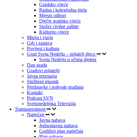
Gradsko vijeće
Radna i kolegijalna tijela
Mjesni odbori
Dječje gradsko vijeće
Stožer civilne zaštite
Kulturno vijeće
Misija i vizija
Grb i zastava
Povijest i kultura
Grad Sveta Nedelja – prijatelj djece
Sveta Nedelja u očima djeteta
Dan grada
Gradovi prijatelji
Javna priznanja
Službeni glasnik
Predstavke i pohvale građana
Kontakt
Podcast SVN
Svetonedeljska Televizija
Transparentnost
Natječaji
Javna nabava
Jednostavna nabava
Godišnji plan natječaja
Plan nabave