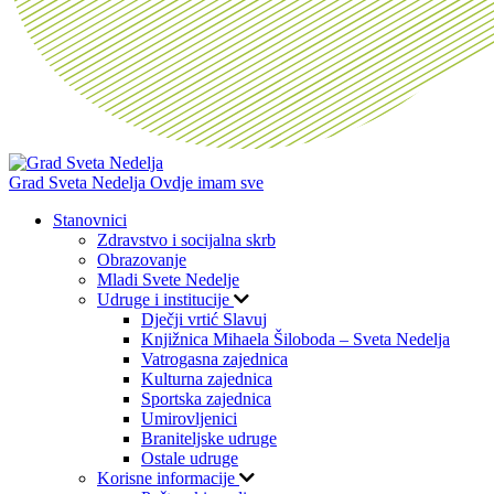
Grad Sveta Nedelja
Ovdje imam sve
Stanovnici
Zdravstvo i socijalna skrb
Obrazovanje
Mladi Svete Nedelje
Udruge i institucije
Dječji vrtić Slavuj
Knjižnica Mihaela Šiloboda – Sveta Nedelja
Vatrogasna zajednica
Kulturna zajednica
Sportska zajednica
Umirovljenici
Braniteljske udruge
Ostale udruge
Korisne informacije