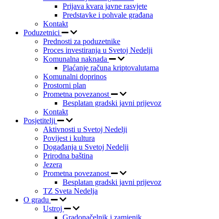
Prijava kvara javne rasvjete
Predstavke i pohvale građana
Kontakt
Poduzetnici
Prednosti za poduzetnike
Proces investiranja u Svetoj Nedelji
Komunalna naknada
Plaćanje računa kriptovalutama
Komunalni doprinos
Prostorni plan
Prometna povezanost
Besplatan gradski javni prijevoz
Kontakt
Posjetitelji
Aktivnosti u Svetoj Nedelji
Povijest i kultura
Događanja u Svetoj Nedelji
Prirodna baština
Jezera
Prometna povezanost
Besplatan gradski javni prijevoz
TZ Sveta Nedelja
O gradu
Ustroj
Gradonačelnik i zamjenik