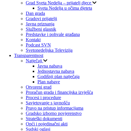
Grad Sveta Nedelja – prijatelj djece
Sveta Nedelja u očima djeteta
Dan grada
Gradovi prijatelji
Javna priznanja
Službeni glasnik
Predstavke i pohvale građana
Kontakt
Podcast SVN
Svetonedeljska Televizija
Transparentnost
Natječaji
Javna nabava
Jednostavna nabava
Godišnji plan natječaja
Plan nabave
Otvoreni grad
Proračun grada i financijska izvješća
Procesi i procedure
Savjetovanje s javnošću
Pravo na pristup informacijama
Gradsko izborno povjerenstvo
Strateški dokumenti
Opći i pojedinačni akti
Sudski oglasi