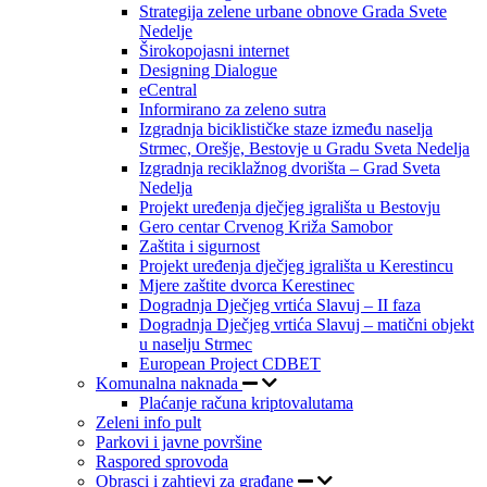
Strategija zelene urbane obnove Grada Svete
Nedelje
Širokopojasni internet
Designing Dialogue
eCentral
Informirano za zeleno sutra
Izgradnja biciklističke staze između naselja
Strmec, Orešje, Bestovje u Gradu Sveta Nedelja
Izgradnja reciklažnog dvorišta – Grad Sveta
Nedelja
Projekt uređenja dječjeg igrališta u Bestovju
Gero centar Crvenog Križa Samobor
Zaštita i sigurnost
Projekt uređenja dječjeg igrališta u Kerestincu
Mjere zaštite dvorca Kerestinec
Dogradnja Dječjeg vrtića Slavuj – II faza
Dogradnja Dječjeg vrtića Slavuj – matični objekt
u naselju Strmec
European Project CDBET
Komunalna naknada
Plaćanje računa kriptovalutama
Zeleni info pult
Parkovi i javne površine
Raspored sprovoda
Obrasci i zahtjevi za građane