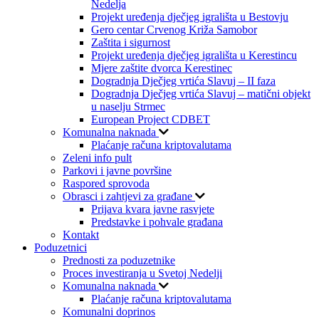
Nedelja
Projekt uređenja dječjeg igrališta u Bestovju
Gero centar Crvenog Križa Samobor
Zaštita i sigurnost
Projekt uređenja dječjeg igrališta u Kerestincu
Mjere zaštite dvorca Kerestinec
Dogradnja Dječjeg vrtića Slavuj – II faza
Dogradnja Dječjeg vrtića Slavuj – matični objekt
u naselju Strmec
European Project CDBET
Komunalna naknada
Plaćanje računa kriptovalutama
Zeleni info pult
Parkovi i javne površine
Raspored sprovoda
Obrasci i zahtjevi za građane
Prijava kvara javne rasvjete
Predstavke i pohvale građana
Kontakt
Poduzetnici
Prednosti za poduzetnike
Proces investiranja u Svetoj Nedelji
Komunalna naknada
Plaćanje računa kriptovalutama
Komunalni doprinos