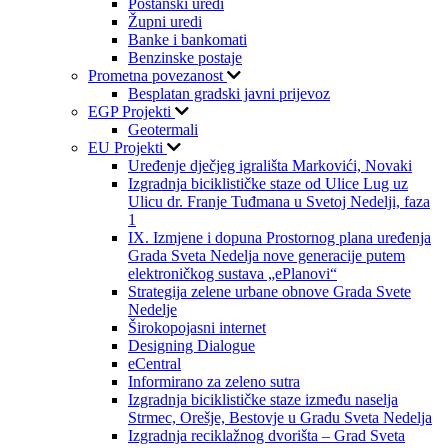
Poštanski uredi
Župni uredi
Banke i bankomati
Benzinske postaje
Prometna povezanost
Besplatan gradski javni prijevoz
EGP Projekti
Geotermali
EU Projekti
Uređenje dječjeg igrališta Markovići, Novaki
Izgradnja biciklističke staze od Ulice Lug uz
Ulicu dr. Franje Tuđmana u Svetoj Nedelji, faza
1
IX. Izmjene i dopuna Prostornog plana uređenja
Grada Sveta Nedelja nove generacije putem
elektroničkog sustava „ePlanovi“
Strategija zelene urbane obnove Grada Svete
Nedelje
Širokopojasni internet
Designing Dialogue
eCentral
Informirano za zeleno sutra
Izgradnja biciklističke staze između naselja
Strmec, Orešje, Bestovje u Gradu Sveta Nedelja
Izgradnja reciklažnog dvorišta – Grad Sveta