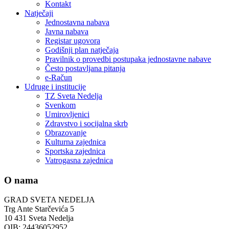
Kontakt
Natječaji
Jednostavna nabava
Javna nabava
Registar ugovora
Godišnji plan natječaja
Pravilnik o provedbi postupaka jednostavne nabave
Često postavljana pitanja
e-Račun
Udruge i institucije
TZ Sveta Nedelja
Svenkom
Umirovljenici
Zdravstvo i socijalna skrb
Obrazovanje
Kulturna zajednica
Sportska zajednica
Vatrogasna zajednica
O nama
GRAD SVETA NEDELJA
Trg Ante Starčevića 5
10 431 Sveta Nedelja
OIB: 24436052952