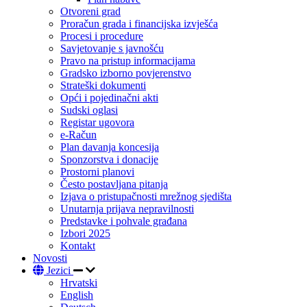
Otvoreni grad
Proračun grada i financijska izvješća
Procesi i procedure
Savjetovanje s javnošću
Pravo na pristup informacijama
Gradsko izborno povjerenstvo
Strateški dokumenti
Opći i pojedinačni akti
Sudski oglasi
Registar ugovora
e-Račun
Plan davanja koncesija
Sponzorstva i donacije
Prostorni planovi
Često postavljana pitanja
Izjava o pristupačnosti mrežnog sjedišta
Unutarnja prijava nepravilnosti
Predstavke i pohvale građana
Izbori 2025
Kontakt
Novosti
Jezici
Hrvatski
English