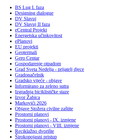
BS Lug I. faza
Designing dialogue
DV Slavuj
DV Slavuj II faza
eCentral Projekt
Energetska učinkovitost
ePlanovi
EU projekti
Geotermali
Gero Centar
Gospodarenje otpadom
Grad Sveta Nedelja - prijatelj djece
Gradonačelnik
Gradsko vijeće - objave
Informirano za zeleno sutra
Izgradnja biciklističke staze
Izvor Žabica
Markovići 2026
Objave Stožera civilne zaštite
Prostorni planovi
Prostorni planovi - IX. izmjene
Prostorni planovi - VIII. izmjene
Reciklažno dvorište
Širokopojasni pristup