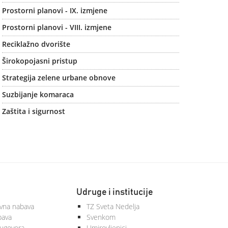
Prostorni planovi - IX. izmjene
Prostorni planovi - VIII. izmjene
Reciklažno dvorište
Širokopojasni pristup
Strategija zelene urbane obnove
Suzbijanje komaraca
Zaštita i sigurnost
Udruge i institucije
vna nabava
TZ Sveta Nedelja
bava
Svenkom
 ugovora
Umirovljenici