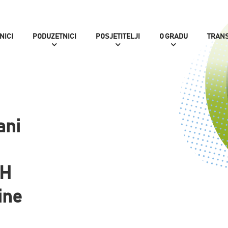
NICI
PODUZETNICI
POSJETITELJI
O GRADU
TRAN
ani
RH
ine