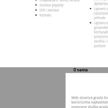
djelatnos
Gradovi prijatelji
Upravni od
Grb i zastava
računovod
Kontakt
prihode
Upravni o
gospodars
komunalne
prostorno
okoliša i
poslove
O nama
GRAD SVETA NEDELJA
Trg Ante Starčevića 5
10 431 Sveta Nedelja
OIB: 24436052952
Web stranice grada Svet
korisnicima najkvalitet
e-mail:
ured@grad-svet
povezane službe grada 