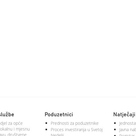
službe
Poduzetnici
Natječaji
djel za opće
Prednosti za poduzetnike
Jednosta
lokalnu i mjesnu
Proces investiranja u Svetoj
Javna na
vu, društvene
Nedelji
Registar