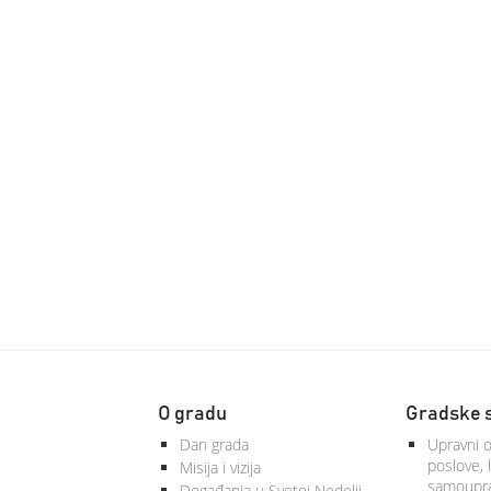
O gradu
Gradske 
Dan grada
Upravni o
poslove, 
Misija i vizija
samoupra
Događanja u Svetoj Nedelji