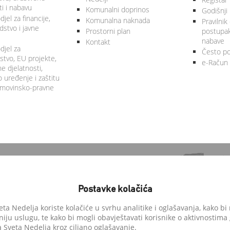
ti i nabavu
Komunalni doprinos
Godišnji 
jel za financije,
Komunalna naknada
Pravilnik
stvo i javne
Prostorni plan
postupa
nabave
Kontakt
djel za
Često po
tvo, EU projekte,
e-Račun
 djelatnosti,
 uređenje i zaštitu
 imovinsko-pravne
Postavke kolačića
a Nedelja koriste kolačiće u svrhu analitike i oglašavanja, kako bi 
niju uslugu, te kako bi mogli obavještavati korisnike o aktivnostima
anedelja.hr
Sveta Nedelja kroz ciljano oglašavanje.