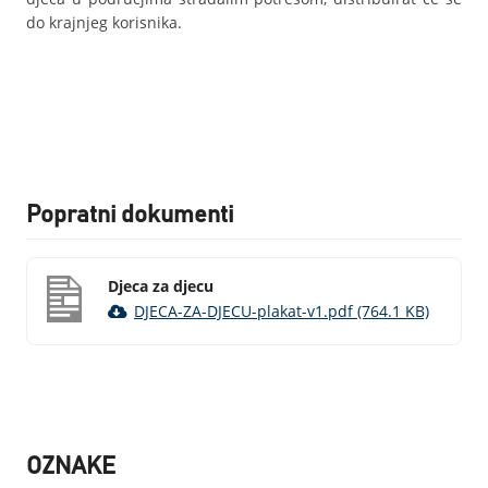
do krajnjeg korisnika.
Popratni dokumenti
Djeca za djecu
DJECA-ZA-DJECU-plakat-v1.pdf (764.1 KB)
OZNAKE