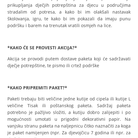
prikupljanja dječjih potrepština za djecu u područjima
stradalim od potresa, a kako bi im olakšali nastavak
školovanja, igru, te kako bi im pokazali da imaju punu
podršku i barem na trenutak vratili osmjeh na lice.
*KAKO ĆE SE PROVESTI AKCIJA?*
Akcija se provodi putem dostave paketa koji će sadržavati
dječje potrepštine, te pismo ili crtež podrške
*KAKO PRIPREMITI PAKET?*
Paketi trebaju biti veličine jedne kutije od cipela ili kutije L
veličine Tisak ili poštanskog paketa. Sadržaj paketa
potrebno je pažljivo složiti, a kutiju dobro zalijepiti i po
mogućnosti umotati u prigodni dekorativni papir. Na
vanjsku stranu paketa na naljepnicu čitko naznačiti za koga
je paket namijenjen (npr. Za djevojčicu 7 godina ili npr. za