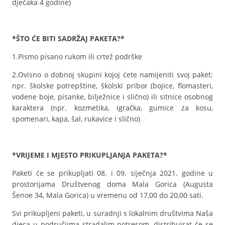
dječaka 4 godine)
*ŠTO ĆE BITI SADRŽAJ PAKETA?*
1.Pismo pisano rukom ili crtež podrške
2.Ovisno o dobnoj skupini kojoj ćete namijeniti svoj paket:
npr. školske potrepštine, školski pribor (bojice, flomasteri,
vodene boje, pisanke, bilježnice i slično) ili sitnice osobnog
karaktera (npr. kozmetika, igračka, gumice za kosu,
spomenari, kapa, šal, rukavice i slično)
*VRIJEME I MJESTO PRIKUPLJANJA PAKETA?*
Paketi će se prikupljati 08. i 09. siječnja 2021. godine u
prostorijama Društvenog doma Mala Gorica (Augusta
Šenoe 34, Mala Gorica) u vremenu od 17,00 do 20,00 sati.
Svi prikupljeni paketi, u suradnji s lokalnim društvima Naša
djeca u područjima stradalim potresom, distribuirat će se