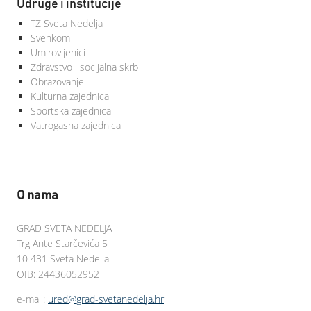
Udruge i institucije
TZ Sveta Nedelja
Svenkom
Umirovljenici
Zdravstvo i socijalna skrb
Obrazovanje
Kulturna zajednica
Sportska zajednica
Vatrogasna zajednica
O nama
GRAD SVETA NEDELJA
Trg Ante Starčevića 5
10 431 Sveta Nedelja
OIB: 24436052952
e-mail:
ured@grad-svetanedelja.hr