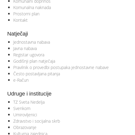
Komunalni doprinos
Komunalna naknada
Prostorni plan
Kontakt
Natječaji
Jednostavna nabava
Javna nabava
Registar ugovora
Godišnji plan natječaja
Pravilnik o provedbi postupaka jednostavne nabave
Često postavljana pitanja
e-Račun
Udruge i institucije
TZ Sveta Nedelja
Svenkom
Umirovljenici
Zdravstvo i socijalna skrb
Obrazovanje
Kulturna zajednica