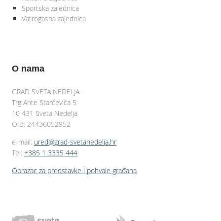
Sportska zajednica
Vatrogasna zajednica
O nama
GRAD SVETA NEDELJA
Trg Ante Starčevića 5
10 431 Sveta Nedelja
OIB: 24436052952
e-mail:
ured@grad-svetanedelja.hr
Tel:
+385 1 3335 444
Obrazac za predstavke i pohvale građana