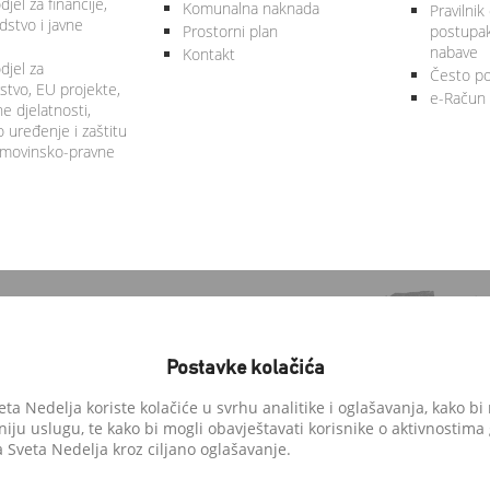
jel za financije,
Komunalna naknada
Pravilnik
stvo i javne
Prostorni plan
postupa
nabave
Kontakt
djel za
Često po
tvo, EU projekte,
e-Račun
 djelatnosti,
 uređenje i zaštitu
 imovinsko-pravne
Postavke kolačića
a Nedelja koriste kolačiće u svrhu analitike i oglašavanja, kako bi 
niju uslugu, te kako bi mogli obavještavati korisnike o aktivnostima
anedelja.hr
Sveta Nedelja kroz ciljano oglašavanje.