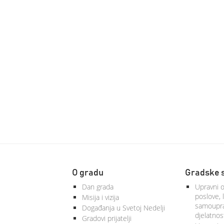
O gradu
Gradske 
Dan grada
Upravni o
poslove, 
Misija i vizija
samoupra
Događanja u Svetoj Nedelji
djelatnos
Gradovi prijatelji