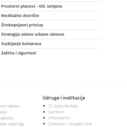
Prostorni planovi - VIII. izmjene
Reciklažno dvorište
Širokopojasni pristup
Strategija zelene urbane obnove
Suzbijanje komaraca
Zaštita i sigurnost
Udruge i institucije
vna nabava
TZ Sveta Nedelja
bava
Svenkom
 ugovora
Umirovljenici
plan natječaja
Zdravstvo i socijalna skrb