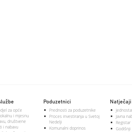
službe
Poduzetnici
Natječaji
djel za opće
Prednosti za poduzetnike
Jednosta
lokalnu i mjesnu
Proces investiranja u Svetoj
Javna na
vu, društvene
Nedelji
Registar
ti i nabavu
Komunalni doprinos
Godišnji 