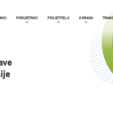
NICI
PODUZETNICI
POSJETITELJI
O GRADU
TRAN
ave
ije