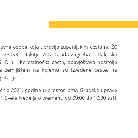
ravna osoba koja upravlja županijskim cestama ŽC
 (Ž3063 – Rakitje- A.G. Grada Zagreba) – Rakitska
 D1) – Kerestinečka cesta, obavještava nositelje
a zemljištem na kojemu su izvedene ceste, na
 stanja.
ječnja 2021. godine u prostorijama Gradske uprave
 431 Sveta Nedelja u vremenu od 09:00 do 10:30 sati,