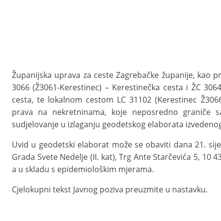
Županijska uprava za ceste Zagrebačke županije, kao p
3066 (Ž3061-Kerestinec) – Kerestinečka cesta i ŽC 3064
cesta, te lokalnom cestom LC 31102 (Kerestinec Ž3066-
prava na nekretninama, koje neposredno graniče s
sudjelovanje u izlaganju geodetskog elaborata izvedenog
Uvid u geodetski elaborat može se obaviti dana 21. si
Grada Svete Nedelje (II. kat), Trg Ante Starčevića 5, 10
a u skladu s epidemiološkim mjerama.
Cjelokupni tekst Javnog poziva preuzmite u nastavku.