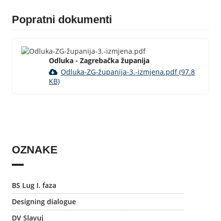
Popratni dokumenti
Odluka - Zagrebačka županija
Odluka-ZG-županija-3.-izmjena.pdf (97.8
KB)
OZNAKE
BS Lug I. faza
Designing dialogue
DV Slavuj