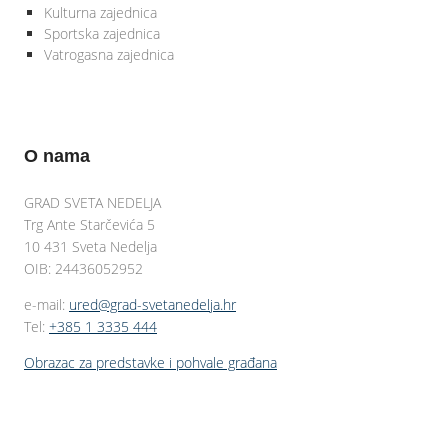
Kulturna zajednica
Sportska zajednica
Vatrogasna zajednica
O nama
GRAD SVETA NEDELJA
Trg Ante Starčevića 5
10 431 Sveta Nedelja
OIB: 24436052952
e-mail:
ured@grad-svetanedelja.hr
Tel:
+385 1 3335 444
Obrazac za predstavke i pohvale građana