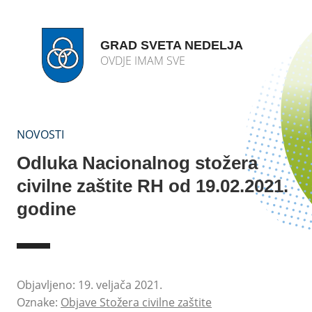
GRAD SVETA NEDELJA
OVDJE IMAM SVE
NOVOSTI
Odluka Nacionalnog stožera
civilne zaštite RH od 19.02.2021.
godine
Objavljeno: 19. veljača 2021.
Oznake:
Objave Stožera civilne zaštite