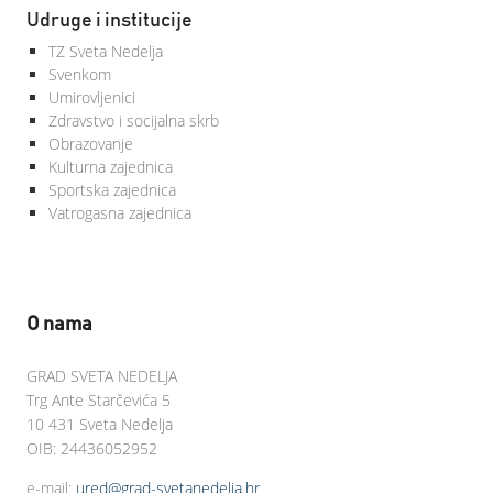
Udruge i institucije
TZ Sveta Nedelja
Svenkom
Umirovljenici
Zdravstvo i socijalna skrb
Obrazovanje
Kulturna zajednica
Sportska zajednica
Vatrogasna zajednica
O nama
GRAD SVETA NEDELJA
Trg Ante Starčevića 5
10 431 Sveta Nedelja
OIB: 24436052952
e-mail:
ured@grad-svetanedelja.hr