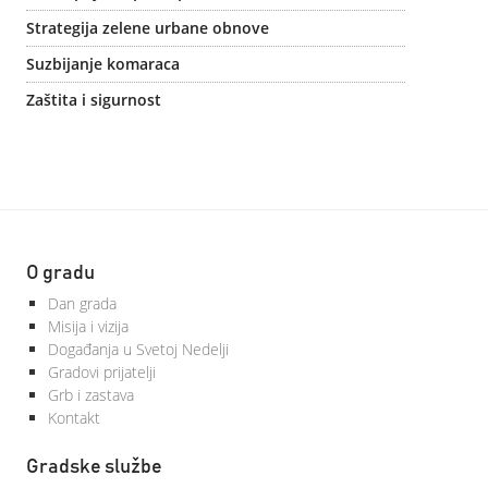
Strategija zelene urbane obnove
Suzbijanje komaraca
Zaštita i sigurnost
O gradu
Dan grada
Misija i vizija
Događanja u Svetoj Nedelji
Gradovi prijatelji
Grb i zastava
Kontakt
Gradske službe