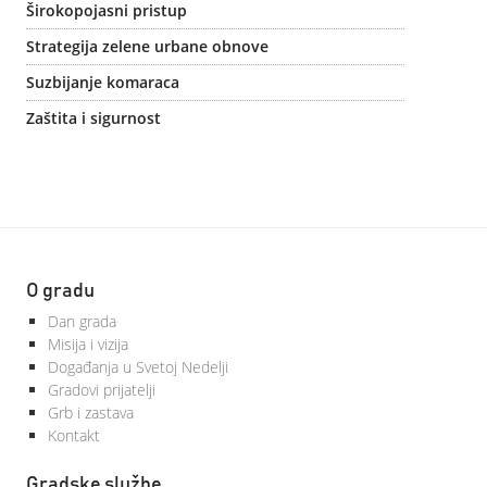
Širokopojasni pristup
Strategija zelene urbane obnove
Suzbijanje komaraca
Zaštita i sigurnost
O gradu
Dan grada
Misija i vizija
Događanja u Svetoj Nedelji
Gradovi prijatelji
Grb i zastava
Kontakt
Gradske službe