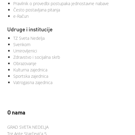
Pravilnik o provedbi postupaka jednostavne nabave
Često postavljana pitanja
e-Račun
Udruge i institucije
TZ Sveta Nedelja
Svenkom
Umirovljenici
Zdravstvo i socijalna skrb
Obrazovanje
Kulturna zajednica
Sportska zajednica
Vatrogasna zajednica
O nama
GRAD SVETA NEDELJA
Trg Ante Starčevića 5