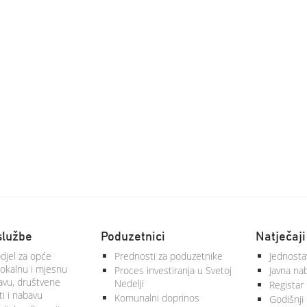
službe
Poduzetnici
Natječaji
djel za opće
Prednosti za poduzetnike
Jednosta
lokalnu i mjesnu
Proces investiranja u Svetoj
Javna na
vu, društvene
Nedelji
Registar
ti i nabavu
Komunalni doprinos
Godišnji 