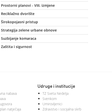
Prostorni planovi - VIII. izmjene
Reciklažno dvorište
Širokopojasni pristup
Strategija zelene urbane obnove
Suzbijanje komaraca
Zaštita i sigurnost
Udruge i institucije
vna nabava
TZ Sveta Nedelja
bava
Svenkom
 ugovora
Umirovljenici
plan natječaja
Zdravstvo i socijalna skrb