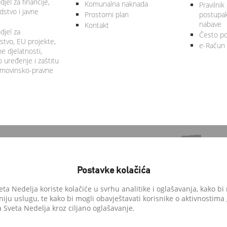
jel za financije,
Komunalna naknada
Pravilnik
stvo i javne
Prostorni plan
postupa
nabave
Kontakt
djel za
Često po
tvo, EU projekte,
e-Račun
 djelatnosti,
 uređenje i zaštitu
 imovinsko-pravne
Postavke kolačića
a Nedelja koriste kolačiće u svrhu analitike i oglašavanja, kako bi 
niju uslugu, te kako bi mogli obavještavati korisnike o aktivnostima
anedelja.hr
Sveta Nedelja kroz ciljano oglašavanje.