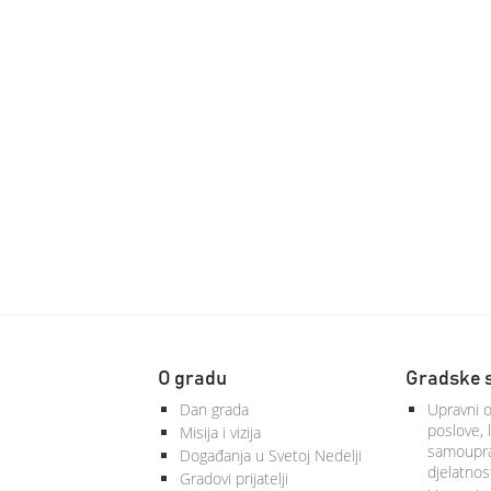
O gradu
Gradske 
Dan grada
Upravni o
poslove, 
Misija i vizija
samoupra
Događanja u Svetoj Nedelji
djelatnos
Gradovi prijatelji