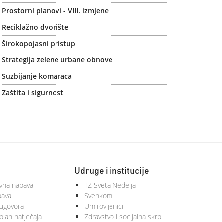
Prostorni planovi - VIII. izmjene
Reciklažno dvorište
Širokopojasni pristup
Strategija zelene urbane obnove
Suzbijanje komaraca
Zaštita i sigurnost
Udruge i institucije
vna nabava
TZ Sveta Nedelja
bava
Svenkom
 ugovora
Umirovljenici
plan natječaja
Zdravstvo i socijalna skrb