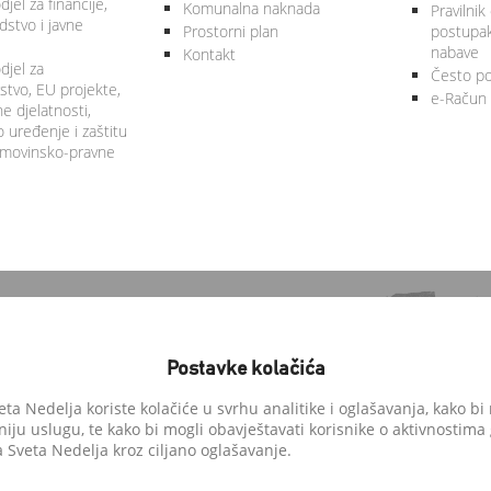
jel za financije,
Komunalna naknada
Pravilnik
stvo i javne
Prostorni plan
postupa
nabave
Kontakt
djel za
Često po
tvo, EU projekte,
e-Račun
 djelatnosti,
 uređenje i zaštitu
 imovinsko-pravne
Postavke kolačića
a Nedelja koriste kolačiće u svrhu analitike i oglašavanja, kako bi 
niju uslugu, te kako bi mogli obavještavati korisnike o aktivnostima
anedelja.hr
Sveta Nedelja kroz ciljano oglašavanje.