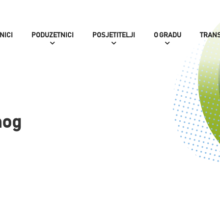
NICI
PODUZETNICI
POSJETITELJI
O GRADU
TRAN
nog