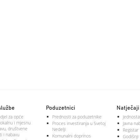
službe
Poduzetnici
Natječaji
djel za opće
Prednosti za poduzetnike
Jednosta
lokalnu i mjesnu
Proces investiranja u Svetoj
Javna na
vu, društvene
Nedelji
Registar
ti i nabavu
Komunalni doprinos
Godišnji 