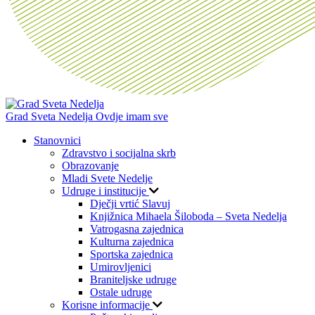
Grad Sveta Nedelja
Ovdje imam sve
Stanovnici
Zdravstvo i socijalna skrb
Obrazovanje
Mladi Svete Nedelje
Udruge i institucije
Dječji vrtić Slavuj
Knjižnica Mihaela Šiloboda – Sveta Nedelja
Vatrogasna zajednica
Kulturna zajednica
Sportska zajednica
Umirovljenici
Braniteljske udruge
Ostale udruge
Korisne informacije