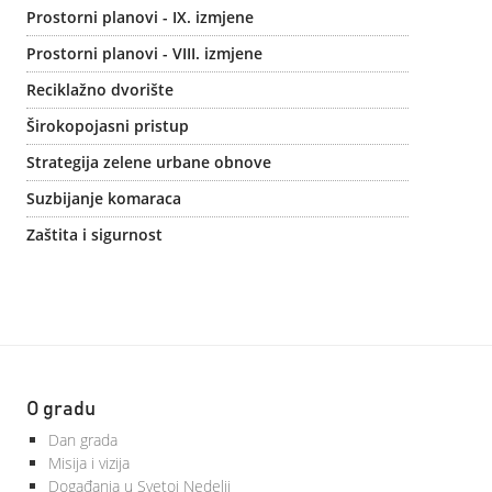
Prostorni planovi - IX. izmjene
Prostorni planovi - VIII. izmjene
Reciklažno dvorište
Širokopojasni pristup
Strategija zelene urbane obnove
Suzbijanje komaraca
Zaštita i sigurnost
O gradu
Dan grada
Misija i vizija
Događanja u Svetoj Nedelji