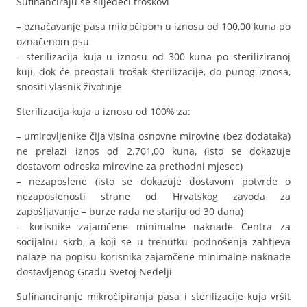
Sufinanciraju se slijedeći troškovi
– označavanje pasa mikročipom u iznosu od 100,00 kuna po
označenom psu
– sterilizacija kuja u iznosu od 300 kuna po steriliziranoj
kuji, dok će preostali trošak sterilizacije, do punog iznosa,
snositi vlasnik životinje
Sterilizacija kuja u iznosu od 100% za:
– umirovljenike čija visina osnovne mirovine (bez dodataka)
ne prelazi iznos od 2.701,00 kuna, (isto se dokazuje
dostavom odreska mirovine za prethodni mjesec)
– nezaposlene (isto se dokazuje dostavom potvrde o
nezaposlenosti strane od Hrvatskog zavoda za
zapošljavanje – burze rada ne stariju od 30 dana)
– korisnike zajamčene minimalne naknade Centra za
socijalnu skrb, a koji se u trenutku podnošenja zahtjeva
nalaze na popisu korisnika zajamčene minimalne naknade
dostavljenog Gradu Svetoj Nedelji
Sufinanciranje mikročipiranja pasa i sterilizacije kuja vršit