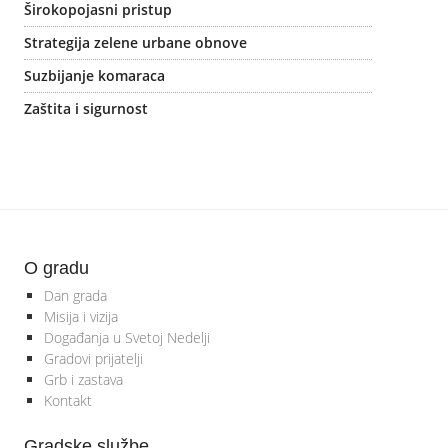
Širokopojasni pristup
Strategija zelene urbane obnove
Suzbijanje komaraca
Zaštita i sigurnost
O gradu
Dan grada
Misija i vizija
Događanja u Svetoj Nedelji
Gradovi prijatelji
Grb i zastava
Kontakt
Gradske službe