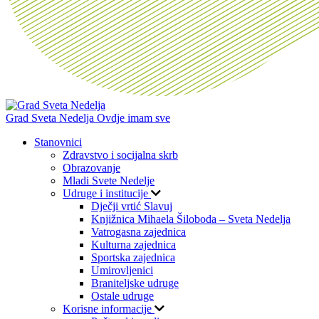
Grad Sveta Nedelja
Ovdje imam sve
Stanovnici
Zdravstvo i socijalna skrb
Obrazovanje
Mladi Svete Nedelje
Udruge i institucije
Dječji vrtić Slavuj
Knjižnica Mihaela Šiloboda – Sveta Nedelja
Vatrogasna zajednica
Kulturna zajednica
Sportska zajednica
Umirovljenici
Braniteljske udruge
Ostale udruge
Korisne informacije