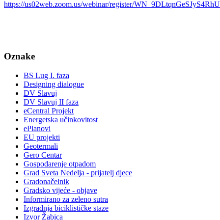
https://us02web.zoom.us/webinar/register/WN_9DLtqnGeSJyS4R
Oznake
BS Lug I. faza
Designing dialogue
DV Slavuj
DV Slavuj II faza
eCentral Projekt
Energetska učinkovitost
ePlanovi
EU projekti
Geotermali
Gero Centar
Gospodarenje otpadom
Grad Sveta Nedelja - prijatelj djece
Gradonačelnik
Gradsko vijeće - objave
Informirano za zeleno sutra
Izgradnja biciklističke staze
Izvor Žabica