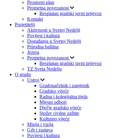
Prostorni plan
Prometna povezanost
Besplatan gradski javni prijevoz
Kontakt
Posjetitelji
Aktivnosti u Svetoj Nedelji
Povijest i kultura
Događanja u Svetoj Nedelji
Prirodna baština
Jezera
Prometna povezanost
Besplatan gradski javni prijevoz
TZ Sveta Nedelja
O gradu
Ustroj
Gradonačelnik i zamjenik
Gradsko vijeće
Radna i kolegijalna tijela
Mjesni odbori
Dječje gradsko vijeće
Stožer civilne zaštite
Kulturno vijeće
Misija i vizija
Grb i zastava
Povijest i kultura