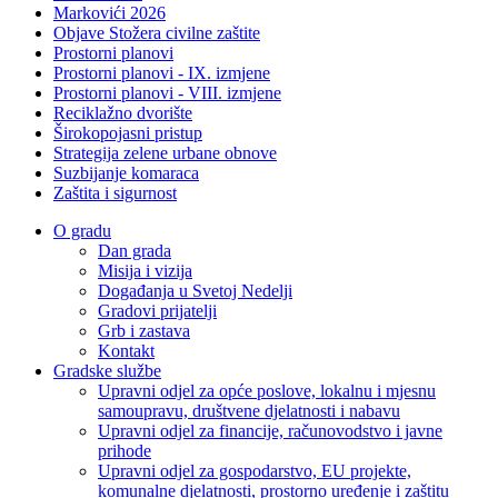
Markovići 2026
Objave Stožera civilne zaštite
Prostorni planovi
Prostorni planovi - IX. izmjene
Prostorni planovi - VIII. izmjene
Reciklažno dvorište
Širokopojasni pristup
Strategija zelene urbane obnove
Suzbijanje komaraca
Zaštita i sigurnost
O gradu
Dan grada
Misija i vizija
Događanja u Svetoj Nedelji
Gradovi prijatelji
Grb i zastava
Kontakt
Gradske službe
Upravni odjel za opće poslove, lokalnu i mjesnu
samoupravu, društvene djelatnosti i nabavu
Upravni odjel za financije, računovodstvo i javne
prihode
Upravni odjel za gospodarstvo, EU projekte,
komunalne djelatnosti, prostorno uređenje i zaštitu