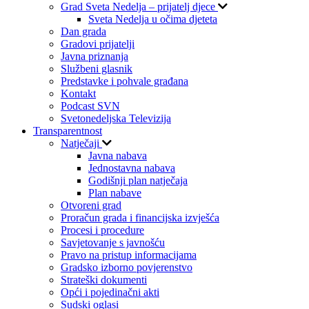
Grad Sveta Nedelja – prijatelj djece
Sveta Nedelja u očima djeteta
Dan grada
Gradovi prijatelji
Javna priznanja
Službeni glasnik
Predstavke i pohvale građana
Kontakt
Podcast SVN
Svetonedeljska Televizija
Transparentnost
Natječaji
Javna nabava
Jednostavna nabava
Godišnji plan natječaja
Plan nabave
Otvoreni grad
Proračun grada i financijska izvješća
Procesi i procedure
Savjetovanje s javnošću
Pravo na pristup informacijama
Gradsko izborno povjerenstvo
Strateški dokumenti
Opći i pojedinačni akti
Sudski oglasi