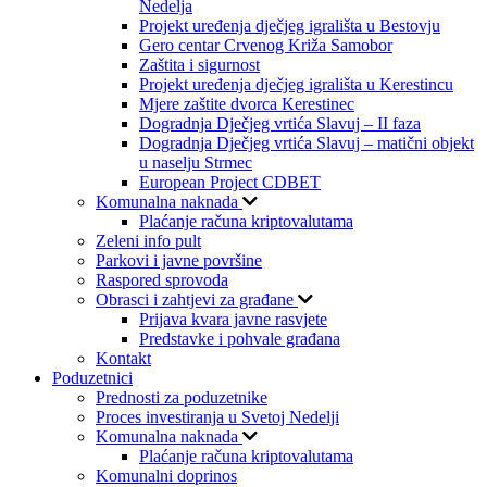
Nedelja
Projekt uređenja dječjeg igrališta u Bestovju
Gero centar Crvenog Križa Samobor
Zaštita i sigurnost
Projekt uređenja dječjeg igrališta u Kerestincu
Mjere zaštite dvorca Kerestinec
Dogradnja Dječjeg vrtića Slavuj – II faza
Dogradnja Dječjeg vrtića Slavuj – matični objekt
u naselju Strmec
European Project CDBET
Komunalna naknada
Plaćanje računa kriptovalutama
Zeleni info pult
Parkovi i javne površine
Raspored sprovoda
Obrasci i zahtjevi za građane
Prijava kvara javne rasvjete
Predstavke i pohvale građana
Kontakt
Poduzetnici
Prednosti za poduzetnike
Proces investiranja u Svetoj Nedelji
Komunalna naknada
Plaćanje računa kriptovalutama
Komunalni doprinos