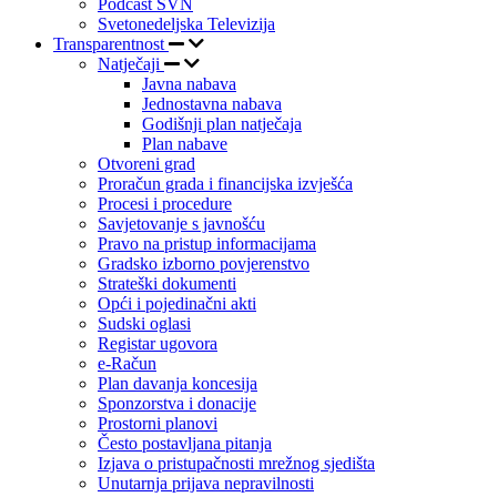
Podcast SVN
Svetonedeljska Televizija
Transparentnost
Natječaji
Javna nabava
Jednostavna nabava
Godišnji plan natječaja
Plan nabave
Otvoreni grad
Proračun grada i financijska izvješća
Procesi i procedure
Savjetovanje s javnošću
Pravo na pristup informacijama
Gradsko izborno povjerenstvo
Strateški dokumenti
Opći i pojedinačni akti
Sudski oglasi
Registar ugovora
e-Račun
Plan davanja koncesija
Sponzorstva i donacije
Prostorni planovi
Često postavljana pitanja
Izjava o pristupačnosti mrežnog sjedišta
Unutarnja prijava nepravilnosti