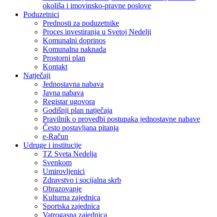
okoliša i imovinsko-pravne poslove
Poduzetnici
Prednosti za poduzetnike
Proces investiranja u Svetoj Nedelji
Komunalni doprinos
Komunalna naknada
Prostorni plan
Kontakt
Natječaji
Jednostavna nabava
Javna nabava
Registar ugovora
Godišnji plan natječaja
Pravilnik o provedbi postupaka jednostavne nabave
Često postavljana pitanja
e-Račun
Udruge i institucije
TZ Sveta Nedelja
Svenkom
Umirovljenici
Zdravstvo i socijalna skrb
Obrazovanje
Kulturna zajednica
Sportska zajednica
Vatrogasna zajednica