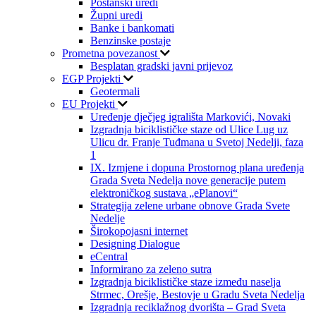
Poštanski uredi
Župni uredi
Banke i bankomati
Benzinske postaje
Prometna povezanost
Besplatan gradski javni prijevoz
EGP Projekti
Geotermali
EU Projekti
Uređenje dječjeg igrališta Markovići, Novaki
Izgradnja biciklističke staze od Ulice Lug uz
Ulicu dr. Franje Tuđmana u Svetoj Nedelji, faza
1
IX. Izmjene i dopuna Prostornog plana uređenja
Grada Sveta Nedelja nove generacije putem
elektroničkog sustava „ePlanovi“
Strategija zelene urbane obnove Grada Svete
Nedelje
Širokopojasni internet
Designing Dialogue
eCentral
Informirano za zeleno sutra
Izgradnja biciklističke staze između naselja
Strmec, Orešje, Bestovje u Gradu Sveta Nedelja
Izgradnja reciklažnog dvorišta – Grad Sveta