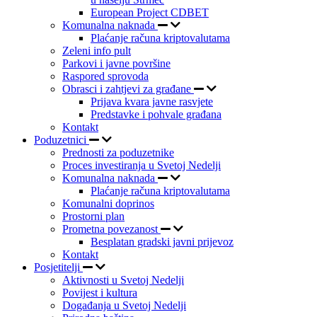
European Project CDBET
Komunalna naknada
Plaćanje računa kriptovalutama
Zeleni info pult
Parkovi i javne površine
Raspored sprovoda
Obrasci i zahtjevi za građane
Prijava kvara javne rasvjete
Predstavke i pohvale građana
Kontakt
Poduzetnici
Prednosti za poduzetnike
Proces investiranja u Svetoj Nedelji
Komunalna naknada
Plaćanje računa kriptovalutama
Komunalni doprinos
Prostorni plan
Prometna povezanost
Besplatan gradski javni prijevoz
Kontakt
Posjetitelji
Aktivnosti u Svetoj Nedelji
Povijest i kultura
Događanja u Svetoj Nedelji