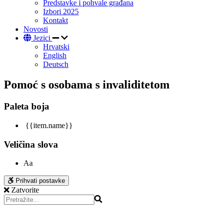
Predstavke i pohvale građana
Izbori 2025
Kontakt
Novosti
Jezici
Hrvatski
English
Deutsch
Pomoć s osobama s invaliditetom
Paleta boja
{{item.name}}
Veličina slova
Aa
Prihvati postavke
Zatvorite