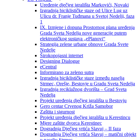
Uređenje dječjeg igrališta Markovići, Novaki
Izgradnja biciklističke staze od Ulice Lug uz
Ulicu dr. Franje Tuđmana u Svetoj Nedelji, faza
1
IX. Izmjene i dopuna Prostornog plana uređenja
Grada Sveta Nedelja nove generacije putem
elektroničkog sustava „ePlanovi“
Strategija zelene urbane obnove Grada Svete
Nedelje
Širokopojasni internet
Designing Dialogue
eCentral
Informirano za zeleno sutra
Izgradnja biciklističke staze između naselja
Strmec, Orešje, Bestovje u Gradu Sveta Nedelja
Izgradnja reciklažnog dvorišta – Grad Sveta
Nedelja
Projekt uređenja dječjeg igrališta u Bestovju
Gero centar Crvenog Križa Samobor
Zaštita i sigurnost
Projekt uređenja dječjeg igrališta u Kerestincu
Mjere zaštite dvorca Kerestinec
Dogradnja Dječjeg vrtića Slavuj – II faza
Dogradnja Dječjeg vrtića Slavuj – matični objekt
u naselju Strmec