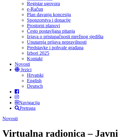
Registar ugovora
e-Račun
Plan davanja koncesija
Sponzorstva i donacije
Prostorni planovi
Često postavljana pitanja
Izjava o pristupačnosti mrežnog sjedišta
Unutarnja prijava nepravilnosti
Predstavke i pohvale građana
Izbori 2025
Kontakt
Novosti
Jezici
Hrvatski
English
Deutsch
Navigacija
Pretraga
Novosti
Virtualna radionica – Javni