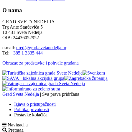
O nama
GRAD SVETA NEDELJA
Trg Ante Starčevića 5
10 431 Sveta Nedelja
OIB: 24436052952
e-mail:
ured@grad-svetanedelja.hr
Tel:
+385 1 3335 444
Obrazac za predstavke i pohvale građana
Grad Sveta Nedelja
| Sva prava pridržana
Izjava o pristupačnosti
Politika privatnosti
Postavke kolačića
Navigacija
Pretraga