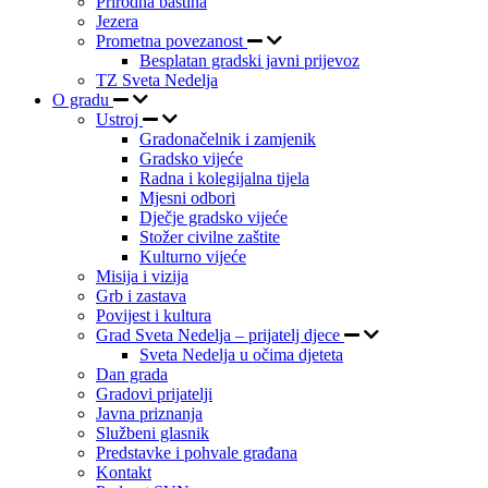
Prirodna baština
Jezera
Prometna povezanost
Besplatan gradski javni prijevoz
TZ Sveta Nedelja
O gradu
Ustroj
Gradonačelnik i zamjenik
Gradsko vijeće
Radna i kolegijalna tijela
Mjesni odbori
Dječje gradsko vijeće
Stožer civilne zaštite
Kulturno vijeće
Misija i vizija
Grb i zastava
Povijest i kultura
Grad Sveta Nedelja – prijatelj djece
Sveta Nedelja u očima djeteta
Dan grada
Gradovi prijatelji
Javna priznanja
Službeni glasnik
Predstavke i pohvale građana
Kontakt