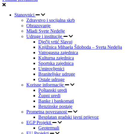
Stanovnici
Zdravstvo i socijalna skrb
Obrazovanje
Mladi Svete Nedelje
Udruge i institucije
Dječji vrtić Slavuj
Knjižnica Mihaela Šiloboda – Sveta Nedelja
Vatrogasna zajednica
Kulturna zajednica
Sportska zajednica
Umirovljenici
Braniteljske udruge
Ostale udruge
Korisne informacije
Poštanski uredi
Župni uredi
Banke i bankomati
Benzinske postaje
Prometna povezanost
Besplatan gradski javni prijevoz
EGP Projekti
Geotermali
EU Projekti