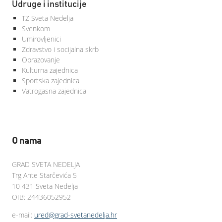
Udruge i institucije
TZ Sveta Nedelja
Svenkom
Umirovljenici
Zdravstvo i socijalna skrb
Obrazovanje
Kulturna zajednica
Sportska zajednica
Vatrogasna zajednica
O nama
GRAD SVETA NEDELJA
Trg Ante Starčevića 5
10 431 Sveta Nedelja
OIB: 24436052952
e-mail:
ured@grad-svetanedelja.hr