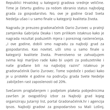
Republici Hrvatskoj u kategoriji gradova srednje veličine.
Time je četvrtu godinu za redom obranio status najboljeg
grada za gospodarstvo. No, ove je godine Grad Sveta
Nedelja ušao i u samo finale u kategoriji kvaliteta života.
Nagradu je preuzeo gradonačelnik Dario Zurovec u pratnji
zamjenika Gabrijela Deaka i tom prilikom istaknuo kako je
nagrada rezultat poduzetih mjera i poreznog rasterećenja.
„I ove godine, dobili smo nagradu za najbolji grad za
gospodarstvo. Kao novitet, ušli smo u samo finale u
kategoriji kvalitete života. Prvenstveno se zahvaljujem
svima koji marljivo rade kako bi uvjeti za poduzetnike i
naše građane bili na najboljoj razini“ istaknuo je
gradonačelnik Dario Zurovec. Tome svjedoče i podaci kako
je u protekle 4 godine na području grada Svete Nedelje
zabilježen rast zaposlenosti od 20%.
Svečanim proglašenjem i podjelom plaketa pobjednicima
završen je ovogodišnji izbor za Najbolji grad kojeg
organiziraju Jutarnji list, portal Gradonačelnik.hr i agencija
Ipsos. Najbolji gradovi za gospodarstvo su Mali Lošinj,