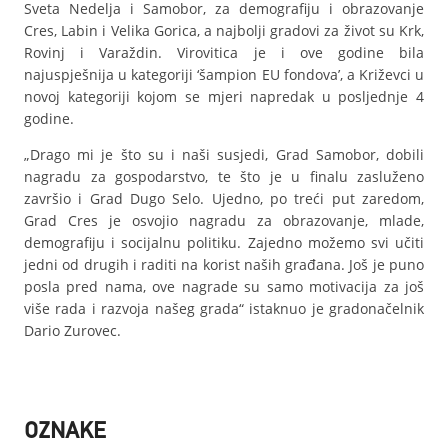
Sveta Nedelja i Samobor, za demografiju i obrazovanje
Cres, Labin i Velika Gorica, a najbolji gradovi za život su Krk,
Rovinj i Varaždin. Virovitica je i ove godine bila
najuspješnija u kategoriji ‘šampion EU fondova’, a Križevci u
novoj kategoriji kojom se mjeri napredak u posljednje 4
godine.
„Drago mi je što su i naši susjedi, Grad Samobor, dobili
nagradu za gospodarstvo, te što je u finalu zasluženo
završio i Grad Dugo Selo. Ujedno, po treći put zaredom,
Grad Cres je osvojio nagradu za obrazovanje, mlade,
demografiju i socijalnu politiku. Zajedno možemo svi učiti
jedni od drugih i raditi na korist naših građana. Još je puno
posla pred nama, ove nagrade su samo motivacija za još
više rada i razvoja našeg grada“ istaknuo je gradonačelnik
Dario Zurovec.
OZNAKE