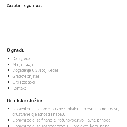
Zaštita i sigurnost
O gradu
Dan grada
Misija i vizija
Događanja u Svetoj Nedelji
Gradovi prijatelji
Grb i zastava
Kontakt
Gradske službe
Upravni odjel za opće poslove, lokalnu i mjesnu samoupravu,
društvene djelatnosti i nabavu
Upravni odjel za financije, računovodstvo i javne prihode
Upravni odjel za gospodarstvo, EU projekte, komunalne