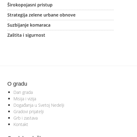
Širokopojasni pristup
Strategija zelene urbane obnove
Suzbijanje komaraca
Zaštita i sigurnost
O gradu
Dan grada
Misija i vizija
Događanja u Svetoj Nedelji
Gradovi prijatelji
Grb i zastava
Kontakt