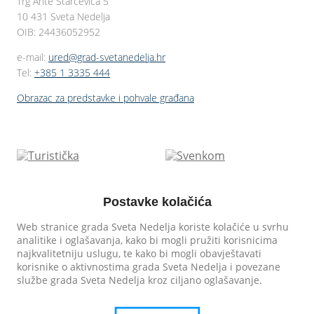
Trg Ante Starčevića 5
10 431 Sveta Nedelja
OIB: 24436052952
e-mail:
ured@grad-svetanedelja.hr
Tel:
+385 1 3335 444
Obrazac za predstavke i pohvale građana
Postavke kolačića
Web stranice grada Sveta Nedelja koriste kolačiće u svrhu
analitike i oglašavanja, kako bi mogli pružiti korisnicima
najkvalitetniju uslugu, te kako bi mogli obavještavati
korisnike o aktivnostima grada Sveta Nedelja i povezane
službe grada Sveta Nedelja kroz ciljano oglašavanje.