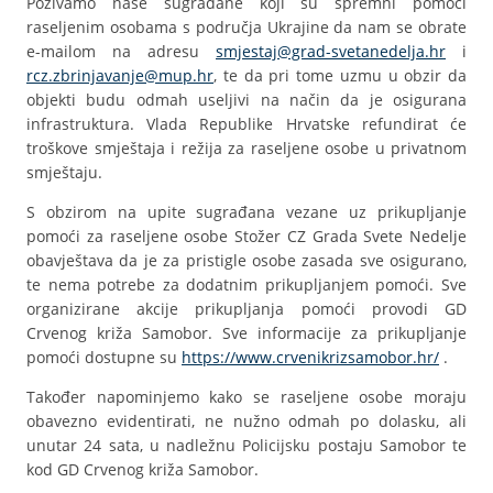
Pozivamo naše sugrađane koji su spremni pomoći
raseljenim osobama s područja Ukrajine da nam se obrate
e-mailom na adresu
smjestaj@grad-svetanedelja.hr
i
rcz.zbrinjavanje@mup.hr
, te da pri tome uzmu u obzir da
objekti budu odmah useljivi na način da je osigurana
infrastruktura. Vlada Republike Hrvatske refundirat će
troškove smještaja i režija za raseljene osobe u privatnom
smještaju.
S obzirom na upite sugrađana vezane uz prikupljanje
pomoći za raseljene osobe Stožer CZ Grada Svete Nedelje
obavještava da je za pristigle osobe zasada sve osigurano,
te nema potrebe za dodatnim prikupljanjem pomoći. Sve
organizirane akcije prikupljanja pomoći provodi GD
Crvenog križa Samobor. Sve informacije za prikupljanje
pomoći dostupne su
https://www.crvenikrizsamobor.hr/
.
Također napominjemo kako se raseljene osobe moraju
obavezno evidentirati, ne nužno odmah po dolasku, ali
unutar 24 sata, u nadležnu Policijsku postaju Samobor te
kod GD Crvenog križa Samobor.