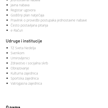
Javna nabava
Registar ugovora
Godišnji plan natječaja
Pravilnik o provedbi postupaka jednostavne nabave
Često postavljana pitanja
e-Račun
Udruge i institucije
TZ Sveta Nedelja
Svenkom
Umirovljenici
Zdravstvo i socijalna skrb
Obrazovanje
Kulturna zajednica
Sportska zajednica
Vatrogasna zajednica
O nama