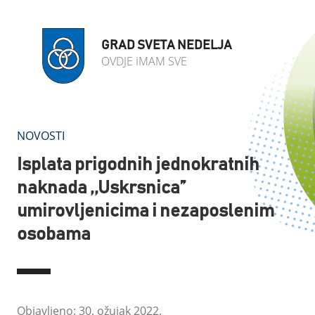
GRAD SVETA NEDELJA
OVDJE IMAM SVE
NOVOSTI
Isplata prigodnih jednokratnih
naknada ,,Uskrsnica”
umirovljenicima i nezaposlenim
osobama
Objavljeno: 30. ožujak 2022.