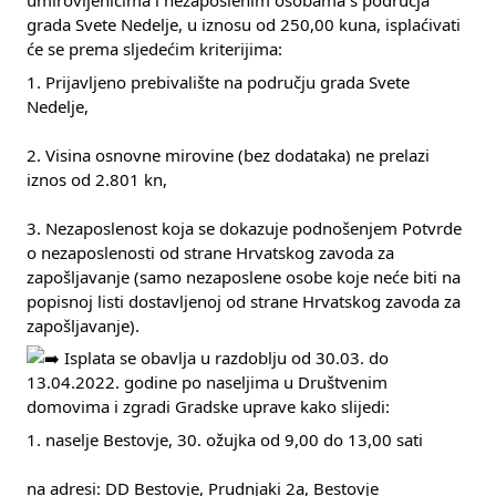
umirovljenicima i nezaposlenim osobama s područja 
grada Svete Nedelje, u iznosu od 250,00 kuna, isplaćivati 
će se prema sljedećim kriterijima:
1. Prijavljeno prebivalište na području grada Svete 
Nedelje,
2. Visina osnovne mirovine (bez dodataka) ne prelazi 
iznos od 2.801 kn,
3. Nezaposlenost koja se dokazuje podnošenjem Potvrde 
o nezaposlenosti od strane Hrvatskog zavoda za 
zapošljavanje (samo nezaposlene osobe koje neće biti na 
popisnoj listi dostavljenoj od strane Hrvatskog zavoda za 
zapošljavanje).
 Isplata se obavlja u razdoblju od 30.03. do 
13.04.2022. godine po naseljima u Društvenim 
domovima i zgradi Gradske uprave kako slijedi:
1. naselje Bestovje, 30. ožujka od 9,00 do 13,00 sati
na adresi: DD Bestovje, Prudnjaki 2a, Bestovje