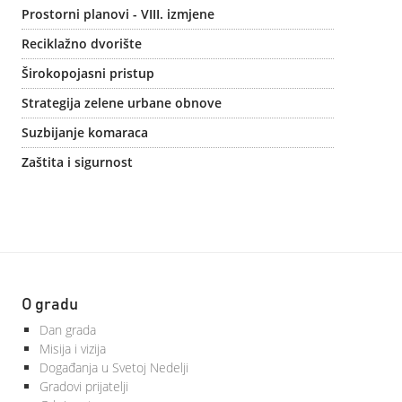
Prostorni planovi - VIII. izmjene
Reciklažno dvorište
Širokopojasni pristup
Strategija zelene urbane obnove
Suzbijanje komaraca
Zaštita i sigurnost
O gradu
Dan grada
Misija i vizija
Događanja u Svetoj Nedelji
Gradovi prijatelji