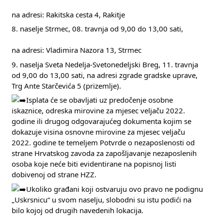
na adresi: Rakitska cesta 4, Rakitje
8. naselje Strmec, 08. travnja od 9,00 do 13,00 sati,
na adresi: Vladimira Nazora 13, Strmec
9. naselja Sveta Nedelja-Svetonedeljski Breg, 11. travnja 
od 9,00 do 13,00 sati, na adresi zgrade gradske uprave, 
Trg Ante Starčevića 5 (prizemlje).
Isplata će se obavljati uz predočenje osobne 
iskaznice, odreska mirovine za mjesec veljaču 2022. 
godine ili drugog odgovarajućeg dokumenta kojim se 
dokazuje visina osnovne mirovine za mjesec veljaču 
2022. godine te temeljem Potvrde o nezaposlenosti od 
strane Hrvatskog zavoda za zapošljavanje nezaposlenih 
osoba koje neće biti evidentirane na popisnoj listi 
dobivenoj od strane HZZ.
Ukoliko građani koji ostvaruju ovo pravo ne podignu 
„Uskrsnicu“ u svom naselju, slobodni su istu podići na 
bilo kojoj od drugih navedenih lokacija.