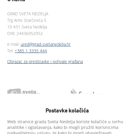
GRAD SVETA NEDELJA
Trg Ante Starčevića 5
10 431 Sveta Nedelja
OIB: 24436052952
e-mail:
ured@grad-svetanedelja.hr
Tel:
+385 1 3335 444
Obrazac za predstavke i pohvale građana
Postavke kolačića
Web stranice grada Sveta Nedelja koriste kolačiće u svrhu
analitike i oglašavanja, kako bi mogli pružiti korisnicima
najkvalitetniju uslugu, te kako bi mogli obavještavati