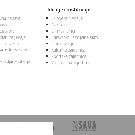
Udruge i institucije
vna nabava
TZ Sveta Nedelja
bava
Svenkom
 ugovora
Umirovljenici
plan natječaja
Zdravstvo i socijalna skrb
 o provedbi
Obrazovanje
ka jednostavne
Kulturna zajednica
Sportska zajednica
stavljana pitanja
Vatrogasna zajednica