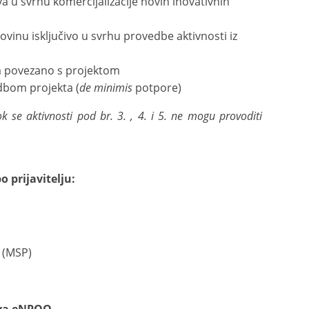
a u svrhu komercijalizacije novih inovativnih
vinu isključivo u svrhu provedbe aktivnosti iz
a povezano s projektom
dbom projekta (
de minimis
potpore)
k se aktivnosti pod br. 3. , 4. i 5. ne mogu provoditi
o prijavitelju:
i (MSP)