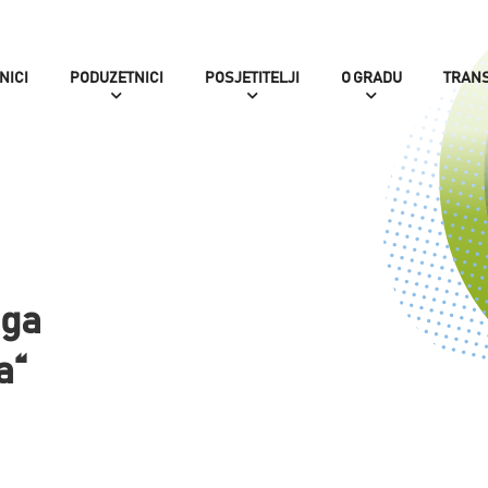
NICI
PODUZETNICI
POSJETITELJI
O GRADU
TRAN
oga
a“