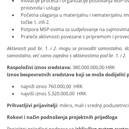
Inovacije procesa i organizacije poslovanja MSP-ov
proizvoda i usluga
Početna ulaganja u materijalnu i nematerijalnu imo
točke 1. i/ili 2.
Potpore MSP-ovima za sudjelovanje na sajmovim
Prateće aktivnosti povezane s pripremom i prove
Aktivnosti pod br. 1. i 2. mogu se provoditi samostalno, do
samostalno, već samo zajedno s aktivnostima pod br. 1. i 2.
Raspoloživi iznos sredstava:
380.000.000,00 HRK
Iznos bespovratnih sredstava koji se može dodijeliti p
najniži iznos 760.000,00 HRK
najviši iznos 5.320.000,00 HRK.
Prihvatljivi prijavitelji:
mikro, mali i srednji poduzetnic
Rokovi i način podnošenja
projektnih
prijedloga