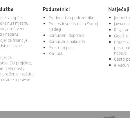
službe
Poduzetnici
Natječaji
djel za opće
Prednosti za poduzetnike
Jednosta
lokalnu i mjesnu
Proces investiranja u Svetoj
Javna na
vu, društvene
Nedelji
Registar
ti i nabavu
Komunalni doprinos
Godišnji 
jel za financije,
Komunalna naknada
Pravilnik
stvo i javne
Prostorni plan
postupa
nabave
Kontakt
djel za
Često po
tvo, EU projekte,
e-Račun
 djelatnosti,
 uređenje i zaštitu
 imovinsko-pravne