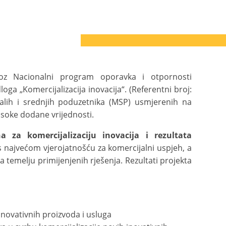
z Nacionalni program oporavka i otpornosti
oga „Komercijalizacija inovacija“. (Referentni broj:
 malih i srednjih poduzetnika (MSP) usmjerenih na
isoke dodane vrijednosti.
a za komercijalizaciju inovacija i rezultata
i s najvećom vjerojatnošću za komercijalni uspjeh, a
a temelju primijenjenih rješenja. Rezultati projekta
inovativnih proizvoda i usluga