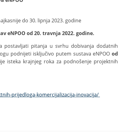
ava eNPOO
najkasnije do 30. lipnja 2023. godine
stav eNPOO od 20. travnja 2022. godine.
iva postavljati pitanja u svrhu dobivanja dodatnih
 mogu podnijeti isključivo putem sustava eNPOO
od
je isteka krajnjeg roka za podnošenje projektnih
nih-prijedloga-komercijalizacija-inovacija/