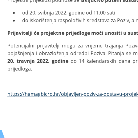
Projektni prijedlozi podnose se
isključivo putem sust
od 20. svibnja 2022. godine od 11:00 sati
do iskorištenja raspoloživih sredstava za Poziv, a 
Prijavitelji će projektne prijedloge moći unositi u su
Potencijalni prijavitelji mogu za vrijeme trajanja Poz
pojašnjenja i obrazloženja odredbi Poziva. Pitanja se
20. travnja 2022. godine
do 14 kalendarskih dana pri
prijedloga.
https://hamagbicro.hr/objavljen-poziv-za-dostavu-projekt