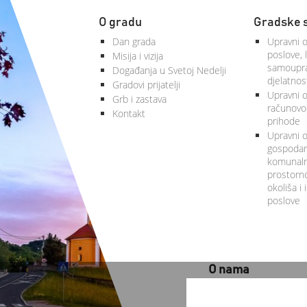
O gradu
Gradske 
Dan grada
Upravni o
poslove, 
Misija i vizija
samoupra
Događanja u Svetoj Nedelji
djelatnos
Gradovi prijatelji
Upravni od
Grb i zastava
računovod
Kontakt
prihode
Upravni o
gospodars
komunalne
prostorno
okoliša i
poslove
O nama
GRAD SVETA NEDELJA