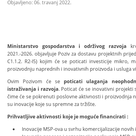
Objavljeno: 06. travanj 2022.
Ministarstvo gospodarstva i održivog razvoja
kro
2021.-2026. objavljuje Poziv za dostavu projektnih prijedl
C1.1.2. R2-I5) kojim će se poticati investicije mikro,
proizvodnju naprednih i inovativnih proizvoda i usluga v
Ovim Pozivom će se
poticati ulaganja neophodn
istraživanja i razvoja
. Poticat će se inovativni projekt
čime će se pokrenuti poslovne aktivnosti i proizvodnja n
su inovacije koje su spremne za tržište.
Prihvatljive aktivnosti koje je moguće financirati :
Inovacije MSP-ova u svrhu komercijalizacije novih 