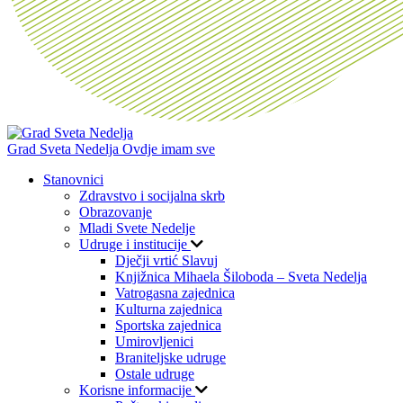
Grad Sveta Nedelja
Ovdje imam sve
Stanovnici
Zdravstvo i socijalna skrb
Obrazovanje
Mladi Svete Nedelje
Udruge i institucije
Dječji vrtić Slavuj
Knjižnica Mihaela Šiloboda – Sveta Nedelja
Vatrogasna zajednica
Kulturna zajednica
Sportska zajednica
Umirovljenici
Braniteljske udruge
Ostale udruge
Korisne informacije