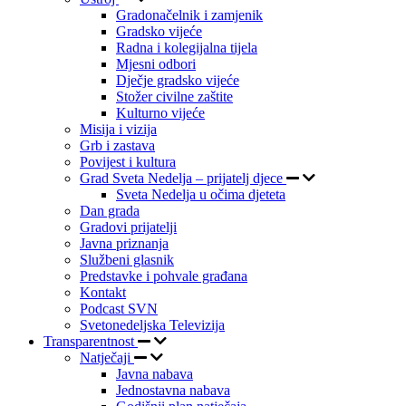
Gradonačelnik i zamjenik
Gradsko vijeće
Radna i kolegijalna tijela
Mjesni odbori
Dječje gradsko vijeće
Stožer civilne zaštite
Kulturno vijeće
Misija i vizija
Grb i zastava
Povijest i kultura
Grad Sveta Nedelja – prijatelj djece
Sveta Nedelja u očima djeteta
Dan grada
Gradovi prijatelji
Javna priznanja
Službeni glasnik
Predstavke i pohvale građana
Kontakt
Podcast SVN
Svetonedeljska Televizija
Transparentnost
Natječaji
Javna nabava
Jednostavna nabava