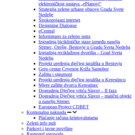
elektroničkog sustava „ePlanovi“
Strategija zelene urbane obnove Grada Svete
Nedelje
Širokopojasni internet
Designing Dialogue
eCentral
Informirano za zeleno sutra
Izgradnja biciklističke staze između naselja
Strmec, Orešje, Bestovje u Gradu Sveta Nedelja
Izgradnja reciklažnog dvorišta – Grad Sveta
Nedelja
Projekt uređenja dječjeg igrališta u Bestovju
Gero centar Crvenog Križa Samobor
Zaštita i sigurnost
Projekt uređenja dječjeg igrališta u Kerestincu
Mjere zaštite dvorca Kerestinec
Dogradnja Dječjeg vrtića Slavuj – II faza
Dogradnja Dječjeg vrtića Slavuj – matični objekt
u naselju Strmec
European Project CDBET
Komunalna naknada
Plaćanje računa kriptovalutama
Zeleni info pult
Parkovi i javne površine
Raspored sprovoda