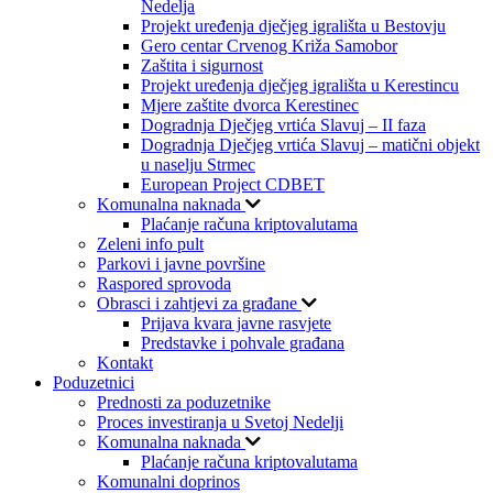
Nedelja
Projekt uređenja dječjeg igrališta u Bestovju
Gero centar Crvenog Križa Samobor
Zaštita i sigurnost
Projekt uređenja dječjeg igrališta u Kerestincu
Mjere zaštite dvorca Kerestinec
Dogradnja Dječjeg vrtića Slavuj – II faza
Dogradnja Dječjeg vrtića Slavuj – matični objekt
u naselju Strmec
European Project CDBET
Komunalna naknada
Plaćanje računa kriptovalutama
Zeleni info pult
Parkovi i javne površine
Raspored sprovoda
Obrasci i zahtjevi za građane
Prijava kvara javne rasvjete
Predstavke i pohvale građana
Kontakt
Poduzetnici
Prednosti za poduzetnike
Proces investiranja u Svetoj Nedelji
Komunalna naknada
Plaćanje računa kriptovalutama
Komunalni doprinos