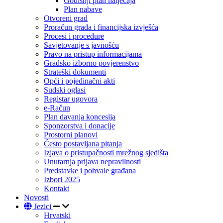
Godišnji plan natječaja
Plan nabave
Otvoreni grad
Proračun grada i financijska izvješća
Procesi i procedure
Savjetovanje s javnošću
Pravo na pristup informacijama
Gradsko izborno povjerenstvo
Strateški dokumenti
Opći i pojedinačni akti
Sudski oglasi
Registar ugovora
e-Račun
Plan davanja koncesija
Sponzorstva i donacije
Prostorni planovi
Često postavljana pitanja
Izjava o pristupačnosti mrežnog sjedišta
Unutarnja prijava nepravilnosti
Predstavke i pohvale građana
Izbori 2025
Kontakt
Novosti
Jezici
Hrvatski