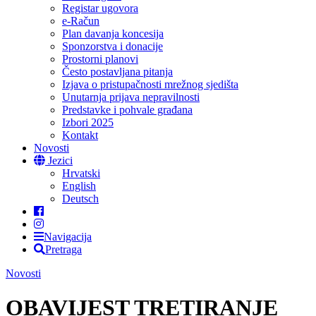
Registar ugovora
e-Račun
Plan davanja koncesija
Sponzorstva i donacije
Prostorni planovi
Često postavljana pitanja
Izjava o pristupačnosti mrežnog sjedišta
Unutarnja prijava nepravilnosti
Predstavke i pohvale građana
Izbori 2025
Kontakt
Novosti
Jezici
Hrvatski
English
Deutsch
Navigacija
Pretraga
Novosti
OBAVIJEST TRETIRANJE