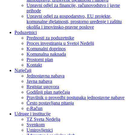
Upravni odjel za financije, računovodstvo i javne
prihode
Upravni odjel za gospodarstvo, EU projekte,
komunalne djelatnosti, prostorno uređenje i zaštitu
okoliša i imovinsko-pravne poslove
Poduzetnici
Prednosti za poduzetnike
Proces investiranja u Svetoj Nedelji
Komunalni doprinos
Komunalna naknada
Prostorni plan
Kontakt
Natječaji
Jednostavna nabava
Javna nabava
Registar ugovora
Godišnji plan natječaja
Pravilnik o provedbi postupaka jednostavne nabave
Često postavljana pitanja
e-Račun
Udruge i institucije
TZ Sveta Nedelja
Svenkom
Umirovljenici