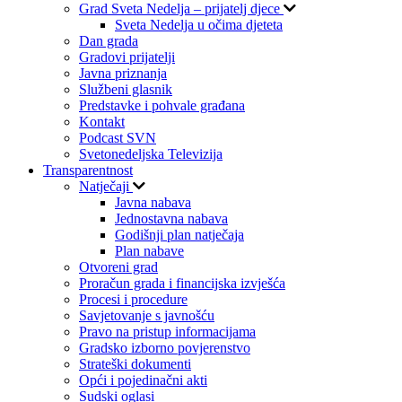
Grad Sveta Nedelja – prijatelj djece
Sveta Nedelja u očima djeteta
Dan grada
Gradovi prijatelji
Javna priznanja
Službeni glasnik
Predstavke i pohvale građana
Kontakt
Podcast SVN
Svetonedeljska Televizija
Transparentnost
Natječaji
Javna nabava
Jednostavna nabava
Godišnji plan natječaja
Plan nabave
Otvoreni grad
Proračun grada i financijska izvješća
Procesi i procedure
Savjetovanje s javnošću
Pravo na pristup informacijama
Gradsko izborno povjerenstvo
Strateški dokumenti
Opći i pojedinačni akti
Sudski oglasi