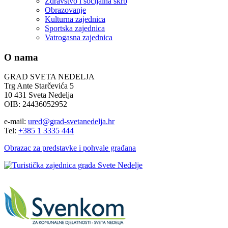
Zdravstvo i socijalna skrb
Obrazovanje
Kulturna zajednica
Sportska zajednica
Vatrogasna zajednica
O nama
GRAD SVETA NEDELJA
Trg Ante Starčevića 5
10 431 Sveta Nedelja
OIB: 24436052952
e-mail:
ured@grad-svetanedelja.hr
Tel:
+385 1 3335 444
Obrazac za predstavke i pohvale građana