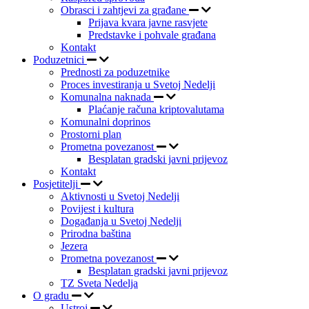
Obrasci i zahtjevi za građane
Prijava kvara javne rasvjete
Predstavke i pohvale građana
Kontakt
Poduzetnici
Prednosti za poduzetnike
Proces investiranja u Svetoj Nedelji
Komunalna naknada
Plaćanje računa kriptovalutama
Komunalni doprinos
Prostorni plan
Prometna povezanost
Besplatan gradski javni prijevoz
Kontakt
Posjetitelji
Aktivnosti u Svetoj Nedelji
Povijest i kultura
Događanja u Svetoj Nedelji
Prirodna baština
Jezera
Prometna povezanost
Besplatan gradski javni prijevoz
TZ Sveta Nedelja
O gradu
Ustroj