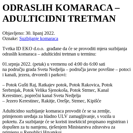
ODRASLIH KOMARACA –
ADULTICIDNI TRETMAN
Objavljeno: 30. lipanj 2022.
Oznake:
Suzbijanje komaraca
Tvrtka ID EKO d.o.o. građane da će se provoditi mjera suzbijanja
odraslih komaraca – adulticidni tretman u terminu:
01.srpnja 2022. (petak) u vremenu od 4:00 do 6:00 sati
na području grada Sveta Nedjelja – područja javne površine – potoci
i kanali, jezera, drvoredi i parkovi:
– Potok Gušti Raj, Ratkajev potok, Potok Rakovica, Potok
Srebrnjak, Potok Velika Sjenokoša, Potok Strmec, Kanal
Kerestinec, poprečni kanal Sveta Nedjelja
– Jezero Kerestinec, Rakitje, Orešje, Strmec, Kipišće
Adulticidno suzbijanje komaraca provodit će se sa zemlje,
primjenom uređaja za hladno ULV zamagljivanje, s vozila u
pokretu. Za suzbijanje će se koristi insekticid propisano registriran i
dopušten za tu namjenu, rješenjem Ministarstva zdravstva za
primjenu u Republici Hrvatskoj.