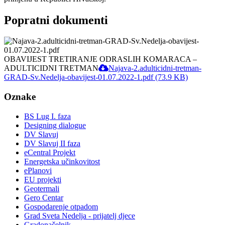
Popratni dokumenti
OBAVIJEST TRETIRANJE ODRASLIH KOMARACA –
ADULTICIDNI TRETMAN
Najava-2.adulticidni-tretman-
GRAD-Sv.Nedelja-obavijest-01.07.2022-1.pdf (73.9 KB)
Oznake
BS Lug I. faza
Designing dialogue
DV Slavuj
DV Slavuj II faza
eCentral Projekt
Energetska učinkovitost
ePlanovi
EU projekti
Geotermali
Gero Centar
Gospodarenje otpadom
Grad Sveta Nedelja - prijatelj djece
Gradonačelnik