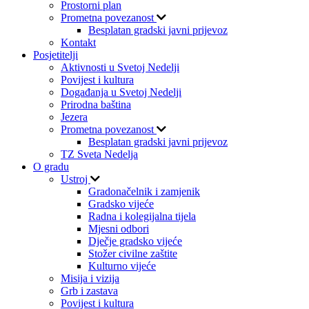
Prostorni plan
Prometna povezanost
Besplatan gradski javni prijevoz
Kontakt
Posjetitelji
Aktivnosti u Svetoj Nedelji
Povijest i kultura
Događanja u Svetoj Nedelji
Prirodna baština
Jezera
Prometna povezanost
Besplatan gradski javni prijevoz
TZ Sveta Nedelja
O gradu
Ustroj
Gradonačelnik i zamjenik
Gradsko vijeće
Radna i kolegijalna tijela
Mjesni odbori
Dječje gradsko vijeće
Stožer civilne zaštite
Kulturno vijeće
Misija i vizija
Grb i zastava
Povijest i kultura