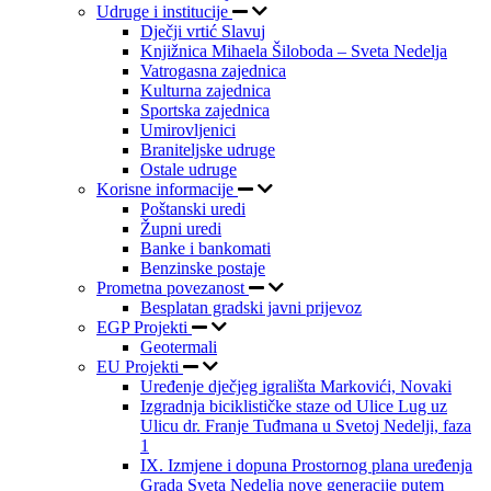
Udruge i institucije
Dječji vrtić Slavuj
Knjižnica Mihaela Šiloboda – Sveta Nedelja
Vatrogasna zajednica
Kulturna zajednica
Sportska zajednica
Umirovljenici
Braniteljske udruge
Ostale udruge
Korisne informacije
Poštanski uredi
Župni uredi
Banke i bankomati
Benzinske postaje
Prometna povezanost
Besplatan gradski javni prijevoz
EGP Projekti
Geotermali
EU Projekti
Uređenje dječjeg igrališta Markovići, Novaki
Izgradnja biciklističke staze od Ulice Lug uz
Ulicu dr. Franje Tuđmana u Svetoj Nedelji, faza
1
IX. Izmjene i dopuna Prostornog plana uređenja
Grada Sveta Nedelja nove generacije putem