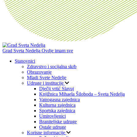
Grad Sveta Nedelja
Ovdje imam sve
Stanovnici
Zdravstvo i socijalna skrb
Obrazovanje
Mladi Svete Nedelje
Udruge i institucije
Dječji vrtić Slavuj
Knjižnica Mihaela Šiloboda – Sveta Nedelja
Vatrogasna zajednica
Kulturna zajednica
Sportska zajednica
Umirovljenici
Braniteljske udruge
Ostale udruge
Korisne informacije