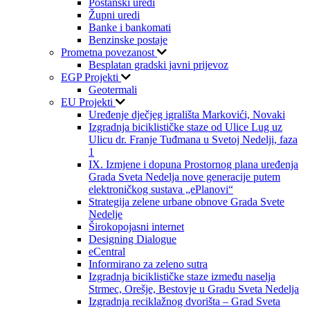
Poštanski uredi
Župni uredi
Banke i bankomati
Benzinske postaje
Prometna povezanost
Besplatan gradski javni prijevoz
EGP Projekti
Geotermali
EU Projekti
Uređenje dječjeg igrališta Markovići, Novaki
Izgradnja biciklističke staze od Ulice Lug uz
Ulicu dr. Franje Tuđmana u Svetoj Nedelji, faza
1
IX. Izmjene i dopuna Prostornog plana uređenja
Grada Sveta Nedelja nove generacije putem
elektroničkog sustava „ePlanovi“
Strategija zelene urbane obnove Grada Svete
Nedelje
Širokopojasni internet
Designing Dialogue
eCentral
Informirano za zeleno sutra
Izgradnja biciklističke staze između naselja
Strmec, Orešje, Bestovje u Gradu Sveta Nedelja
Izgradnja reciklažnog dvorišta – Grad Sveta