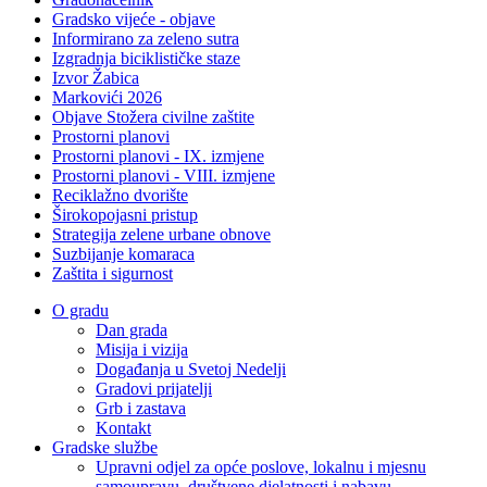
Gradsko vijeće - objave
Informirano za zeleno sutra
Izgradnja biciklističke staze
Izvor Žabica
Markovići 2026
Objave Stožera civilne zaštite
Prostorni planovi
Prostorni planovi - IX. izmjene
Prostorni planovi - VIII. izmjene
Reciklažno dvorište
Širokopojasni pristup
Strategija zelene urbane obnove
Suzbijanje komaraca
Zaštita i sigurnost
O gradu
Dan grada
Misija i vizija
Događanja u Svetoj Nedelji
Gradovi prijatelji
Grb i zastava
Kontakt
Gradske službe
Upravni odjel za opće poslove, lokalnu i mjesnu
samoupravu, društvene djelatnosti i nabavu