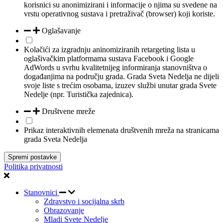
korisnici su anonimizirani i informacije o njima su svedene na
vrstu operativnog sustava i pretraživač (browser) koji koriste.
Oglašavanje
Kolačići za izgradnju aninomiziranih retargeting lista u
oglašivačkim platformama sustava Facebook i Google
AdWords u svrhu kvalitetnijeg informiranja stanovništva o
događanjima na području grada. Grada Sveta Nedelja ne dijeli
svoje liste s trećim osobama, izuzev službi unutar grada Svete
Nedelje (npr. Turistička zajednica).
Društvene mreže
Prikaz interaktivnih elemenata društvenih mreža na stranicama
grada Sveta Nedelja
Spremi postavke
Politika privatnosti
Stanovnici
Zdravstvo i socijalna skrb
Obrazovanje
Mladi Svete Nedelje