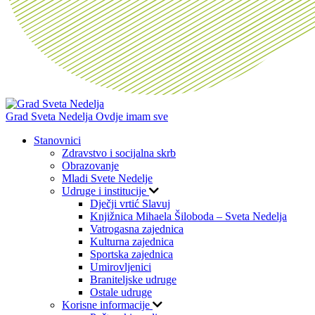
Grad Sveta Nedelja
Ovdje imam sve
Stanovnici
Zdravstvo i socijalna skrb
Obrazovanje
Mladi Svete Nedelje
Udruge i institucije
Dječji vrtić Slavuj
Knjižnica Mihaela Šiloboda – Sveta Nedelja
Vatrogasna zajednica
Kulturna zajednica
Sportska zajednica
Umirovljenici
Braniteljske udruge
Ostale udruge
Korisne informacije