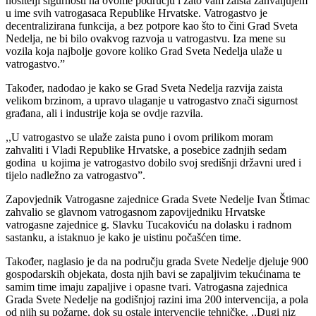
nositelji sigurnosti na ovome području i zato vam zaista zahvaljujem
u ime svih vatrogasaca Republike Hrvatske. Vatrogastvo je
decentralizirana funkcija, a bez potpore kao što to čini Grad Sveta
Nedelja, ne bi bilo ovakvog razvoja u vatrogastvu. Iza mene su
vozila koja najbolje govore koliko Grad Sveta Nedelja ulaže u
vatrogastvo.”
Također, nadodao je kako se Grad Sveta Nedelja razvija zaista
velikom brzinom, a upravo ulaganje u vatrogastvo znači sigurnost
građana, ali i industrije koja se ovdje razvila.
,,U vatrogastvo se ulaže zaista puno i ovom prilikom moram
zahvaliti i Vladi Republike Hrvatske, a posebice zadnjih sedam
godina u kojima je vatrogastvo dobilo svoj središnji državni ured i
tijelo nadležno za vatrogastvo”.
Zapovjednik Vatrogasne zajednice Grada Svete Nedelje Ivan Štimac
zahvalio se glavnom vatrogasnom zapovijedniku Hrvatske
vatrogasne zajednice g. Slavku Tucakoviću na dolasku i radnom
sastanku, a istaknuo je kako je uistinu počašćen time.
Također, naglasio je da na području grada Svete Nedelje djeluje 900
gospodarskih objekata, dosta njih bavi se zapaljivim tekućinama te
samim time imaju zapaljive i opasne tvari. Vatrogasna zajednica
Grada Svete Nedelje na godišnjoj razini ima 200 intervencija, a pola
od njih su požarne, dok su ostale intervencije tehničke. ,,Dugi niz