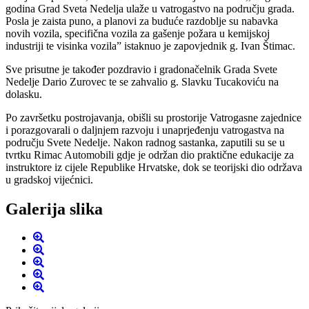
godina Grad Sveta Nedelja ulaže u vatrogastvo na području grada.
Posla je zaista puno, a planovi za buduće razdoblje su nabavka
novih vozila, specifična vozila za gašenje požara u kemijskoj
industriji te visinka vozila” istaknuo je zapovjednik g. Ivan Štimac.
Sve prisutne je također pozdravio i gradonačelnik Grada Svete
Nedelje Dario Zurovec te se zahvalio g. Slavku Tucakoviću na
dolasku.
Po završetku postrojavanja, obišli su prostorije Vatrogasne zajednice
i porazgovarali o daljnjem razvoju i unaprjeđenju vatrogastva na
području Svete Nedelje. Nakon radnog sastanka, zaputili su se u
tvrtku Rimac Automobili gdje je održan dio praktične edukacije za
instruktore iz cijele Republike Hrvatske, dok se teorijski dio održava
u gradskoj vijećnici.
Galerija slika