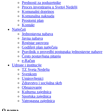
Prednosti za poduzetnike
Proces investiranja u Svetoj Nedelji
Komunalni doprinos
Komunalna naknada
Prostorni plan
Kontakt
Natječaji
Jednostavna nabava
Javna nabava
Registar ugovora
Godišnji plan natječaja
Pravilnik o provedbi postupaka jednostavne nabave
Često postavljana pitanja
e-Račun
Udruge i institucije
TZ Sveta Nedelja
Svenkom
Umirovljenici
Zdravstvo i socijalna skrb
Obrazovanje
Kulturna zajednica
Sportska zajednica
Vatrogasna zajednica
O nama