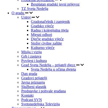
Besplatan gradski javni prijevoz
TZ Sveta Nedelja
O gradu
Ustroj
Gradonačelnik i zamjenik
Gradsko vijeće
Radna i kolegijalna tijela
Mjesni odbori
Dječje gradsko vijeće
Stožer civilne zaštite
Kulturno vijeće
Misija i vizija
Grb i zastava
Povijest i kultura
Grad Sveta Nedelja – prijatelj djece
Sveta Nedelja u očima djeteta
Dan grada
Gradovi prijatelji
Javna priznanja
Službeni glasnik
Predstavke i pohvale građana
Kontakt
Podcast SVN
Svetonedeljska Televizija