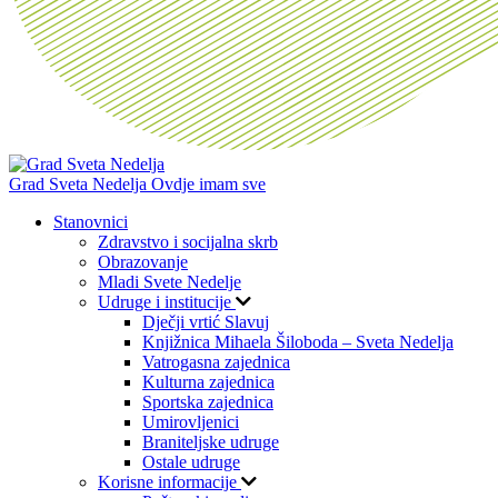
Grad Sveta Nedelja
Ovdje imam sve
Stanovnici
Zdravstvo i socijalna skrb
Obrazovanje
Mladi Svete Nedelje
Udruge i institucije
Dječji vrtić Slavuj
Knjižnica Mihaela Šiloboda – Sveta Nedelja
Vatrogasna zajednica
Kulturna zajednica
Sportska zajednica
Umirovljenici
Braniteljske udruge
Ostale udruge
Korisne informacije