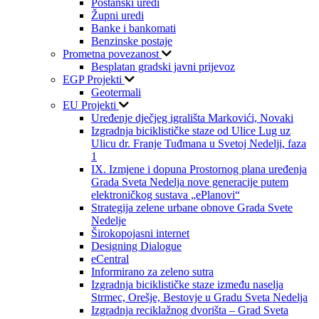
Poštanski uredi
Župni uredi
Banke i bankomati
Benzinske postaje
Prometna povezanost
Besplatan gradski javni prijevoz
EGP Projekti
Geotermali
EU Projekti
Uređenje dječjeg igrališta Markovići, Novaki
Izgradnja biciklističke staze od Ulice Lug uz
Ulicu dr. Franje Tuđmana u Svetoj Nedelji, faza
1
IX. Izmjene i dopuna Prostornog plana uređenja
Grada Sveta Nedelja nove generacije putem
elektroničkog sustava „ePlanovi“
Strategija zelene urbane obnove Grada Svete
Nedelje
Širokopojasni internet
Designing Dialogue
eCentral
Informirano za zeleno sutra
Izgradnja biciklističke staze između naselja
Strmec, Orešje, Bestovje u Gradu Sveta Nedelja
Izgradnja reciklažnog dvorišta – Grad Sveta