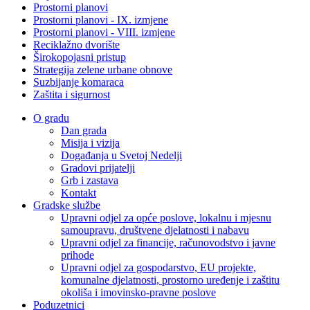
Prostorni planovi
Prostorni planovi - IX. izmjene
Prostorni planovi - VIII. izmjene
Reciklažno dvorište
Širokopojasni pristup
Strategija zelene urbane obnove
Suzbijanje komaraca
Zaštita i sigurnost
O gradu
Dan grada
Misija i vizija
Događanja u Svetoj Nedelji
Gradovi prijatelji
Grb i zastava
Kontakt
Gradske službe
Upravni odjel za opće poslove, lokalnu i mjesnu
samoupravu, društvene djelatnosti i nabavu
Upravni odjel za financije, računovodstvo i javne
prihode
Upravni odjel za gospodarstvo, EU projekte,
komunalne djelatnosti, prostorno uređenje i zaštitu
okoliša i imovinsko-pravne poslove
Poduzetnici