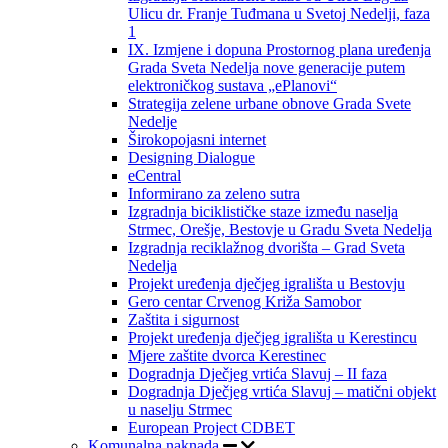
Ulicu dr. Franje Tuđmana u Svetoj Nedelji, faza
1
IX. Izmjene i dopuna Prostornog plana uređenja
Grada Sveta Nedelja nove generacije putem
elektroničkog sustava „ePlanovi“
Strategija zelene urbane obnove Grada Svete
Nedelje
Širokopojasni internet
Designing Dialogue
eCentral
Informirano za zeleno sutra
Izgradnja biciklističke staze između naselja
Strmec, Orešje, Bestovje u Gradu Sveta Nedelja
Izgradnja reciklažnog dvorišta – Grad Sveta
Nedelja
Projekt uređenja dječjeg igrališta u Bestovju
Gero centar Crvenog Križa Samobor
Zaštita i sigurnost
Projekt uređenja dječjeg igrališta u Kerestincu
Mjere zaštite dvorca Kerestinec
Dogradnja Dječjeg vrtića Slavuj – II faza
Dogradnja Dječjeg vrtića Slavuj – matični objekt
u naselju Strmec
European Project CDBET
Komunalna naknada