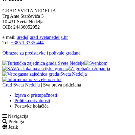
GRAD SVETA NEDELJA
Trg Ante Starčevića 5
10 431 Sveta Nedelja
OIB: 24436052952
e-mail:
ured@grad-svetanedelja.hr
Tel:
+385 1 3335 444
Obrazac za predstavke i pohvale građana
Grad Sveta Nedelja
| Sva prava pridržana
Izjava o pristupačnosti
Politika privatnosti
Postavke kolačića
Navigacija
Pretraga
Jezik