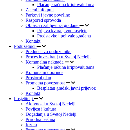
Plaćanje računa kriptovalutama
Zeleni info pult
Parkovi i javne površine
Raspored sprovoda
Obrasci i zahtjevi za građane
Prijava kvara javne rasvjete
Predstavke i pohvale građana
Kontakt
Poduzetnici
Prednosti za poduzetnike
Proces investiranja u Svetoj Nedelji
Komunalna naknada
Plaćanje računa kriptovalutama
Komunalni doprinos
Prostorni plan
Prometna povezanost
Besplatan gradski javni prijevoz
Kontakt
Posjetitelji
Aktivnosti u Svetoj Nedelji
Povijest i kultura
Događanja u Svetoj Nedelji
Prirodna baština
Jezera
Prometna povezanost