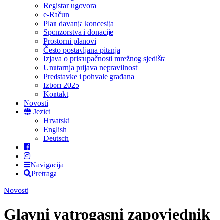
Registar ugovora
e-Račun
Plan davanja koncesija
Sponzorstva i donacije
Prostorni planovi
Često postavljana pitanja
Izjava o pristupačnosti mrežnog sjedišta
Unutarnja prijava nepravilnosti
Predstavke i pohvale građana
Izbori 2025
Kontakt
Novosti
Jezici
Hrvatski
English
Deutsch
Navigacija
Pretraga
Novosti
Glavni vatrogasni zapovjednik