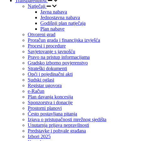
Transparentnost
Natječaji
Javna nabava
Jednostavna nabava
Godišnji plan natječaja
Plan nabave
Otvoreni grad
Proračun grada i financijska izvješća
Procesi i procedure
Savjetovanje s javnošću
Pravo na pristup informacijama
Gradsko izborno povjerenstvo
Strateški dokumenti
Opći i pojedinačni akti
Sudski oglasi
Registar ugovora
e-Račun
Plan davanja koncesija
Sponzorstva i donacije
Prostorni planovi
Često postavljana pitanja
Izjava o pristupačnosti mrežnog sjedišta
Unutarnja prijava nepravilnosti
Predstavke i pohvale građana
Izbori 2025