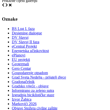
Prikažite cijelu galeriju
Oznake
BS Lug I. faza
Designing dialogue
DV Slavuj
DV Slavuj II faza
eCentral Projekt
Energetska učinkovitost
ePlanovi
EU projekti
Geotermali
Gero Centar
Gospodarenje otpadom
Grad Sveta Nedelja - prijatelj djece
Gradonačelnik
Gradsko vijeće - objave
Informirano za zeleno sutra
Izgradnja biciklističke staze
Izvor Žabica
Markovići 2026
Objave Stožera civilne zaštite