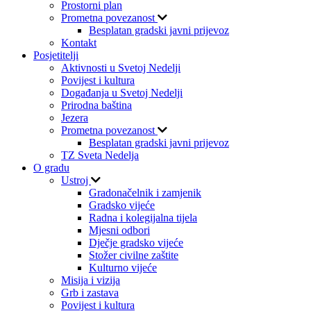
Prostorni plan
Prometna povezanost
Besplatan gradski javni prijevoz
Kontakt
Posjetitelji
Aktivnosti u Svetoj Nedelji
Povijest i kultura
Događanja u Svetoj Nedelji
Prirodna baština
Jezera
Prometna povezanost
Besplatan gradski javni prijevoz
TZ Sveta Nedelja
O gradu
Ustroj
Gradonačelnik i zamjenik
Gradsko vijeće
Radna i kolegijalna tijela
Mjesni odbori
Dječje gradsko vijeće
Stožer civilne zaštite
Kulturno vijeće
Misija i vizija
Grb i zastava
Povijest i kultura