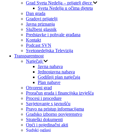
Grad Sveta Nedelja – prijatelj djece
Sveta Nedelja u očima djeteta
Dan grada
Gradovi prijatelji
Javna priznanja
Službeni glasnik
Predstavke i pohvale građana
Kontakt
Podcast SVN
Svetonedeljska Televizija
Transparentnost
Natječaji
Javna nabava
Jednostavna nabava
Godišnji plan natječaja
Plan nabave
Otvoreni grad
Proračun grada i financijska izvješća
Procesi i procedure
Savjetovanje s javnošću
Pravo na pristup informacijama
Gradsko izborno povjerenstvo
Strateški dokumenti
Opći i pojedinačni akti
Sudski oglasi