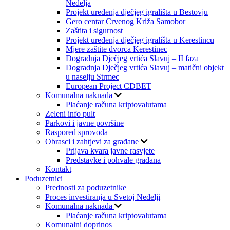
Nedelja
Projekt uređenja dječjeg igrališta u Bestovju
Gero centar Crvenog Križa Samobor
Zaštita i sigurnost
Projekt uređenja dječjeg igrališta u Kerestincu
Mjere zaštite dvorca Kerestinec
Dogradnja Dječjeg vrtića Slavuj – II faza
Dogradnja Dječjeg vrtića Slavuj – matični objekt
u naselju Strmec
European Project CDBET
Komunalna naknada
Plaćanje računa kriptovalutama
Zeleni info pult
Parkovi i javne površine
Raspored sprovoda
Obrasci i zahtjevi za građane
Prijava kvara javne rasvjete
Predstavke i pohvale građana
Kontakt
Poduzetnici
Prednosti za poduzetnike
Proces investiranja u Svetoj Nedelji
Komunalna naknada
Plaćanje računa kriptovalutama
Komunalni doprinos