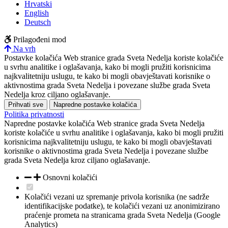
Hrvatski
English
Deutsch
Prilagođeni mod
Na vrh
Postavke kolačića
Web stranice grada Sveta Nedelja koriste kolačiće
u svrhu analitike i oglašavanja, kako bi mogli pružiti korisnicima
najkvalitetniju uslugu, te kako bi mogli obavještavati korisnike o
aktivnostima grada Sveta Nedelja i povezane službe grada Sveta
Nedelja kroz ciljano oglašavanje.
Prihvati sve
Napredne postavke kolačića
Politika privatnosti
Napredne postavke kolačića
Web stranice grada Sveta Nedelja
koriste kolačiće u svrhu analitike i oglašavanja, kako bi mogli pružiti
korisnicima najkvalitetniju uslugu, te kako bi mogli obavještavati
korisnike o aktivnostima grada Sveta Nedelja i povezane službe
grada Sveta Nedelja kroz ciljano oglašavanje.
Osnovni kolačići
Kolačići vezani uz spremanje privola korisnika (ne sadrže
identifikacijske podatke), te kolačići vezani uz anonimizirano
praćenje prometa na stranicama grada Sveta Nedelja (Google
Analytics)