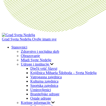
Grad Sveta Nedelja
Ovdje imam sve
Stanovnici
Zdravstvo i socijalna skrb
Obrazovanje
Mladi Svete Nedelje
Udruge i institucije
Dječji vrtić Slavuj
Knjižnica Mihaela Šiloboda – Sveta Nedelja
Vatrogasna zajednica
Kulturna zajednica
Sportska zajednica
Umirovljenici
Braniteljske udruge
Ostale udruge
Korisne informacije