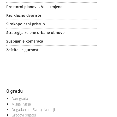
Prostorni planovi - VIII. izmjene
Reciklažno dvorište
Širokopojasni pristup
Strategija zelene urbane obnove
Suzbijanje komaraca
Zaštita i sigurnost
O gradu
Dan grada
Misija i vizija
Događanja u Svetoj Nedelji
Gradovi prijatelji