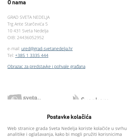
O nama
GRAD SVETA NEDELJA
Trg Ante Starčevića 5
10 431 Sveta Nedelja
OIB: 24436052952
e-mail:
ured@grad-svetanedelja.hr
Tel:
+385 1 3335 444
Obrazac za predstavke i pohvale građana
Postavke kolačića
Web stranice grada Sveta Nedelja koriste kolačiće u svrhu
analitike i oglašavanja, kako bi mogli pružiti korisnicima