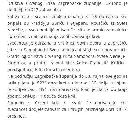
Društva Crvenog križa Zagrebačke županije. Ukupno je
dodijeljeno 217 zahvalnica.
Zahvalnice i srebrni znak priznanja za 75 darivanja krvi
pripale su Freddyju Buriću i Stjepanu Kovačiću iz Svete
Nedelje, a svetonedeljčan Ivan Draclin je primio zahvalnicu
i brončani znak priznanja za 50 darivanja krvi.
Svečanost je održana u Vršilnici Novih dvora u Zaprešiću
gdje su Samoborci i Svetonedeljčani stigli su u organizaciji
Gradskog društva Crvenog križa Samobora, Svete Nedelje i
Stupnika, u pratnji ravnateljice Anice Francetić Kufrin i
predsjednika Edija Kirschenheutera.
Na području Zagrebačke županije do 30. rujna ove godine
prikupljeno je 9236 doza krvi u ukupno 136 akcija u kojima
je sudjelovao i 351 novi darivatelj. Plan je da se do kraja
godine prikupi 11 tisuća doza krvi.
Samoborski Crveni križ za svoje će darivatelje krvi
svečanost dodjele zahvalnica i drugih priznanja upriličiti 7.
prosinca.