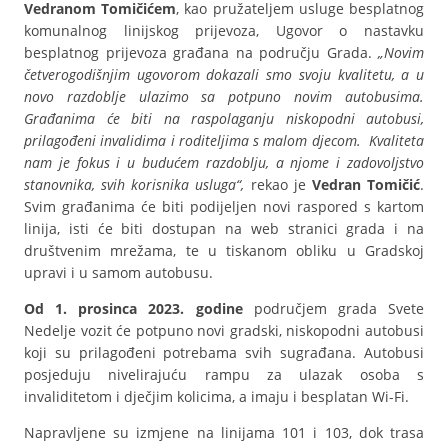
Vedranom Tomičićem
, kao pružateljem usluge besplatnog
komunalnog linijskog prijevoza, Ugovor o nastavku
besplatnog prijevoza građana na području Grada.
„Novim
četverogodišnjim ugovorom dokazali smo svoju kvalitetu, a u
novo razdoblje ulazimo sa potpuno novim autobusima.
Građanima će biti na raspolaganju niskopodni autobusi,
prilagođeni invalidima i roditeljima s malom djecom. Kvaliteta
nam je fokus i u budućem razdoblju, a njome i zadovoljstvo
stanovnika, svih korisnika usluga“,
rekao je
Vedran Tomičić
.
Svim građanima će biti podijeljen novi raspored s kartom
linija, isti će biti dostupan na web stranici grada i na
društvenim mrežama, te u tiskanom obliku u Gradskoj
upravi i u samom autobusu.
Od 1. prosinca 2023. godine
područjem grada Svete
Nedelje vozit će potpuno novi gradski, niskopodni autobusi
koji su prilagođeni potrebama svih sugrađana. Autobusi
posjeduju nivelirajuću rampu za ulazak osoba s
invaliditetom i dječjim kolicima, a imaju i besplatan Wi-Fi.
Napravljene su izmjene na linijama 101 i 103, dok trasa