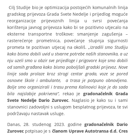
Cilj Studije bio je optimizacija postojećih komunalnih linija
gradskog prijevoza Grada Svete Nedelje i prijedlog moguće
reorganizacije prijevoznih linija u svrsi povećanja
korištenja javnog prijevoza kako bi se pozitivno utjecalo na
eksterne transportne troškove: smanjenje zagušenja –
rasterećenje prometnica, povećanje stupnja sigurnosti
prometa te pozitivan utjecaj na okoliš.
„Izradili smo Studiju
kako bismo dobili uvid u stvarne potrebe naših stanovnika, a uz
nju uzeli smo u obzir sve prijedloge i prigovore koje smo dobili
od samih građana kako bismo poboljšali gradski prijevoz. Nove
linije sada prolaze kroz strogi centar grada, voze se pored
osnovne škole i ambulante, a trasa je potpuno obnovljena.
Bolje smo organizirali i trasu prema Kalinovici koje je do sada
bila najslabije pokrivena“,
rekao je
gradonačelnik Grada
Svete Nedelje Dario Zurovec
. Naglasio je kako su i sami
stanovnici zadovoljni s uslugom besplatnog prijevoza, te svi
podržavaju nastavak usluge.
Danas, 28. studenog 2023. godine
gradonačelnik Dario
Zurovec
potpisao je s
članom Uprave Autotransa d.d. Cres