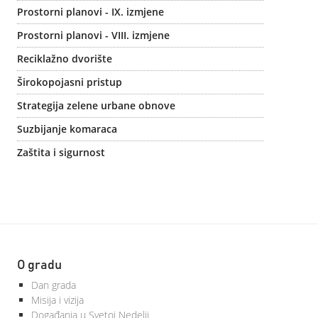
Prostorni planovi - IX. izmjene
Prostorni planovi - VIII. izmjene
Reciklažno dvorište
Širokopojasni pristup
Strategija zelene urbane obnove
Suzbijanje komaraca
Zaštita i sigurnost
O gradu
Dan grada
Misija i vizija
Događanja u Svetoj Nedelji