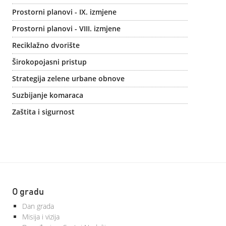
Prostorni planovi - IX. izmjene
Prostorni planovi - VIII. izmjene
Reciklažno dvorište
Širokopojasni pristup
Strategija zelene urbane obnove
Suzbijanje komaraca
Zaštita i sigurnost
O gradu
Dan grada
Misija i vizija