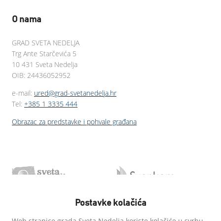
O nama
GRAD SVETA NEDELJA
Trg Ante Starčevića 5
10 431 Sveta Nedelja
OIB: 24436052952
e-mail:
ured@grad-svetanedelja.hr
Tel:
+385 1 3335 444
Obrazac za predstavke i pohvale građana
Postavke kolačića
Web stranice grada Sveta Nedelja koriste kolačiće u svrhu