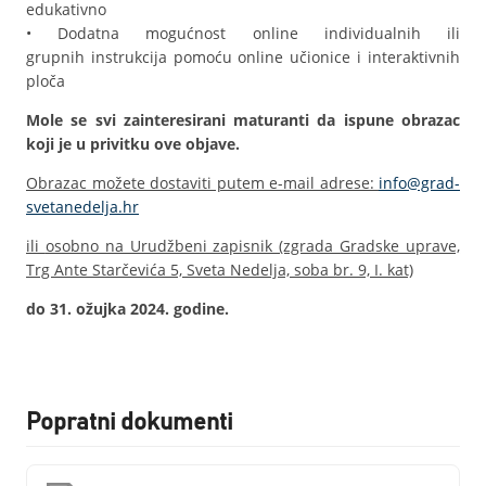
edukativno
• Dodatna mogućnost online individualnih ili
grupnih instrukcija pomoću online učionice i interaktivnih
ploča
Mole se svi zainteresirani maturanti da ispune obrazac
koji je u privitku ove objave.
Obrazac možete dostaviti putem e-mail adrese:
info@grad-
svetanedelja.hr
ili
osobno na Urudžbeni zapisnik (zgrada Gradske uprave,
Trg Ante Starčevića 5, Sveta Nedelja, soba br. 9, I. kat)
do 31. ožujka 2024. godine.
Popratni dokumenti