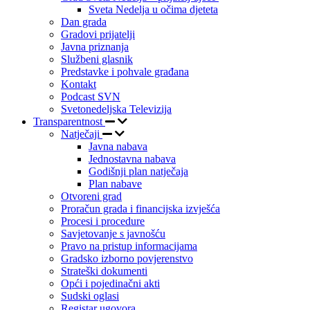
Sveta Nedelja u očima djeteta
Dan grada
Gradovi prijatelji
Javna priznanja
Službeni glasnik
Predstavke i pohvale građana
Kontakt
Podcast SVN
Svetonedeljska Televizija
Transparentnost
Natječaji
Javna nabava
Jednostavna nabava
Godišnji plan natječaja
Plan nabave
Otvoreni grad
Proračun grada i financijska izvješća
Procesi i procedure
Savjetovanje s javnošću
Pravo na pristup informacijama
Gradsko izborno povjerenstvo
Strateški dokumenti
Opći i pojedinačni akti
Sudski oglasi
Registar ugovora