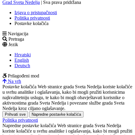
Grad Sveta Nedelja
| Sva prava pridržana
Izjava o pristupačnosti
Politika privatnosti
Postavke kolačića
Navigacija
Pretraga
Jezik
Hrvatski
English
Deutsch
Prilagođeni mod
Na vrh
Postavke kolačića
Web stranice grada Sveta Nedelja koriste kolačiće
u svrhu analitike i oglašavanja, kako bi mogli pružiti korisnicima
najkvalitetniju uslugu, te kako bi mogli obavještavati korisnike o
aktivnostima grada Sveta Nedelja i povezane službe grada Sveta
Nedelja kroz ciljano oglašavanje.
Prihvati sve
Napredne postavke kolačića
Politika privatnosti
Napredne postavke kolačića
Web stranice grada Sveta Nedelja
koriste kolačiće u svrhu analitike i oglašavanja, kako bi mogli pružiti