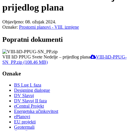
prijedlog plana
Objavljeno: 08. ožujak 2024.
Oznake:
Prostorni planovi - VIII. izmjene
Popratni dokumenti
VIII IiD PPUG Svete Nedelje – prijedlog plana
VIII-IiD-PPUG-
SN_PP.zip (108.46 MB)
Oznake
BS Lug I. faza
Designing dialogue
DV Slavuj
DV Slavuj II faza
eCentral Projekt
Energetska učinkovitost
ePlanovi
EU projekti
Geotermali