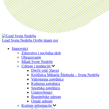
Grad Sveta Nedelja
Ovdje imam sve
Stanovnici
Zdravstvo i socijalna skrb
Obrazovanje
Mladi Svete Nedelje
Udruge i institucije
Dječji vrtić Slavuj
Knjižnica Mihaela Šiloboda – Sveta Nedelja
Vatrogasna zajednica
Kulturna zajednica
Sportska zajednica
Umirovljenici
Braniteljske udruge
Ostale udruge
Korisne informacije