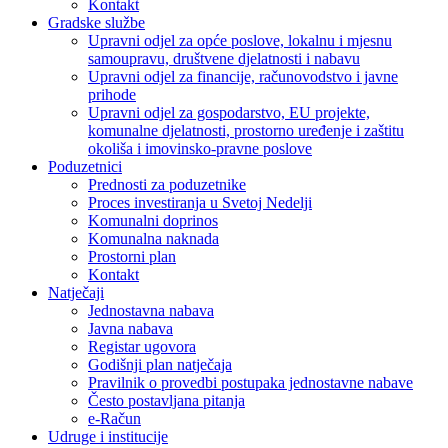
Kontakt
Gradske službe
Upravni odjel za opće poslove, lokalnu i mjesnu
samoupravu, društvene djelatnosti i nabavu
Upravni odjel za financije, računovodstvo i javne
prihode
Upravni odjel za gospodarstvo, EU projekte,
komunalne djelatnosti, prostorno uređenje i zaštitu
okoliša i imovinsko-pravne poslove
Poduzetnici
Prednosti za poduzetnike
Proces investiranja u Svetoj Nedelji
Komunalni doprinos
Komunalna naknada
Prostorni plan
Kontakt
Natječaji
Jednostavna nabava
Javna nabava
Registar ugovora
Godišnji plan natječaja
Pravilnik o provedbi postupaka jednostavne nabave
Često postavljana pitanja
e-Račun
Udruge i institucije