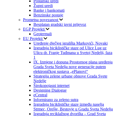
Poštanski uredi
Župni uredi
Banke i bankomati
Benzinske postaje
Prometna povezanost
Besplatan gradski javni prijevoz
EGP Projekti
Geotermali
EU Projekti
Uređenje dječjeg igrališta Markovići, Novaki
Izgradnja biciklističke staze od Ulice Lug uz
Ulicu dr. Franje Tuđmana u Svetoj Nedelji, faza
1
IX. Izmjene i dopuna Prostornog plana uređenja
Grada Sveta Nedelja nove generacije putem
elektroničkog sustava „ePlanovi“
Strategija zelene urbane obnove Grada Svete
Nedelje
Širokopojasni internet
Designing Dialogue
eCentral
Informirano za zeleno sutra
Izgradnja biciklističke staze između naselja
Strmec, Orešje, Bestovje u Gradu Sveta Nedelja
Izgradnja reciklažnog dvorišta – Grad Sveta