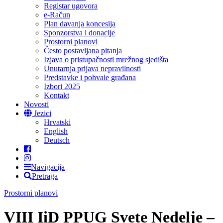
Registar ugovora
e-Račun
Plan davanja koncesija
Sponzorstva i donacije
Prostorni planovi
Često postavljana pitanja
Izjava o pristupačnosti mrežnog sjedišta
Unutarnja prijava nepravilnosti
Predstavke i pohvale građana
Izbori 2025
Kontakt
Novosti
Jezici
Hrvatski
English
Deutsch
Navigacija
Pretraga
Prostorni planovi
VIII IiD PPUG Svete Nedelje –