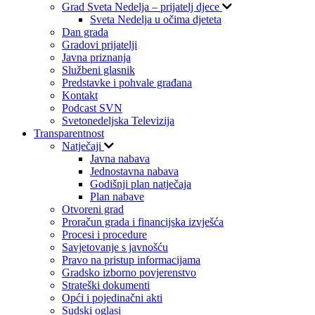
Grad Sveta Nedelja – prijatelj djece
Sveta Nedelja u očima djeteta
Dan grada
Gradovi prijatelji
Javna priznanja
Službeni glasnik
Predstavke i pohvale građana
Kontakt
Podcast SVN
Svetonedeljska Televizija
Transparentnost
Natječaji
Javna nabava
Jednostavna nabava
Godišnji plan natječaja
Plan nabave
Otvoreni grad
Proračun grada i financijska izvješća
Procesi i procedure
Savjetovanje s javnošću
Pravo na pristup informacijama
Gradsko izborno povjerenstvo
Strateški dokumenti
Opći i pojedinačni akti
Sudski oglasi