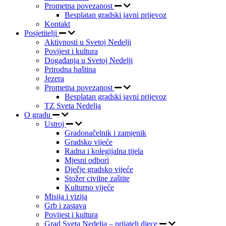
Prometna povezanost
Besplatan gradski javni prijevoz
Kontakt
Posjetitelji
Aktivnosti u Svetoj Nedelji
Povijest i kultura
Događanja u Svetoj Nedelji
Prirodna baština
Jezera
Prometna povezanost
Besplatan gradski javni prijevoz
TZ Sveta Nedelja
O gradu
Ustroj
Gradonačelnik i zamjenik
Gradsko vijeće
Radna i kolegijalna tijela
Mjesni odbori
Dječje gradsko vijeće
Stožer civilne zaštite
Kulturno vijeće
Misija i vizija
Grb i zastava
Povijest i kultura
Grad Sveta Nedelja – prijatelj djece