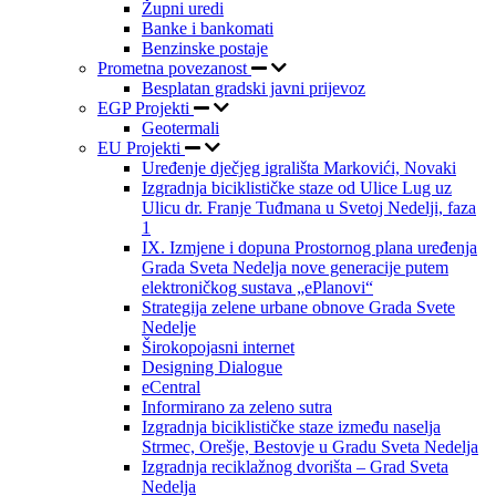
Župni uredi
Banke i bankomati
Benzinske postaje
Prometna povezanost
Besplatan gradski javni prijevoz
EGP Projekti
Geotermali
EU Projekti
Uređenje dječjeg igrališta Markovići, Novaki
Izgradnja biciklističke staze od Ulice Lug uz
Ulicu dr. Franje Tuđmana u Svetoj Nedelji, faza
1
IX. Izmjene i dopuna Prostornog plana uređenja
Grada Sveta Nedelja nove generacije putem
elektroničkog sustava „ePlanovi“
Strategija zelene urbane obnove Grada Svete
Nedelje
Širokopojasni internet
Designing Dialogue
eCentral
Informirano za zeleno sutra
Izgradnja biciklističke staze između naselja
Strmec, Orešje, Bestovje u Gradu Sveta Nedelja
Izgradnja reciklažnog dvorišta – Grad Sveta
Nedelja