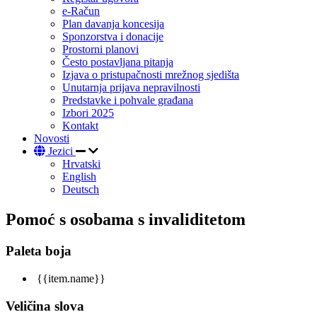
e-Račun
Plan davanja koncesija
Sponzorstva i donacije
Prostorni planovi
Često postavljana pitanja
Izjava o pristupačnosti mrežnog sjedišta
Unutarnja prijava nepravilnosti
Predstavke i pohvale građana
Izbori 2025
Kontakt
Novosti
Jezici
Hrvatski
English
Deutsch
Pomoć s osobama s invaliditetom
Paleta boja
{{item.name}}
Veličina slova