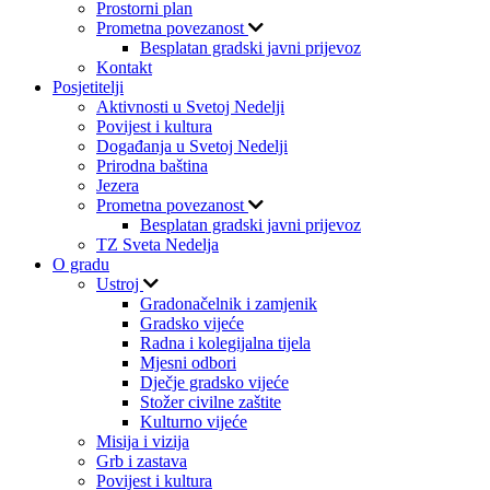
Prostorni plan
Prometna povezanost
Besplatan gradski javni prijevoz
Kontakt
Posjetitelji
Aktivnosti u Svetoj Nedelji
Povijest i kultura
Događanja u Svetoj Nedelji
Prirodna baština
Jezera
Prometna povezanost
Besplatan gradski javni prijevoz
TZ Sveta Nedelja
O gradu
Ustroj
Gradonačelnik i zamjenik
Gradsko vijeće
Radna i kolegijalna tijela
Mjesni odbori
Dječje gradsko vijeće
Stožer civilne zaštite
Kulturno vijeće
Misija i vizija
Grb i zastava
Povijest i kultura