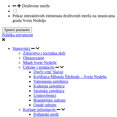
Društvene mreže
Prikaz interaktivnih elemenata društvenih mreža na stranicama
grada Sveta Nedelja
Spremi postavke
Politika privatnosti
Stanovnici
Zdravstvo i socijalna skrb
Obrazovanje
Mladi Svete Nedelje
Udruge i institucije
Dječji vrtić Slavuj
Knjižnica Mihaela Šiloboda – Sveta Nedelja
Vatrogasna zajednica
Kulturna zajednica
Sportska zajednica
Umirovljenici
Braniteljske udruge
Ostale udruge
Korisne informacije
Poštanski uredi