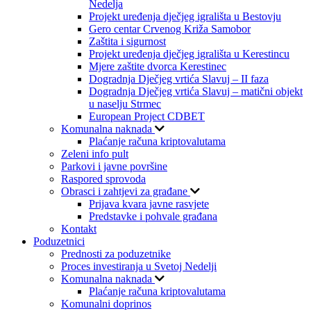
Nedelja
Projekt uređenja dječjeg igrališta u Bestovju
Gero centar Crvenog Križa Samobor
Zaštita i sigurnost
Projekt uređenja dječjeg igrališta u Kerestincu
Mjere zaštite dvorca Kerestinec
Dogradnja Dječjeg vrtića Slavuj – II faza
Dogradnja Dječjeg vrtića Slavuj – matični objekt
u naselju Strmec
European Project CDBET
Komunalna naknada
Plaćanje računa kriptovalutama
Zeleni info pult
Parkovi i javne površine
Raspored sprovoda
Obrasci i zahtjevi za građane
Prijava kvara javne rasvjete
Predstavke i pohvale građana
Kontakt
Poduzetnici
Prednosti za poduzetnike
Proces investiranja u Svetoj Nedelji
Komunalna naknada
Plaćanje računa kriptovalutama
Komunalni doprinos