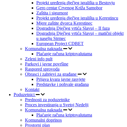
Projekt uređenja dječjeg igrališta u Bestovju
Gero centar Crvenog Križa Samobor
Zaštita i sigurnost
Projekt uređenja dječjeg igrališta u Kerestincu
Mjere zaštite dvorca Kerestinec
Dogradnja Dječjeg vrtića Slavuj – II faza
Dogradnja Dječjeg vrtića Slavuj – matični objekt
u naselju Strmec
European Project CDBET
Komunalna naknada
Plaćanje računa kriptovalutama
Zeleni info pult
Parkovi i javne površine
Raspored sprovoda
Obrasci i zahtjevi za građane
Prijava kvara javne rasvjete
Predstavke i pohvale građana
Kontakt
Poduzetnici
Prednosti za poduzetnike
Proces investiranja u Svetoj Nedelji
Komunalna naknada
Plaćanje računa kriptovalutama
Komunalni doprinos
Prostorni plan