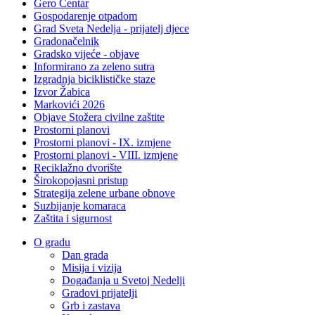
Gero Centar
Gospodarenje otpadom
Grad Sveta Nedelja - prijatelj djece
Gradonačelnik
Gradsko vijeće - objave
Informirano za zeleno sutra
Izgradnja biciklističke staze
Izvor Žabica
Markovići 2026
Objave Stožera civilne zaštite
Prostorni planovi
Prostorni planovi - IX. izmjene
Prostorni planovi - VIII. izmjene
Reciklažno dvorište
Širokopojasni pristup
Strategija zelene urbane obnove
Suzbijanje komaraca
Zaštita i sigurnost
O gradu
Dan grada
Misija i vizija
Događanja u Svetoj Nedelji
Gradovi prijatelji
Grb i zastava