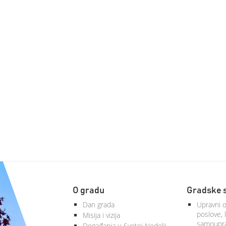
O gradu
Gradske 
Dan grada
Upravni o
poslove, 
Misija i vizija
samoupra
Događanja u Svetoj Nedelji