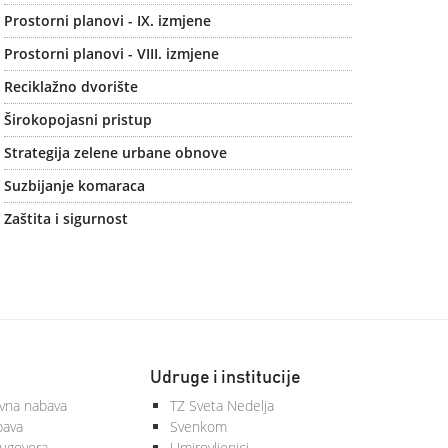
Prostorni planovi - IX. izmjene
Prostorni planovi - VIII. izmjene
Reciklažno dvorište
Širokopojasni pristup
Strategija zelene urbane obnove
Suzbijanje komaraca
Zaštita i sigurnost
Udruge i institucije
vna nabava
TZ Sveta Nedelja
bava
Svenkom
 ugovora
Umirovljenici