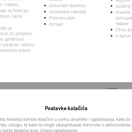
ti i nabavu
Komunalni doprinos
Godišnji 
jel za financije,
Komunalna naknada
Pravilnik
stvo i javne
Prostorni plan
postupa
nabave
Kontakt
djel za
Često po
tvo, EU projekte,
e-Račun
 djelatnosti,
 uređenje i zaštitu
 imovinsko-pravne
Postavke kolačića
a Nedelja koriste kolačiće u svrhu analitike i oglašavanja, kako bi 
niju uslugu, te kako bi mogli obavještavati korisnike o aktivnostima
anedelja.hr
Sveta Nedelja kroz ciljano oglašavanje.