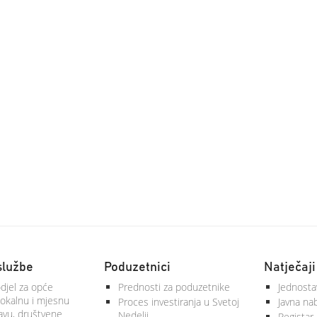
službe
Poduzetnici
Natječaji
djel za opće
Prednosti za poduzetnike
Jednosta
lokalnu i mjesnu
Proces investiranja u Svetoj
Javna na
vu, društvene
Nedelji
Registar