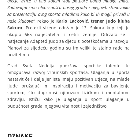
dječje vrtiće, u bilo kojem vidu potpore nama mnogo znači.
Zadovoljni smo otvorenošću našeg grada i njegovih stanovnika
za prezentaciju ovog sporta mladima kako bi ih mogli privući u
naše klubove“
, rekao je
Karlo Lacković, trener Judo kluba
Sakura
. Protekli vikend održan je 13. Sakura kup koji je
okupio 665 natjecatelja iz četiri zemlje. Održalo se i
natjecanje Adapted Judo za djecu s poteškoćama u razvoju.
Planovi za sljedeću godinu su im veliki te stalno rade na
novitetima.
Grad Sveta Nedelja podržava sportske talente te
omogućava razvoj vrhunskih sportaša. Ulaganja u sporta
nastavit će i dalje jer ista imaju pozitivan utjecaj na mlade
ljude, pružajući im inspiraciju i motivaciju za bavljenje
sportom, što doprinosi njihovom fizičkom i mentalnom
zdravlju. Ističu kako je ulaganja u sport ulaganje u
budućnost grada, njegovu vitalnost i zajedništvo.