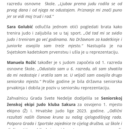
razredu osnovne škole.
„Ljubav prema judu rodila se od
prvog dana i od njega ne odustajem. Priznanje mi znači puno
jer se vidi moj trud i rad.“
Sara Golubić
odlučila jednom otići pogledati brata kako
trenira judo i zaljubila se u taj sport.
„Od tad mi se svidio
judo i treniram ga već godinama. Na Državnom za kadetkinje i
juniorke osvojila sam treće mjesto.“
Nastupila je na
Svjetskom kadetskom prvenstvu i ušla je u reprezentaciju.
Manuela Rožić
također je s judom započela od 1. razreda
osnovne škole.
„Odustala sam u 6. razredu, ali sam shvatila
da mi nedostaje i vratila sam se. U veljači sam osvojila drugo
seniorsko mjesto.“
Prošle godine je bila državna seniorska
prvakinja i dobila je poziv u seniorsku reprezentaciju.
Zahvalnicu Grada Svete Nedelje dodijelila se
Seniorskoj
ženskoj ekipi Judo kluba Sakura
za osvojeno 1. mjesto
ekipno (Ž) I. Hrvatske judo lige 2023. godine.
„Odlični
rezultati naših članova kruna su našeg cjelogodišnjeg rada.
Potpora Grada i Sportske zajednice te cijelog društva, uz škole i