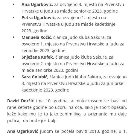
Ana Ugarković,
za osvojeno 3. mjesto na Prvenstvu
Hrvatske u judu za mlađe seniorke 2023. godine
Petra Ugarković,
za osvojeno 1. mjesto na
Prvenstvu Hrvatske u judu za mlađe kadetkinje
2023. godine
Manuela Rožić
, članica Judo kluba Sakura, za
osvojeno 1. mjesto na Prvenstvu Hrvatske u judu za
seniorke 2023. godine
Snježana Kufek,
članica Judo kluba Sakura, za
osvojeno 2. mjesto na Prvenstvu Hrvatske u judu za
mlađe seniorke 2023. godini
Sara Golubić,
članica Judo kluba Sakura, za osvojeno
3. mjesto na Prvenstvu Hrvatske u judu za juniorke i
kadetkinje 2023. godine
David Dorčić
ima 10. godina, a motocrossom se bavi od
rane četvrte godine po uzoru na oca. Iako je sport opasan,
kaže kako mu je to jako zanimljivo, a priznanje mu daje
poticaj da bude još bolji.
Ana Ugarković
judom se počela baviti 2013. godine, u 1.