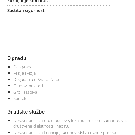
Suzbijanje komaraca
Zaštita i sigurnost
O gradu
Dan grada
Misija i vizija
Događanja u Svetoj Nedelji
Gradovi prijatelji
Grb i zastava
Kontakt
Gradske službe
Upravni odjel za opće poslove, lokalnu i mjesnu samoupravu,
društvene djelatnosti i nabavu
Upravni odjel za financije, računovodstvo i javne prihode