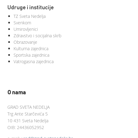
Udruge i institucije
TZ Sveta Nedelja
Svenkom
Umirovljenici
Zdravstvo i socijalna skrb
Obrazovanje
Kulturna zajednica
Sportska zajednica
Vatrogasna zajednica
O nama
GRAD SVETA NEDELJA
Trg Ante Starčevića 5
10 431 Sveta Nedelja
OIB: 24436052952