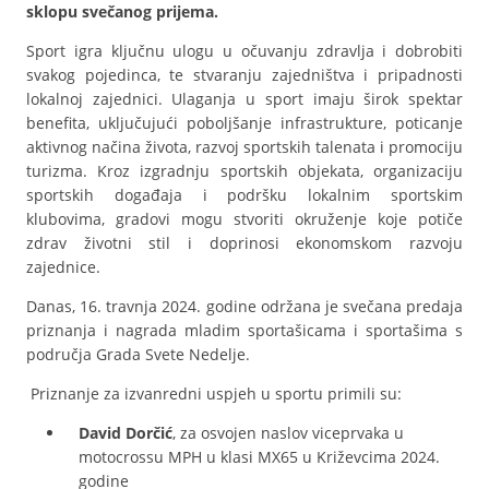
sklopu svečanog prijema.
Sport igra ključnu ulogu u očuvanju zdravlja i dobrobiti
svakog pojedinca, te stvaranju zajedništva i pripadnosti
lokalnoj zajednici. Ulaganja u sport imaju širok spektar
benefita, uključujući poboljšanje infrastrukture, poticanje
aktivnog načina života, razvoj sportskih talenata i promociju
turizma. Kroz izgradnju sportskih objekata, organizaciju
sportskih događaja i podršku lokalnim sportskim
klubovima, gradovi mogu stvoriti okruženje koje potiče
zdrav životni stil i doprinosi ekonomskom razvoju
zajednice.
Danas, 16. travnja 2024. godine održana je svečana predaja
priznanja i nagrada mladim sportašicama i sportašima s
područja Grada Svete Nedelje.
Priznanje za izvanredni uspjeh u sportu primili su:
David Dorčić
, za osvojen naslov viceprvaka u
motocrossu MPH u klasi MX65 u Križevcima 2024.
godine