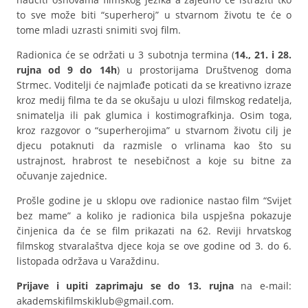
to sve može biti “superheroj” u stvarnom životu te će o
tome mladi uzrasti snimiti svoj film.
Radionica će se održati u 3 subotnja termina (
14., 21. i 28.
rujna od 9 do 14h
) u prostorijama Društvenog doma
Strmec. Voditelji će najmlađe poticati da se kreativno izraze
kroz medij filma te da se okušaju u ulozi filmskog redatelja,
snimatelja ili pak glumica i kostimografkinja. Osim toga,
kroz razgovor o “superherojima” u stvarnom životu cilj je
djecu potaknuti da razmisle o vrlinama kao što su
ustrajnost, hrabrost te nesebičnost a koje su bitne za
očuvanje zajednice.
Prošle godine je u sklopu ove radionice nastao film “Svijet
bez mame” a koliko je radionica bila uspješna pokazuje
činjenica da će se film prikazati na 62. Reviji hrvatskog
filmskog stvaralaštva djece koja se ove godine od 3. do 6.
listopada održava u Varaždinu.
Prijave i upiti zaprimaju se do 13. rujna
na e-mail:
akademskifilmskiklub@gmail.com.