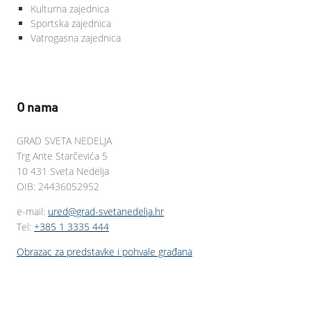
Kulturna zajednica
Sportska zajednica
Vatrogasna zajednica
O nama
GRAD SVETA NEDELJA
Trg Ante Starčevića 5
10 431 Sveta Nedelja
OIB: 24436052952
e-mail:
ured@grad-svetanedelja.hr
Tel:
+385 1 3335 444
Obrazac za predstavke i pohvale građana