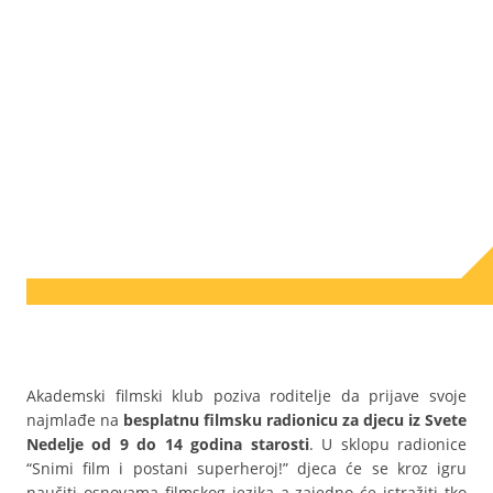
Akademski filmski klub poziva roditelje da prijave svoje
najmlađe na
besplatnu filmsku radionicu za djecu iz Svete
Nedelje od 9 do 14 godina starosti
. U sklopu radionice
“Snimi film i postani superheroj!” djeca će se kroz igru
naučiti osnovama filmskog jezika a zajedno će istražiti tko