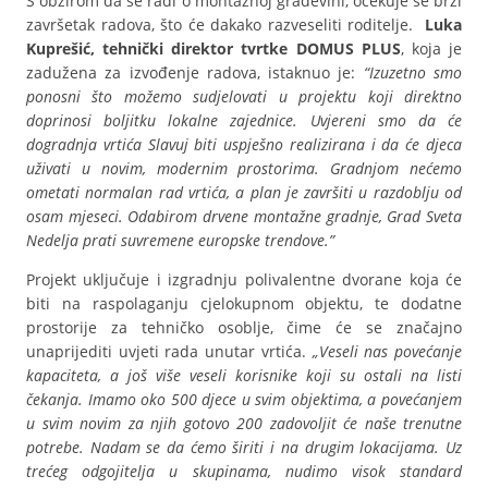
S obzirom da se radi o montažnoj građevini, očekuje se brzi
završetak radova, što će dakako razveseliti roditelje.
Luka
Kuprešić, tehnički direktor tvrtke DOMUS PLUS
, koja je
zadužena za izvođenje radova, istaknuo je:
“Izuzetno smo
ponosni što možemo sudjelovati u projektu koji direktno
doprinosi boljitku lokalne zajednice. Uvjereni smo da će
dogradnja vrtića Slavuj biti uspješno realizirana i da će djeca
uživati u novim, modernim prostorima. Gradnjom nećemo
ometati normalan rad vrtića, a plan je završiti u razdoblju od
osam mjeseci. Odabirom drvene montažne gradnje, Grad Sveta
Nedelja prati suvremene europske trendove.”
Projekt uključuje i izgradnju polivalentne dvorane koja će
biti na raspolaganju cjelokupnom objektu, te dodatne
prostorije za tehničko osoblje, čime će se značajno
unaprijediti uvjeti rada unutar vrtića.
„Veseli nas povećanje
kapaciteta, a još više veseli korisnike koji su ostali na listi
čekanja. Imamo oko 500 djece u svim objektima, a povećanjem
u svim novim za njih gotovo 200 zadovoljit će naše trenutne
potrebe. Nadam se da ćemo širiti i na drugim lokacijama. Uz
trećeg odgojitelja u skupinama, nudimo visok standard