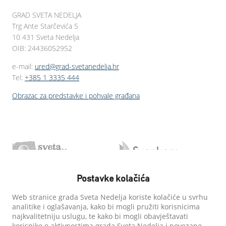
GRAD SVETA NEDELJA
Trg Ante Starčevića 5
10 431 Sveta Nedelja
OIB: 24436052952
e-mail:
ured@grad-svetanedelja.hr
Tel:
+385 1 3335 444
Obrazac za predstavke i pohvale građana
Postavke kolačića
Web stranice grada Sveta Nedelja koriste kolačiće u svrhu
analitike i oglašavanja, kako bi mogli pružiti korisnicima
najkvalitetniju uslugu, te kako bi mogli obavještavati
korisnike o aktivnostima grada Sveta Nedelja i povezane