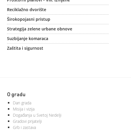
Reciklažno dvorište
Širokopojasni pristup
Strategija zelene urbane obnove
Suzbijanje komaraca
Zaštita i sigurnost
O gradu
Dan grada
Misija i vizija
Događanja u Svetoj Nedelji
Gradovi prijatelji
Grb i zastava