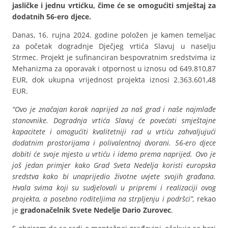
jasličke i jednu vrtićku, čime će se omogućiti smještaj za
dodatnih 56-ero djece.
Danas, 16. rujna 2024. godine položen je kamen temeljac
za početak dogradnje Dječjeg vrtića Slavuj u naselju
Strmec. Projekt je sufinanciran bespovratnim sredstvima iz
Mehanizma za oporavak i otpornost u iznosu od 649.810,87
EUR, dok ukupna vrijednost projekta iznosi 2.363.601,48
EUR.
“Ovo je značajan korak naprijed za naš grad i naše najmlađe
stanovnike. Dogradnja vrtića Slavuj će povećati smještajne
kapacitete i omogućiti kvalitetniji rad u vrtiću zahvaljujući
dodatnim prostorijama i polivalentnoj dvorani. 56-ero djece
dobiti će svoje mjesto u vrtiću i idemo prema naprijed. Ovo je
još jedan primjer kako Grad Sveta Nedelja koristi europska
sredstva kako bi unaprijedio životne uvjete svojih građana.
Hvala svima koji su sudjelovali u pripremi i realizaciji ovog
projekta, a posebno roditeljima na strpljenju i podršci”,
rekao
je
gradonačelnik Svete Nedelje Dario Zurovec
.