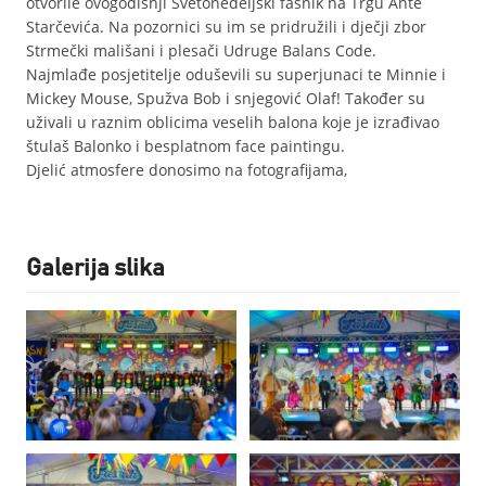
otvorile ovogodišnji Svetonedeljski fašnik na Trgu Ante
Starčevića. Na pozornici su im se pridružili i dječji zbor
Strmečki mališani i plesači Udruge Balans Code.
Najmlađe posjetitelje oduševili su superjunaci te Minnie i
Mickey Mouse, Spužva Bob i snjegović Olaf! Također su
uživali u raznim oblicima veselih balona koje je izrađivao
štulaš Balonko i besplatnom face paintingu.
Djelić atmosfere donosimo na fotografijama,
Galerija slika