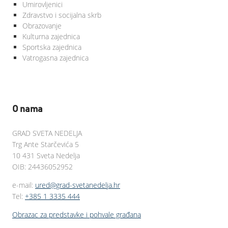
Umirovljenici
Zdravstvo i socijalna skrb
Obrazovanje
Kulturna zajednica
Sportska zajednica
Vatrogasna zajednica
O nama
GRAD SVETA NEDELJA
Trg Ante Starčevića 5
10 431 Sveta Nedelja
OIB: 24436052952
e-mail:
ured@grad-svetanedelja.hr
Tel:
+385 1 3335 444
Obrazac za predstavke i pohvale građana