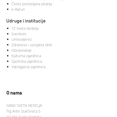
Često postavljana pitanja
e-Račun
Udruge i institucije
TZ Sveta Nedelja
Svenkom
Umirovljenici
Zdravstvo i socijalna skrb
Obrazovanje
Kulturna zajednica
Sportska zajednica
Vatrogasna zajednica
O nama
GRAD SVETA NEDELJA
Trg Ante Starčevića 5
10 431 Sveta Nedelja