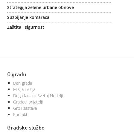
Strategija zelene urbane obnove
Suzbijanje komaraca
Zaštita i sigurnost
O gradu
Dan grada
Misija i vizija
Događanja u Svetoj Nedelji
Gradovi prijatelji
Grb i zastava
Kontakt
Gradske službe