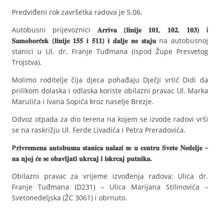
Predviđeni rok završetka radova je 5.06.
Autobusni prijevoznici
𝐀𝐫𝐫𝐢𝐯𝐚 (𝐥𝐢𝐧𝐢𝐣𝐞 𝟏𝟎𝟏, 𝟏𝟎𝟐, 𝟏𝟎𝟑) i
𝐒𝐚𝐦𝐨𝐛𝐨𝐫𝐜̌𝐞𝐤 (𝐥𝐢𝐧𝐢𝐣𝐞 𝟏𝟓𝟓 𝐢 𝟓𝟏𝟏) 𝐢 𝐝𝐚𝐥𝐣𝐞 𝐧𝐞 𝐬𝐭𝐚𝐣𝐮
na autobusnoj
stanici u Ul. dr. Franje Tuđmana (ispod Župe Presvetog
Trojstva).
Molimo roditelje čija djeca pohađaju Dječji vrtić Didi da
prilikom dolaska i odlaska koriste obilazni pravac Ul. Marka
Marulića i Ivana Sopića kroz naselje Brezje.
Odvoz otpada za dio terena na kojem se izvode radovi vrši
se na raskrižju Ul. Ferde Livadića i Petra Preradovića.
P𝐫𝐢𝐯𝐫𝐞𝐦𝐞𝐧𝐚 𝐚𝐮𝐭𝐨𝐛𝐮𝐬𝐧𝐚 𝐬𝐭𝐚𝐧𝐢𝐜𝐚 𝐧𝐚𝐥𝐚𝐳𝐢 𝐬𝐞 𝐮 𝐜𝐞𝐧𝐭𝐫𝐮 𝐒𝐯𝐞𝐭𝐞 𝐍𝐞𝐝𝐞𝐥𝐣𝐞 –
𝐧𝐚 𝐧𝐣𝐨𝐣 𝐜́𝐞 𝐬𝐞 𝐨𝐛𝐚𝐯𝐥𝐣𝐚𝐭𝐢 𝐮𝐤𝐫𝐜𝐚𝐣 𝐢 𝐢𝐬𝐤𝐫𝐜𝐚𝐣 𝐩𝐮𝐭𝐧𝐢𝐤𝐚.
Obilazni pravac za vrijeme izvođenja radova: Ulica dr.
Franje Tuđmana (D231) – Ulica Marijana Stilinovića –
Svetonedeljska (ŽC 3061) i obrnuto.