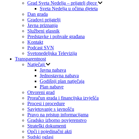
Grad Sveta Nedelja – prijatelj djece
Sveta Nedelja u očima djeteta
Dan grada
Gradovi prijatelji
Javna priznanja
Službeni glasnik
Predstavke i pohvale građana
Kontakt
Podcast SVN
Svetonedeljska Televizija
Transparentnost
Natječaji
Javna nabava
Jednostavna nabava
Godišnji plan natječaja
Plan nabave
Otvoreni grad
Proračun grada i financijska izvješća
Procesi i procedure
Savjetovanje s javnošću
Pravo na pristup informacijama
Gradsko izborno povjerenstvo
Strateški dokumenti
Opći i pojedinačni akti
Sudski oglasi