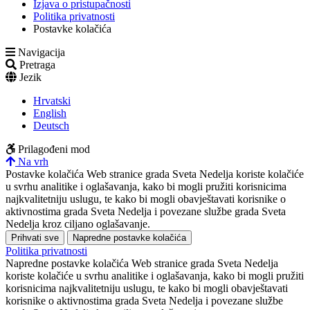
Izjava o pristupačnosti
Politika privatnosti
Postavke kolačića
Navigacija
Pretraga
Jezik
Hrvatski
English
Deutsch
Prilagođeni mod
Na vrh
Postavke kolačića
Web stranice grada Sveta Nedelja koriste kolačiće
u svrhu analitike i oglašavanja, kako bi mogli pružiti korisnicima
najkvalitetniju uslugu, te kako bi mogli obavještavati korisnike o
aktivnostima grada Sveta Nedelja i povezane službe grada Sveta
Nedelja kroz ciljano oglašavanje.
Prihvati sve
Napredne postavke kolačića
Politika privatnosti
Napredne postavke kolačića
Web stranice grada Sveta Nedelja
koriste kolačiće u svrhu analitike i oglašavanja, kako bi mogli pružiti
korisnicima najkvalitetniju uslugu, te kako bi mogli obavještavati
korisnike o aktivnostima grada Sveta Nedelja i povezane službe