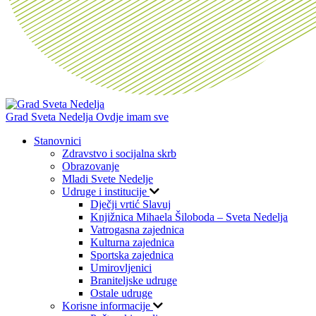
Grad Sveta Nedelja
Ovdje imam sve
Stanovnici
Zdravstvo i socijalna skrb
Obrazovanje
Mladi Svete Nedelje
Udruge i institucije
Dječji vrtić Slavuj
Knjižnica Mihaela Šiloboda – Sveta Nedelja
Vatrogasna zajednica
Kulturna zajednica
Sportska zajednica
Umirovljenici
Braniteljske udruge
Ostale udruge
Korisne informacije