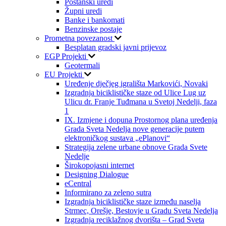
Poštanski uredi
Župni uredi
Banke i bankomati
Benzinske postaje
Prometna povezanost
Besplatan gradski javni prijevoz
EGP Projekti
Geotermali
EU Projekti
Uređenje dječjeg igrališta Markovići, Novaki
Izgradnja biciklističke staze od Ulice Lug uz
Ulicu dr. Franje Tuđmana u Svetoj Nedelji, faza
1
IX. Izmjene i dopuna Prostornog plana uređenja
Grada Sveta Nedelja nove generacije putem
elektroničkog sustava „ePlanovi“
Strategija zelene urbane obnove Grada Svete
Nedelje
Širokopojasni internet
Designing Dialogue
eCentral
Informirano za zeleno sutra
Izgradnja biciklističke staze između naselja
Strmec, Orešje, Bestovje u Gradu Sveta Nedelja
Izgradnja reciklažnog dvorišta – Grad Sveta