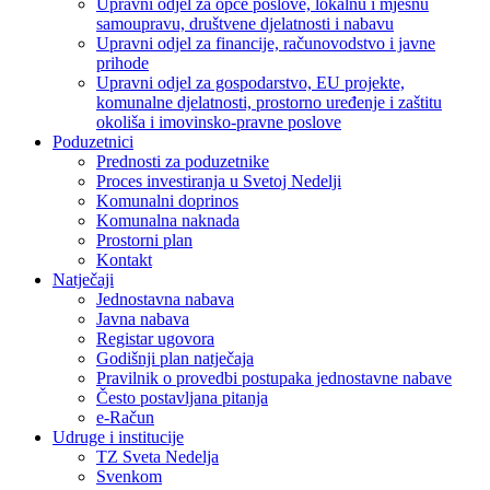
Upravni odjel za opće poslove, lokalnu i mjesnu
samoupravu, društvene djelatnosti i nabavu
Upravni odjel za financije, računovodstvo i javne
prihode
Upravni odjel za gospodarstvo, EU projekte,
komunalne djelatnosti, prostorno uređenje i zaštitu
okoliša i imovinsko-pravne poslove
Poduzetnici
Prednosti za poduzetnike
Proces investiranja u Svetoj Nedelji
Komunalni doprinos
Komunalna naknada
Prostorni plan
Kontakt
Natječaji
Jednostavna nabava
Javna nabava
Registar ugovora
Godišnji plan natječaja
Pravilnik o provedbi postupaka jednostavne nabave
Često postavljana pitanja
e-Račun
Udruge i institucije
TZ Sveta Nedelja
Svenkom