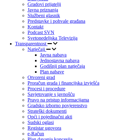
Gradovi prijatelji
Javna priznanja
Službeni glasnik
Predstavke i pohvale građana
Kontakt
Podcast SVN
Svetonedeljska Televizija
Transparentnost
Natječaji
Javna nabava
Jednostavna nabava
Godišnji plan natječaja
Plan nabave
Otvoreni grad
Proračun grada i financijska izvješća
Procesi i procedure
Savjetovanje s javnošću
Pravo na pristup informacijama
Gradsko izborno povjerenstvo
Strateški dokumenti
Opći i pojedinačni akti
Sudski oglasi
Registar ugovora
e-Račun
Plan davanja koncesija