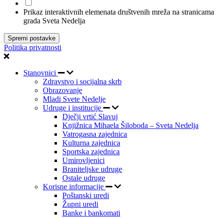
Prikaz interaktivnih elemenata društvenih mreža na stranicama
grada Sveta Nedelja
Spremi postavke
Politika privatnosti
Stanovnici
Zdravstvo i socijalna skrb
Obrazovanje
Mladi Svete Nedelje
Udruge i institucije
Dječji vrtić Slavuj
Knjižnica Mihaela Šiloboda – Sveta Nedelja
Vatrogasna zajednica
Kulturna zajednica
Sportska zajednica
Umirovljenici
Braniteljske udruge
Ostale udruge
Korisne informacije
Poštanski uredi
Župni uredi
Banke i bankomati