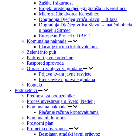
Zaštita i sigurnost
Projekt uređenja dječjeg igrališta u Kerestincu
Mjere zaštite dvorca Kerestinec
Dogradnja Dječjeg vrtića Slavuj – II faza
Dogradnja Dječjeg vrtića Slavuj – matični objekt
u naselju Strmec
European Project CDBET
Komunalna naknada
Plaćanje računa kriptovalutama
Zeleni info pult
Parkovi i javne površine
Raspored sprovoda
Obrasci i zahtjevi za građane
Prijava kvara javne rasvjete
Predstavke i pohvale građana
Kontakt
Poduzetnici
Prednosti za poduzetnike
Proces investiranja u Svetoj Nedelji
Komunalna naknada
Plaćanje računa kriptovalutama
Komunalni doprinos
Prostorni plan
Prometna povezanost
Besplatan gradski javni prijevoz