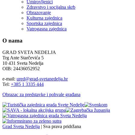
Umirovljenici
Zdravstvo i socijalna skrb
Obrazovanje
Kulturna zajednica
Sportska zajednica
Vatrogasna zajednica
O nama
GRAD SVETA NEDELJA
Trg Ante Starčevića 5
10 431 Sveta Nedelja
OIB: 24436052952
e-mail:
ured@grad-svetanedelja.hr
Tel:
+385 1 3335 444
Obrazac za predstavke i pohvale građana
Grad Sveta Nedelja
| Sva prava pridržana