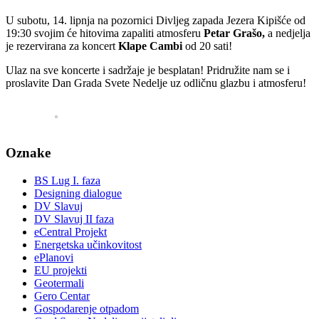
U subotu, 14. lipnja na pozornici Divljeg zapada Jezera Kipišće od
19:30 svojim će hitovima zapaliti atmosferu
Petar Grašo,
a nedjelja
je rezervirana za koncert
Klape Cambi
od 20 sati!
Ulaz na sve koncerte i sadržaje je besplatan! Pridružite nam se i
proslavite Dan Grada Svete Nedelje uz odličnu glazbu i atmosferu!
Oznake
BS Lug I. faza
Designing dialogue
DV Slavuj
DV Slavuj II faza
eCentral Projekt
Energetska učinkovitost
ePlanovi
EU projekti
Geotermali
Gero Centar
Gospodarenje otpadom