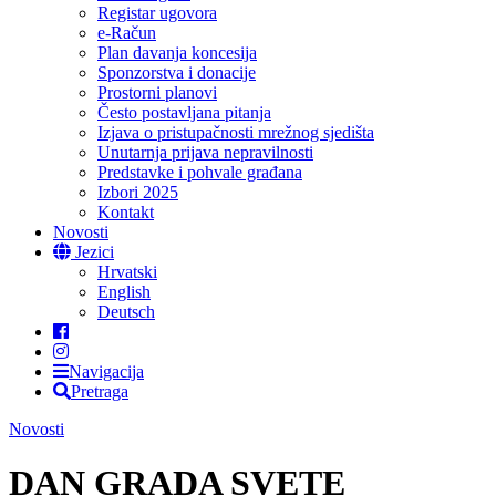
Registar ugovora
e-Račun
Plan davanja koncesija
Sponzorstva i donacije
Prostorni planovi
Često postavljana pitanja
Izjava o pristupačnosti mrežnog sjedišta
Unutarnja prijava nepravilnosti
Predstavke i pohvale građana
Izbori 2025
Kontakt
Novosti
Jezici
Hrvatski
English
Deutsch
Navigacija
Pretraga
Novosti
DAN GRADA SVETE