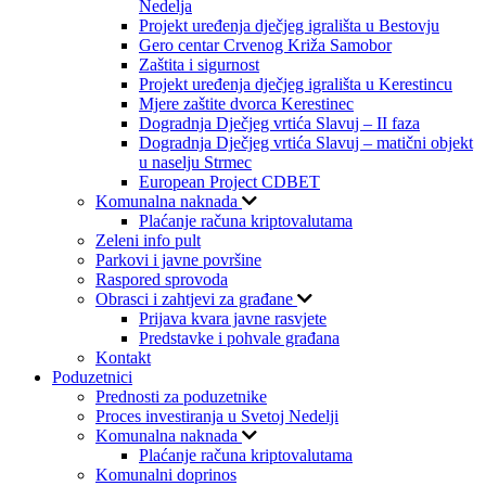
Nedelja
Projekt uređenja dječjeg igrališta u Bestovju
Gero centar Crvenog Križa Samobor
Zaštita i sigurnost
Projekt uređenja dječjeg igrališta u Kerestincu
Mjere zaštite dvorca Kerestinec
Dogradnja Dječjeg vrtića Slavuj – II faza
Dogradnja Dječjeg vrtića Slavuj – matični objekt
u naselju Strmec
European Project CDBET
Komunalna naknada
Plaćanje računa kriptovalutama
Zeleni info pult
Parkovi i javne površine
Raspored sprovoda
Obrasci i zahtjevi za građane
Prijava kvara javne rasvjete
Predstavke i pohvale građana
Kontakt
Poduzetnici
Prednosti za poduzetnike
Proces investiranja u Svetoj Nedelji
Komunalna naknada
Plaćanje računa kriptovalutama
Komunalni doprinos