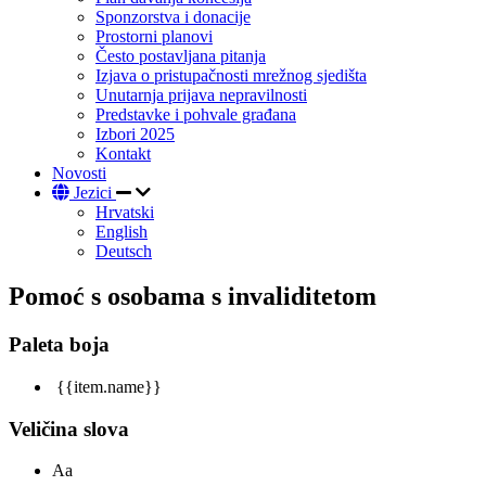
Sponzorstva i donacije
Prostorni planovi
Često postavljana pitanja
Izjava o pristupačnosti mrežnog sjedišta
Unutarnja prijava nepravilnosti
Predstavke i pohvale građana
Izbori 2025
Kontakt
Novosti
Jezici
Hrvatski
English
Deutsch
Pomoć s osobama s invaliditetom
Paleta boja
{{item.name}}
Veličina slova
Aa