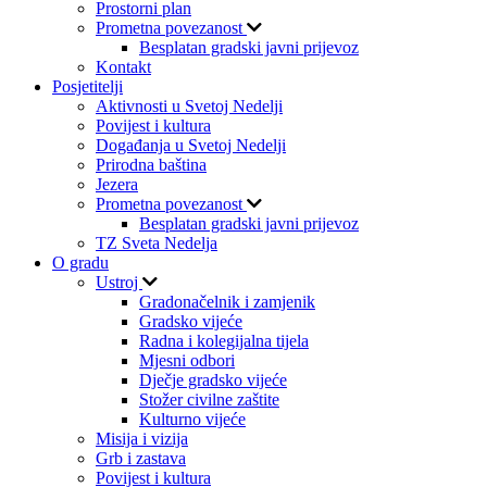
Prostorni plan
Prometna povezanost
Besplatan gradski javni prijevoz
Kontakt
Posjetitelji
Aktivnosti u Svetoj Nedelji
Povijest i kultura
Događanja u Svetoj Nedelji
Prirodna baština
Jezera
Prometna povezanost
Besplatan gradski javni prijevoz
TZ Sveta Nedelja
O gradu
Ustroj
Gradonačelnik i zamjenik
Gradsko vijeće
Radna i kolegijalna tijela
Mjesni odbori
Dječje gradsko vijeće
Stožer civilne zaštite
Kulturno vijeće
Misija i vizija
Grb i zastava
Povijest i kultura