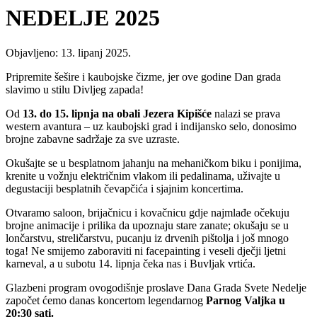
NEDELJE 2025
Objavljeno: 13. lipanj 2025.
Pripremite šešire i kaubojske čizme, jer ove godine Dan grada
slavimo u stilu Divljeg zapada!
Od
13. do 15. lipnja na obali Jezera Kipišće
nalazi se prava
western avantura – uz kaubojski grad i indijansko selo, donosimo
brojne zabavne sadržaje za sve uzraste.
Okušajte se u besplatnom jahanju na mehaničkom biku i ponijima,
krenite u vožnju električnim vlakom ili pedalinama, uživajte u
degustaciji besplatnih čevapčića i sjajnim koncertima.
Otvaramo saloon, brijačnicu i kovačnicu gdje najmlađe očekuju
brojne animacije i prilika da upoznaju stare zanate; okušaju se u
lončarstvu, streličarstvu, pucanju iz drvenih pištolja i još mnogo
toga! Ne smijemo zaboraviti ni facepainting i veseli dječji ljetni
karneval, a u subotu 14. lipnja čeka nas i Buvljak vrtića.
Glazbeni program ovogodišnje proslave Dana Grada Svete Nedelje
započet ćemo danas koncertom legendarnog
Parnog Valjka u
20:30 sati.