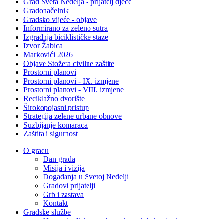
Grad Sveta Nedelja - prijatelj djece
Gradonačelnik
Gradsko vijeće - objave
Informirano za zeleno sutra
Izgradnja biciklističke staze
Izvor Žabica
Markovići 2026
Objave Stožera civilne zaštite
Prostorni planovi
Prostorni planovi - IX. izmjene
Prostorni planovi - VIII. izmjene
Reciklažno dvorište
Širokopojasni pristup
Strategija zelene urbane obnove
Suzbijanje komaraca
Zaštita i sigurnost
O gradu
Dan grada
Misija i vizija
Događanja u Svetoj Nedelji
Gradovi prijatelji
Grb i zastava
Kontakt
Gradske službe