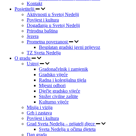
Kontakt
Posjetitelji
Aktivnosti u Svetoj Nedelji
Povijest i kultura
Događanja u Svetoj Nedelji
Prirodna baština
Jezera
Prometna povezanost
Besplatan gradski javni prijevoz
TZ Sveta Nedelja
O gradu
Ustroj
Gradonačelnik i zamjenik
Gradsko vijeće
Radna i kolegijalna tijela
Mjesni odbori
Dječje gradsko vijeće
Stožer civilne zaštite
Kulturno vijeće
Misija i vizija
Grb i zastava
Povijest i kultura
Grad Sveta Nedelja – prijatelj djece
Sveta Nedelja u očima djeteta
Dan grada