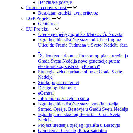
Benzinske postaje
Prometna povezanost
Besplatan gradski javni prijevoz
EGP Projekti
Geotermali
EU Projekti
Uređenje dječjeg igrališta Markovići, Novaki
Izgradnja biciklističke staze od Ulice Lug uz
Ulicu dr. Franje Tuđmana u Svetoj Nedelji, faza
1
IX. Izmjene i dopuna Prostornog plana uređenja
Grada Sveta Nedelja nove generacije putem
elektroničkog sustava „ePlanovi“
Strategija zelene urbane obnove Grada Svete
Nedelje
Širokopojasni internet
Designing Dialogue
eCentral
Informirano za zeleno sutra
Izgradnja biciklističke staze između naselja
Strmec, Orešje, Bestovje u Gradu Sveta Nedelja
Izgradnja reciklažnog dvorišta – Grad Sveta
Nedelja
Projekt uređenja dječjeg igrališta u Bestovju
Gero centar Crvenog Križa Samobor