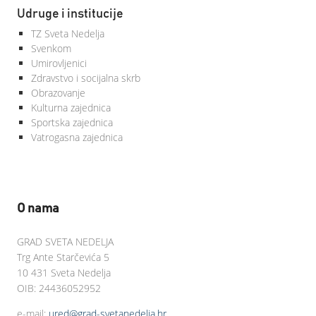
Udruge i institucije
TZ Sveta Nedelja
Svenkom
Umirovljenici
Zdravstvo i socijalna skrb
Obrazovanje
Kulturna zajednica
Sportska zajednica
Vatrogasna zajednica
O nama
GRAD SVETA NEDELJA
Trg Ante Starčevića 5
10 431 Sveta Nedelja
OIB: 24436052952
e-mail:
ured@grad-svetanedelja.hr