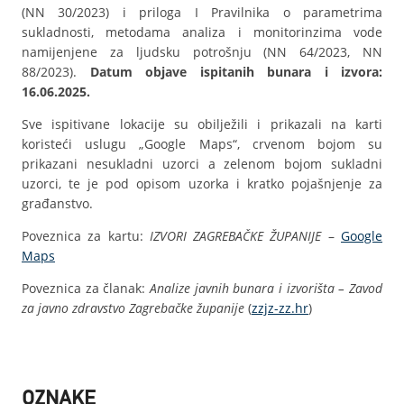
(NN 30/2023) i priloga I Pravilnika o parametrima
sukladnosti, metodama analiza i monitorinzima vode
namijenjene za ljudsku potrošnju (NN 64/2023, NN
88/2023).
Datum objave ispitanih bunara i izvora:
16.06.2025.
Sve ispitivane lokacije su obilježili i prikazali na karti
koristeći uslugu „Google Maps“, crvenom bojom su
prikazani nesukladni uzorci a zelenom bojom sukladni
uzorci, te je pod opisom uzorka i kratko pojašnjenje za
građanstvo.
Poveznica za kartu:
IZVORI ZAGREBAČKE ŽUPANIJE
–
Google
Maps
Poveznica za članak:
Analize javnih bunara i izvorišta – Zavod
za javno zdravstvo Zagrebačke županije
(
zzjz-zz.hr
)
OZNAKE