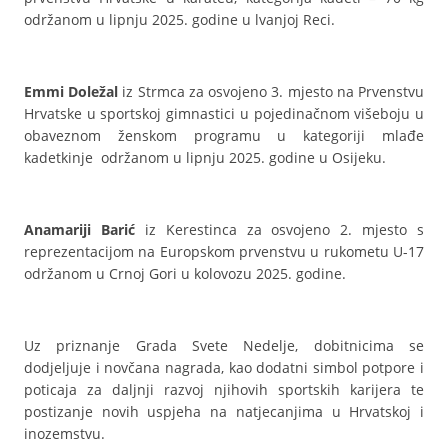
održanom u lipnju 2025. godine u lvanjoj Reci.
Emmi Doležal
iz Strmca za osvojeno 3. mjesto na Prvenstvu
Hrvatske u sportskoj gimnastici u pojedinačnom višeboju u
obaveznom ženskom programu u kategoriji mlađe
kadetkinje održanom u lipnju 2025. godine u Osijeku.
Anamariji Barić
iz Kerestinca za osvojeno 2. mjesto s
reprezentacijom na Europskom prvenstvu u rukometu U-17
održanom u Crnoj Gori u kolovozu 2025. godine.
Uz priznanje Grada Svete Nedelje, dobitnicima se
dodjeljuje i novčana nagrada, kao dodatni simbol potpore i
poticaja za daljnji razvoj njihovih sportskih karijera te
postizanje novih uspjeha na natjecanjima u Hrvatskoj i
inozemstvu.