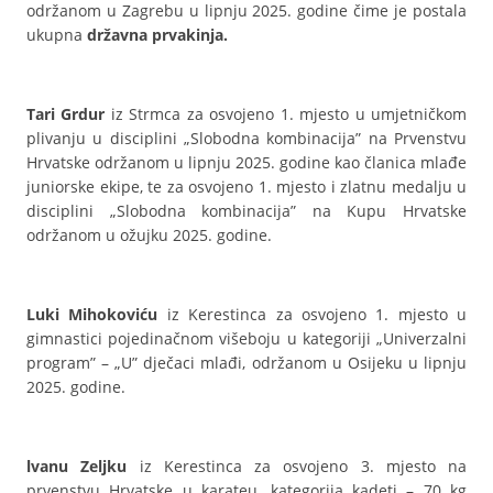
održanom u Zagrebu u lipnju 2025. godine čime je postala
ukupna
državna prvakinja.
Tari Grdur
iz Strmca za osvojeno 1. mjesto u umjetničkom
plivanju u disciplini „Slobodna kombinacija” na Prvenstvu
Hrvatske održanom u lipnju 2025. godine kao članica mlađe
juniorske ekipe, te za osvojeno 1. mjesto i zlatnu medalju u
disciplini „Slobodna kombinacija” na Kupu Hrvatske
održanom u ožujku 2025. godine.
Luki Mihokoviću
iz Kerestinca za osvojeno 1. mjesto u
gimnastici pojedinačnom višeboju u kategoriji „Univerzalni
program” – „U” dječaci mlađi, održanom u Osijeku u lipnju
2025. godine.
lvanu Zeljku
iz Kerestinca za osvojeno 3. mjesto na
prvenstvu Hrvatske u karateu, kategorija kadeti – 70 kg