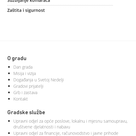
Suzbijanje komaraca
Zaštita i sigurnost
O gradu
Dan grada
Misija i vizija
Događanja u Svetoj Nedelji
Gradovi prijatelji
Grb i zastava
Kontakt
Gradske službe
Upravni odjel za opće poslove, lokalnu i mjesnu samoupravu,
društvene djelatnosti i nabavu
Upravni odjel za financije, računovodstvo i javne prihode