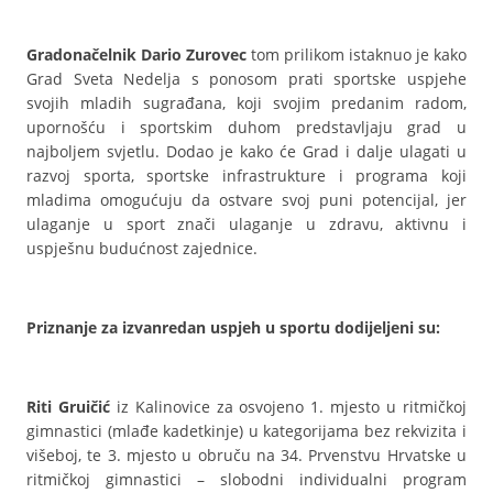
Gradonačelnik Dario Zurovec
tom prilikom istaknuo je kako
Grad Sveta Nedelja s ponosom prati sportske uspjehe
svojih mladih sugrađana, koji svojim predanim radom,
upornošću i sportskim duhom predstavljaju grad u
najboljem svjetlu. Dodao je kako će Grad i dalje ulagati u
razvoj sporta, sportske infrastrukture i programa koji
mladima omogućuju da ostvare svoj puni potencijal, jer
ulaganje u sport znači ulaganje u zdravu, aktivnu i
uspješnu budućnost zajednice.
Priznanje za izvanredan uspjeh u sportu dodijeljeni su:
Riti Gruičić
iz Kalinovice za osvojeno 1. mjesto u ritmičkoj
gimnastici (mlađe kadetkinje) u kategorijama bez rekvizita i
višeboj, te 3. mjesto u obruču na 34. Prvenstvu Hrvatske u
ritmičkoj gimnastici – slobodni individualni program