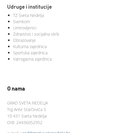
Udruge i institucije
TZ Sveta Nedelja
Svenkom
Umirovljenici
Zdravstvo i socijalna skrb
Obrazovanje
Kulturna zajednica
Sportska zajednica
Vatrogasna zajednica
O nama
GRAD SVETA NEDELJA
Trg Ante Starčevića 5
10 431 Sveta Nedelja
OIB: 24436052952