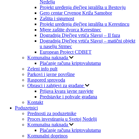
Nedelja
Projekt uređenja dječjeg igrališta u Bestovju
Gero centar Crvenog Križa Samobor
Zaštita i sigurnost
Projekt uređenja dječjeg igrališta u Kerestincu
Mjere zaštite dvorca Kerestinec
Dogradnja Dječjeg vrtića Slavuj – II faza
Dogradnja Dječjeg vrtića Slavuj – matični objekt
u naselju Strmec
European Project CDBET
Komunalna naknada
Plaćanje računa kriptovalutama
Zeleni info pult
Parkovi i javne površine
Raspored sprovoda
Obrasci i zahtjevi za građane
Prijava kvara javne rasvjete
Predstavke i pohvale građana
Kontakt
Poduzetnici
Prednosti za poduzetnike
Proces investiranja u Svetoj Nedelji
Komunalna naknada
Plaćanje računa kriptovalutama
Komunalni doprinos