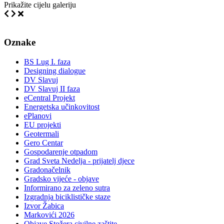
Prikažite cijelu galeriju
Oznake
BS Lug I. faza
Designing dialogue
DV Slavuj
DV Slavuj II faza
eCentral Projekt
Energetska učinkovitost
ePlanovi
EU projekti
Geotermali
Gero Centar
Gospodarenje otpadom
Grad Sveta Nedelja - prijatelj djece
Gradonačelnik
Gradsko vijeće - objave
Informirano za zeleno sutra
Izgradnja biciklističke staze
Izvor Žabica
Markovići 2026
Objave Stožera civilne zaštite