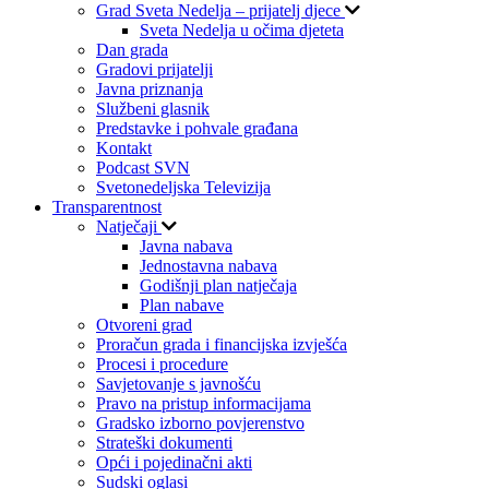
Grad Sveta Nedelja – prijatelj djece
Sveta Nedelja u očima djeteta
Dan grada
Gradovi prijatelji
Javna priznanja
Službeni glasnik
Predstavke i pohvale građana
Kontakt
Podcast SVN
Svetonedeljska Televizija
Transparentnost
Natječaji
Javna nabava
Jednostavna nabava
Godišnji plan natječaja
Plan nabave
Otvoreni grad
Proračun grada i financijska izvješća
Procesi i procedure
Savjetovanje s javnošću
Pravo na pristup informacijama
Gradsko izborno povjerenstvo
Strateški dokumenti
Opći i pojedinačni akti
Sudski oglasi