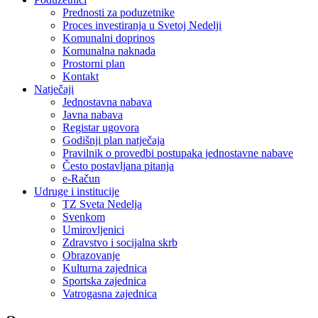
Prednosti za poduzetnike
Proces investiranja u Svetoj Nedelji
Komunalni doprinos
Komunalna naknada
Prostorni plan
Kontakt
Natječaji
Jednostavna nabava
Javna nabava
Registar ugovora
Godišnji plan natječaja
Pravilnik o provedbi postupaka jednostavne nabave
Često postavljana pitanja
e-Račun
Udruge i institucije
TZ Sveta Nedelja
Svenkom
Umirovljenici
Zdravstvo i socijalna skrb
Obrazovanje
Kulturna zajednica
Sportska zajednica
Vatrogasna zajednica