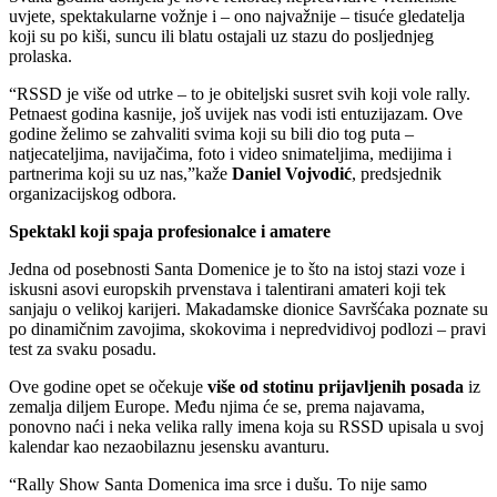
uvjete, spektakularne vožnje i – ono najvažnije – tisuće gledatelja
koji su po kiši, suncu ili blatu ostajali uz stazu do posljednjeg
prolaska.
“RSSD je više od utrke – to je obiteljski susret svih koji vole rally.
Petnaest godina kasnije, još uvijek nas vodi isti entuzijazam. Ove
godine želimo se zahvaliti svima koji su bili dio tog puta –
natjecateljima, navijačima, foto i video snimateljima, medijima i
partnerima koji su uz nas,”kaže
Daniel Vojvodić
, predsjednik
organizacijskog odbora.
Spektakl koji spaja profesionalce i amatere
Jedna od posebnosti Santa Domenice je to što na istoj stazi voze i
iskusni asovi europskih prvenstava i talentirani amateri koji tek
sanjaju o velikoj karijeri. Makadamske dionice Savršćaka poznate su
po dinamičnim zavojima, skokovima i nepredvidivoj podlozi – pravi
test za svaku posadu.
Ove godine opet se očekuje
više od stotinu prijavljenih posada
iz
zemalja diljem Europe. Među njima će se, prema najavama,
ponovno naći i neka velika rally imena koja su RSSD upisala u svoj
kalendar kao nezaobilaznu jesensku avanturu.
“Rally Show Santa Domenica ima srce i dušu. To nije samo