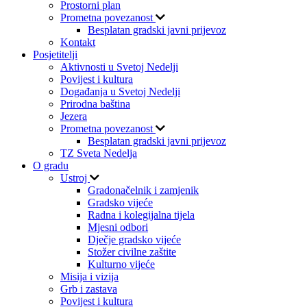
Prostorni plan
Prometna povezanost
Besplatan gradski javni prijevoz
Kontakt
Posjetitelji
Aktivnosti u Svetoj Nedelji
Povijest i kultura
Događanja u Svetoj Nedelji
Prirodna baština
Jezera
Prometna povezanost
Besplatan gradski javni prijevoz
TZ Sveta Nedelja
O gradu
Ustroj
Gradonačelnik i zamjenik
Gradsko vijeće
Radna i kolegijalna tijela
Mjesni odbori
Dječje gradsko vijeće
Stožer civilne zaštite
Kulturno vijeće
Misija i vizija
Grb i zastava
Povijest i kultura