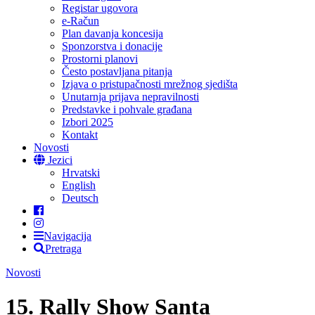
Registar ugovora
e-Račun
Plan davanja koncesija
Sponzorstva i donacije
Prostorni planovi
Često postavljana pitanja
Izjava o pristupačnosti mrežnog sjedišta
Unutarnja prijava nepravilnosti
Predstavke i pohvale građana
Izbori 2025
Kontakt
Novosti
Jezici
Hrvatski
English
Deutsch
Navigacija
Pretraga
Novosti
15. Rally Show Santa