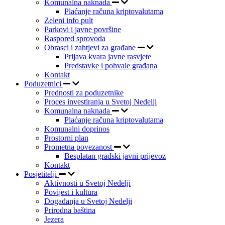
Komunalna naknada
Plaćanje računa kriptovalutama
Zeleni info pult
Parkovi i javne površine
Raspored sprovoda
Obrasci i zahtjevi za građane
Prijava kvara javne rasvjete
Predstavke i pohvale građana
Kontakt
Poduzetnici
Prednosti za poduzetnike
Proces investiranja u Svetoj Nedelji
Komunalna naknada
Plaćanje računa kriptovalutama
Komunalni doprinos
Prostorni plan
Prometna povezanost
Besplatan gradski javni prijevoz
Kontakt
Posjetitelji
Aktivnosti u Svetoj Nedelji
Povijest i kultura
Događanja u Svetoj Nedelji
Prirodna baština
Jezera