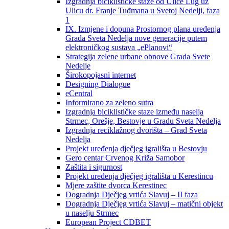
Izgradnja biciklističke staze od Ulice Lug uz
Ulicu dr. Franje Tuđmana u Svetoj Nedelji, faza
1
IX. Izmjene i dopuna Prostornog plana uređenja
Grada Sveta Nedelja nove generacije putem
elektroničkog sustava „ePlanovi“
Strategija zelene urbane obnove Grada Svete
Nedelje
Širokopojasni internet
Designing Dialogue
eCentral
Informirano za zeleno sutra
Izgradnja biciklističke staze između naselja
Strmec, Orešje, Bestovje u Gradu Sveta Nedelja
Izgradnja reciklažnog dvorišta – Grad Sveta
Nedelja
Projekt uređenja dječjeg igrališta u Bestovju
Gero centar Crvenog Križa Samobor
Zaštita i sigurnost
Projekt uređenja dječjeg igrališta u Kerestincu
Mjere zaštite dvorca Kerestinec
Dogradnja Dječjeg vrtića Slavuj – II faza
Dogradnja Dječjeg vrtića Slavuj – matični objekt
u naselju Strmec
European Project CDBET