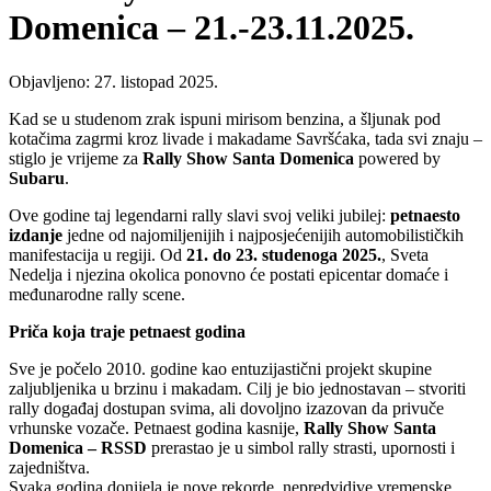
Domenica – 21.-23.11.2025.
Objavljeno: 27. listopad 2025.
Kad se u studenom zrak ispuni mirisom benzina, a šljunak pod
kotačima zagrmi kroz livade i makadame Savršćaka, tada svi znaju –
stiglo je vrijeme za
Rally Show Santa Domenica
powered by
Subaru
.
Ove godine taj legendarni rally slavi svoj veliki jubilej:
petnaesto
izdanje
jedne od najomiljenijih i najposjećenijih automobilističkih
manifestacija u regiji. Od
21. do 23. studenoga 2025.
, Sveta
Nedelja i njezina okolica ponovno će postati epicentar domaće i
međunarodne rally scene.
Priča koja traje petnaest godina
Sve je počelo 2010. godine kao entuzijastični projekt skupine
zaljubljenika u brzinu i makadam. Cilj je bio jednostavan – stvoriti
rally događaj dostupan svima, ali dovoljno izazovan da privuče
vrhunske vozače. Petnaest godina kasnije,
Rally Show Santa
Domenica
– RSSD
prerastao je u simbol rally strasti, upornosti i
zajedništva.
Svaka godina donijela je nove rekorde, nepredvidive vremenske