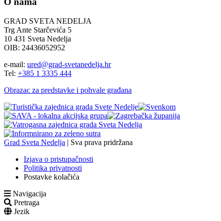
O nama
GRAD SVETA NEDELJA
Trg Ante Starčevića 5
10 431 Sveta Nedelja
OIB: 24436052952
e-mail:
ured@grad-svetanedelja.hr
Tel:
+385 1 3335 444
Obrazac za predstavke i pohvale građana
Grad Sveta Nedelja
| Sva prava pridržana
Izjava o pristupačnosti
Politika privatnosti
Postavke kolačića
Navigacija
Pretraga
Jezik