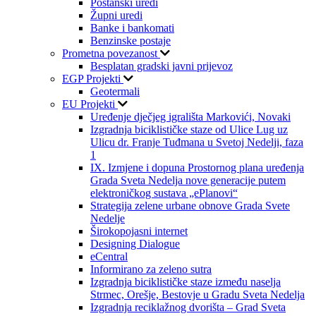
Poštanski uredi
Župni uredi
Banke i bankomati
Benzinske postaje
Prometna povezanost
Besplatan gradski javni prijevoz
EGP Projekti
Geotermali
EU Projekti
Uređenje dječjeg igrališta Markovići, Novaki
Izgradnja biciklističke staze od Ulice Lug uz
Ulicu dr. Franje Tuđmana u Svetoj Nedelji, faza
1
IX. Izmjene i dopuna Prostornog plana uređenja
Grada Sveta Nedelja nove generacije putem
elektroničkog sustava „ePlanovi“
Strategija zelene urbane obnove Grada Svete
Nedelje
Širokopojasni internet
Designing Dialogue
eCentral
Informirano za zeleno sutra
Izgradnja biciklističke staze između naselja
Strmec, Orešje, Bestovje u Gradu Sveta Nedelja
Izgradnja reciklažnog dvorišta – Grad Sveta