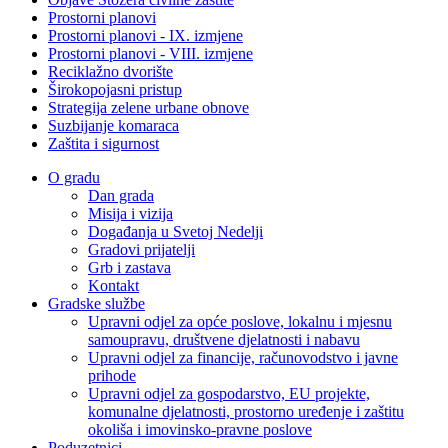
Prostorni planovi
Prostorni planovi - IX. izmjene
Prostorni planovi - VIII. izmjene
Reciklažno dvorište
Širokopojasni pristup
Strategija zelene urbane obnove
Suzbijanje komaraca
Zaštita i sigurnost
O gradu
Dan grada
Misija i vizija
Događanja u Svetoj Nedelji
Gradovi prijatelji
Grb i zastava
Kontakt
Gradske službe
Upravni odjel za opće poslove, lokalnu i mjesnu
samoupravu, društvene djelatnosti i nabavu
Upravni odjel za financije, računovodstvo i javne
prihode
Upravni odjel za gospodarstvo, EU projekte,
komunalne djelatnosti, prostorno uređenje i zaštitu
okoliša i imovinsko-pravne poslove
Poduzetnici