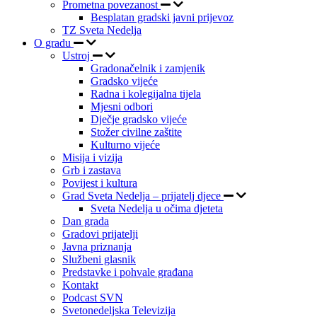
Prometna povezanost
Besplatan gradski javni prijevoz
TZ Sveta Nedelja
O gradu
Ustroj
Gradonačelnik i zamjenik
Gradsko vijeće
Radna i kolegijalna tijela
Mjesni odbori
Dječje gradsko vijeće
Stožer civilne zaštite
Kulturno vijeće
Misija i vizija
Grb i zastava
Povijest i kultura
Grad Sveta Nedelja – prijatelj djece
Sveta Nedelja u očima djeteta
Dan grada
Gradovi prijatelji
Javna priznanja
Službeni glasnik
Predstavke i pohvale građana
Kontakt
Podcast SVN
Svetonedeljska Televizija