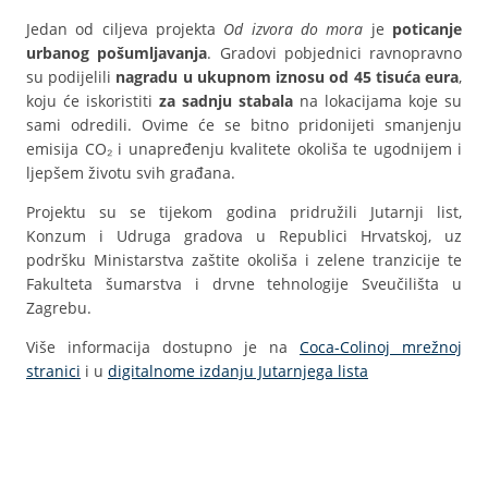
Jedan od ciljeva projekta
Od izvora do mora
je
poticanje
urbanog pošumljavanja
. Gradovi pobjednici ravnopravno
su podijelili
nagradu u ukupnom iznosu od 45 tisuća eura
,
koju će iskoristiti
za sadnju stabala
na lokacijama koje su
sami odredili. Ovime će se bitno pridonijeti smanjenju
emisija CO₂ i unapređenju kvalitete okoliša te ugodnijem i
ljepšem životu svih građana.
Projektu su se tijekom godina pridružili Jutarnji list,
Konzum i Udruga gradova u Republici Hrvatskoj, uz
podršku Ministarstva zaštite okoliša i zelene tranzicije te
Fakulteta šumarstva i drvne tehnologije Sveučilišta u
Zagrebu.
Više informacija dostupno je na
Coca-Colinoj mrežnoj
stranici
i u
digitalnome izdanju Jutarnjega lista