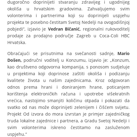
dugoročno doprinijeti stvaranju zdravijeg i ugodnijeg
okoliša u hrvatskim gradovima. Zahvaljujemo svim
volonterima i partnerima koji su doprinijeli uspjehu
projekta te posebno čestitam Svetoj Nedelji na ovogodišnjoj
pobjedi“, izjavio je
Vedran Bičanić,
regionalni rukovoditelj
prodaje za prodajno područje Zagreb u Coca-Coli HBC
Hrvatska.
Obraćajući se prisutnima na svečanosti sadnje,
Mario
Došen
,
područni voditelj u Konzumu, izjavio je: „Konzum,
kao društveno odgovorna kompanija, s ponosom sudjeluje
u projektima koji doprinose zaštiti okoliša i podizanju
kvalitete života u našim zajednicama. Kroz odgovoran
odnos prema hrani i doniranjem hrane, poticanjem
korištenja elektroničkih računa i upotrebe višekratnih
vrećica, nastojimo smanjiti količinu otpada i pokazati da
svatko od nas može doprinijeti zelenijem i čišćem svijetu.
Projekt Od izvora do mora izvrstan je primjer zajedničkog
truda lokalne zajednice i partnera, a Gradu Svetoj Nedelji i
svim volonterima iskreno čestitamo na zasluženom
uspjehu.“