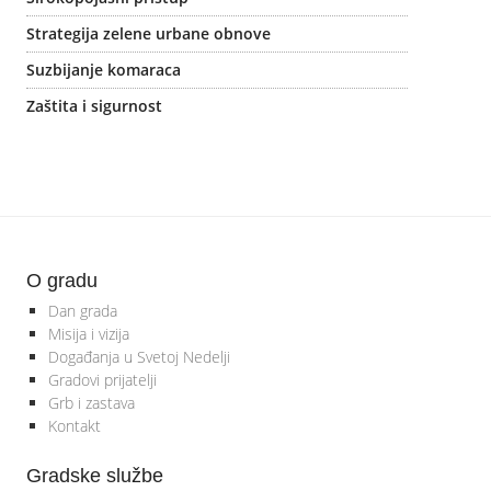
Strategija zelene urbane obnove
Suzbijanje komaraca
Zaštita i sigurnost
O gradu
Dan grada
Misija i vizija
Događanja u Svetoj Nedelji
Gradovi prijatelji
Grb i zastava
Kontakt
Gradske službe