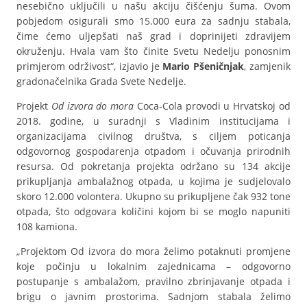
nesebično uključili u našu akciju čišćenju šuma. Ovom
pobjedom osigurali smo 15.000 eura za sadnju stabala,
čime ćemo uljepšati naš grad i doprinijeti zdravijem
okruženju. Hvala vam što činite Svetu Nedelju ponosnim
primjerom održivost“, izjavio je
Mario Pšeničnjak
, zamjenik
gradonačelnika Grada Svete Nedelje.
Projekt
Od izvora do mora
Coca-Cola provodi u Hrvatskoj od
2018. godine, u suradnji s Vladinim institucijama i
organizacijama civilnog društva, s ciljem poticanja
odgovornog gospodarenja otpadom i očuvanja prirodnih
resursa. Od pokretanja projekta održano su 134 akcije
prikupljanja ambalažnog otpada, u kojima je sudjelovalo
skoro 12.000 volontera. Ukupno su prikupljene čak 932 tone
otpada, što odgovara količini kojom bi se moglo napuniti
108 kamiona.
„Projektom Od izvora do mora želimo potaknuti promjene
koje počinju u lokalnim zajednicama – odgovorno
postupanje s ambalažom, pravilno zbrinjavanje otpada i
brigu o javnim prostorima. Sadnjom stabala želimo