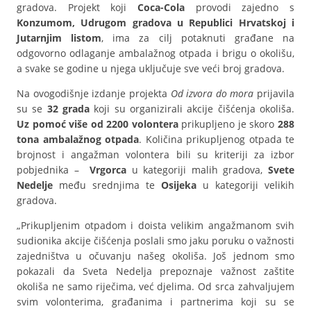
gradova. Projekt koji
Coca-Cola
provodi zajedno s
Konzumom, Udrugom gradova u Republici Hrvatskoj i
Jutarnjim listom
, ima za cilj potaknuti građane na
odgovorno odlaganje ambalažnog otpada i brigu o okolišu,
a svake se godine u njega uključuje sve veći broj gradova.
Na ovogodišnje izdanje projekta
Od izvora do mora
prijavila
su se
32 grada
koji su organizirali akcije čišćenja okoliša.
Uz pomoć više od 2200 volontera
prikupljeno je skoro
288
tona ambalažnog otpada
. Količina prikupljenog otpada te
brojnost i angažman volontera bili su kriteriji za izbor
pobjednika –
Vrgorca
u kategoriji malih gradova,
Svete
Nedelje
među srednjima te
Osijeka
u kategoriji velikih
gradova.
„Prikupljenim otpadom i doista velikim angažmanom svih
sudionika akcije čišćenja poslali smo jaku poruku o važnosti
zajedništva u očuvanju našeg okoliša. Još jednom smo
pokazali da Sveta Nedelja prepoznaje važnost zaštite
okoliša ne samo riječima, već djelima. Od srca zahvaljujem
svim volonterima, građanima i partnerima koji su se