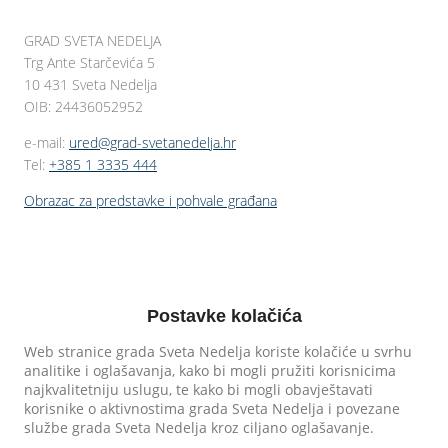
GRAD SVETA NEDELJA
Trg Ante Starčevića 5
10 431 Sveta Nedelja
OIB: 24436052952
e-mail:
ured@grad-svetanedelja.hr
Tel:
+385 1 3335 444
Obrazac za predstavke i pohvale građana
Postavke kolačića
Web stranice grada Sveta Nedelja koriste kolačiće u svrhu
analitike i oglašavanja, kako bi mogli pružiti korisnicima
najkvalitetniju uslugu, te kako bi mogli obavještavati
korisnike o aktivnostima grada Sveta Nedelja i povezane
službe grada Sveta Nedelja kroz ciljano oglašavanje.