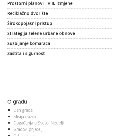
Prostorni planovi - VIII. izmjene
Reciklažno dvorište
Širokopojasni pristup
Strategija zelene urbane obnove
Suzbijanje komaraca
Zaštita i sigurnost
O gradu
Dan grada
Misija i vizija
Događanja u Svetoj Nedelji
Gradovi prijatelji
Grb i zastava