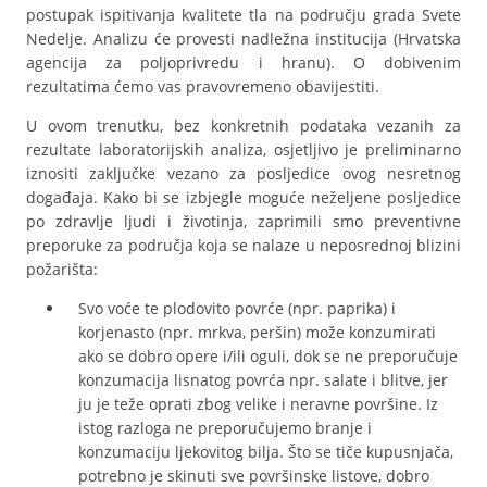
postupak ispitivanja kvalitete tla na području grada Svete
Nedelje. Analizu će provesti nadležna institucija (Hrvatska
agencija za poljoprivredu i hranu). O dobivenim
rezultatima ćemo vas pravovremeno obavijestiti.
U ovom trenutku, bez konkretnih podataka vezanih za
rezultate laboratorijskih analiza, osjetljivo je preliminarno
iznositi zaključke vezano za posljedice ovog nesretnog
događaja. Kako bi se izbjegle moguće neželjene posljedice
po zdravlje ljudi i životinja, zaprimili smo preventivne
preporuke za područja koja se nalaze u neposrednoj blizini
požarišta:
Svo voće te plodovito povrće (npr. paprika) i
korjenasto (npr. mrkva, peršin) može konzumirati
ako se dobro opere i/ili oguli, dok se ne preporučuje
konzumacija lisnatog povrća npr. salate i blitve, jer
ju je teže oprati zbog velike i neravne površine. Iz
istog razloga ne preporučujemo branje i
konzumaciju ljekovitog bilja. Što se tiče kupusnjača,
potrebno je skinuti sve površinske listove, dobro