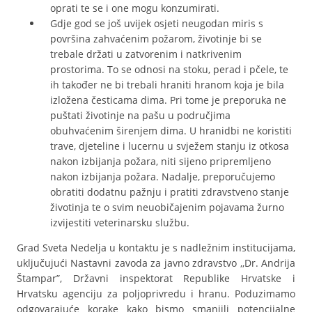
oprati te se i one mogu konzumirati.
Gdje god se još uvijek osjeti neugodan miris s
površina zahvaćenim požarom, životinje bi se
trebale držati u zatvorenim i natkrivenim
prostorima. To se odnosi na stoku, perad i pčele, te
ih također ne bi trebali hraniti hranom koja je bila
izložena česticama dima. Pri tome je preporuka ne
puštati životinje na pašu u područjima
obuhvaćenim širenjem dima. U hranidbi ne koristiti
trave, djeteline i lucernu u svježem stanju iz otkosa
nakon izbijanja požara, niti sijeno pripremljeno
nakon izbijanja požara. Nadalje, preporučujemo
obratiti dodatnu pažnju i pratiti zdravstveno stanje
životinja te o svim neuobičajenim pojavama žurno
izvijestiti veterinarsku službu.
Grad Sveta Nedelja u kontaktu je s nadležnim institucijama,
uključujući Nastavni zavoda za javno zdravstvo ,,Dr. Andrija
Štampar”, Državni inspektorat Republike Hrvatske i
Hrvatsku agenciju za poljoprivredu i hranu. Poduzimamo
odgovarajuće korake kako bismo smanjili potencijalne