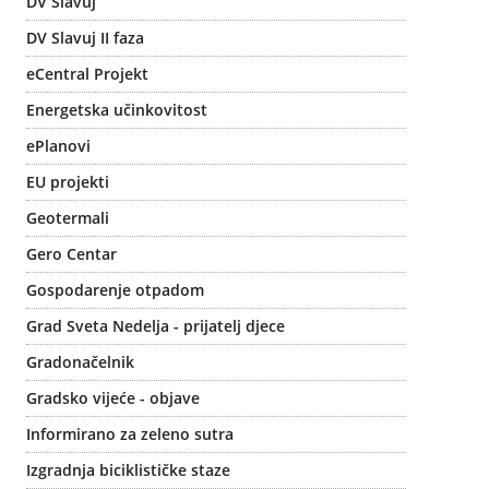
DV Slavuj
DV Slavuj II faza
eCentral Projekt
Energetska učinkovitost
ePlanovi
EU projekti
Geotermali
Gero Centar
Gospodarenje otpadom
Grad Sveta Nedelja - prijatelj djece
Gradonačelnik
Gradsko vijeće - objave
Informirano za zeleno sutra
Izgradnja biciklističke staze