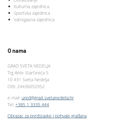
Kulturna zajednica
Sportska zajednica
Vatrogasna zajednica
O nama
GRAD SVETA NEDELJA
Trg Ante Starčevića 5
10 431 Sveta Nedelja
OIB: 24436052952
e-mail:
ured@grad-svetanedelja.hr
Tel:
+385 1 3335 444
Obrazac za predstavke i pohvale građana