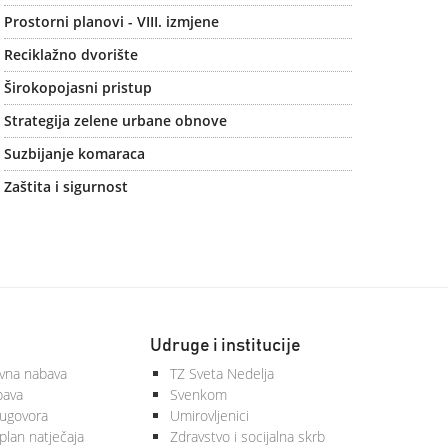
Prostorni planovi - VIII. izmjene
Reciklažno dvorište
Širokopojasni pristup
Strategija zelene urbane obnove
Suzbijanje komaraca
Zaštita i sigurnost
Udruge i institucije
vna nabava
TZ Sveta Nedelja
bava
Svenkom
 ugovora
Umirovljenici
plan natječaja
Zdravstvo i socijalna skrb