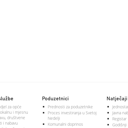
službe
Poduzetnici
Natječaji
djel za opće
Prednosti za poduzetnike
Jednosta
lokalnu i mjesnu
Proces investiranja u Svetoj
Javna na
vu, društvene
Nedelji
Registar
ti i nabavu
Komunalni doprinos
Godišnji 