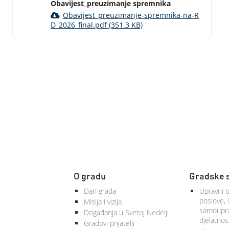
Obavijest_preuzimanje spremnika
Obavijest_preuzimanje-spremnika-na-R
D_2026_final.pdf (351.3 KB)
O gradu
Gradske 
Dan grada
Upravni o
poslove, 
Misija i vizija
samoupra
Događanja u Svetoj Nedelji
djelatnos
Gradovi prijatelji