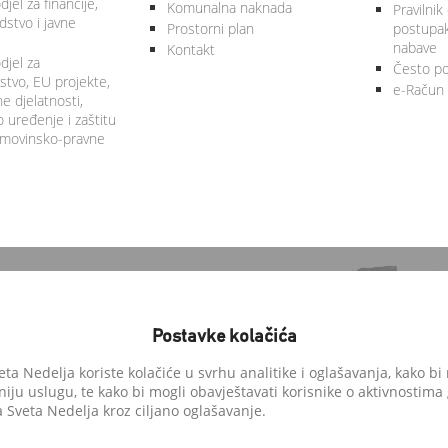
jel za financije,
Komunalna naknada
Pravilnik
stvo i javne
Prostorni plan
postupa
nabave
Kontakt
djel za
Često po
tvo, EU projekte,
e-Račun
 djelatnosti,
 uređenje i zaštitu
 imovinsko-pravne
Postavke kolačića
a Nedelja koriste kolačiće u svrhu analitike i oglašavanja, kako bi 
niju uslugu, te kako bi mogli obavještavati korisnike o aktivnostima
anedelja.hr
Sveta Nedelja kroz ciljano oglašavanje.