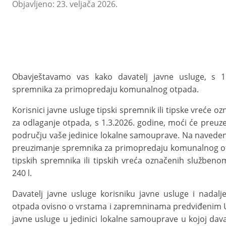
Objavljeno: 23. veljača 2026.
Obavještavamo vas kako davatelj javne usluge, s 1
spremnika za primopredaju komunalnog otpada.
Korisnici javne usluge tipski spremnik ili tipske vreće
za odlaganje otpada, s 1.3.2026. godine, moći će preuzet
području vaše jedinice lokalne samouprave. Na navedeni n
preuzimanje spremnika za primopredaju komunalnog ot
tipskih spremnika ili tipskih vreća označenih službe
240 l.
Davatelj javne usluge korisniku javne usluge i nada
otpada ovisno o vrstama i zapremninama predviđenim U
javne usluge u jedinici lokalne samouprave u kojoj dava