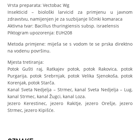
Vrsta preparata: Vectobac Wg
Insekticid – biološki larvicid za primjenu u javnom
zdravstvu, namijenjen je za suzbijanje ličinki komaraca
Aktivna tvar: Bacillus thuringiensis subsp. israelensis
Piktogram upozorenja: EUH208
Metoda primjene: miješa se s vodom te se prska direktno
na vodenu površinu.
Mjesta tretiranja:
Potok Gušti raj, Ratkajev potok, potok Rakovica, potok
Purgarija, potok Srebrnjak, potok Velika Sjenokoša, potok
Korenjak, potok Starča.
Kanal Sveta Nedjelja – Strmec, kanal Sveta Nedjelja – Lug,
kanal Strmec, kanal Žugci, kanal Loza.
Jezero Kerestinec, jezero Rakitje, jezero Orešje, jezero
Strmec, jezero Kipišće.