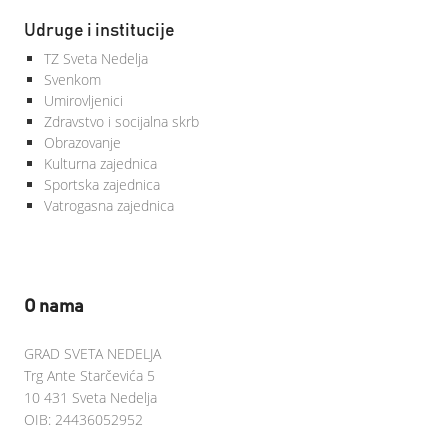
Udruge i institucije
TZ Sveta Nedelja
Svenkom
Umirovljenici
Zdravstvo i socijalna skrb
Obrazovanje
Kulturna zajednica
Sportska zajednica
Vatrogasna zajednica
O nama
GRAD SVETA NEDELJA
Trg Ante Starčevića 5
10 431 Sveta Nedelja
OIB: 24436052952