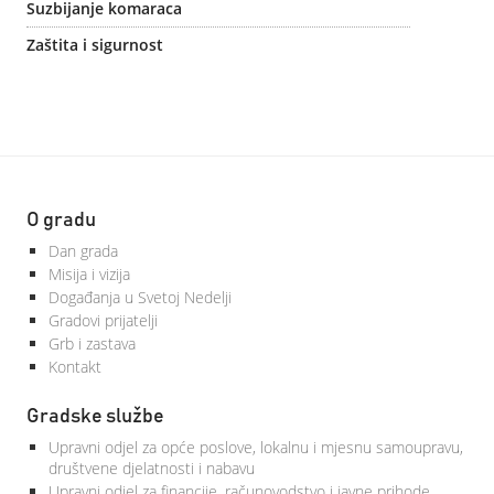
Suzbijanje komaraca
Zaštita i sigurnost
O gradu
Dan grada
Misija i vizija
Događanja u Svetoj Nedelji
Gradovi prijatelji
Grb i zastava
Kontakt
Gradske službe
Upravni odjel za opće poslove, lokalnu i mjesnu samoupravu,
društvene djelatnosti i nabavu
Upravni odjel za financije, računovodstvo i javne prihode