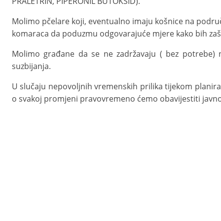
PRALETRIN, PIPERONIL BUTOKSID).
Molimo pčelare koji, eventualno imaju košnice na područ
komaraca da poduzmu odgovarajuće mjere kako bih zaštit
Molimo građane da se ne zadržavaju ( bez potrebe)
suzbijanja.
U slučaju nepovoljnih vremenskih prilika tijekom plani
o svakoj promjeni pravovremeno ćemo obavijestiti javno