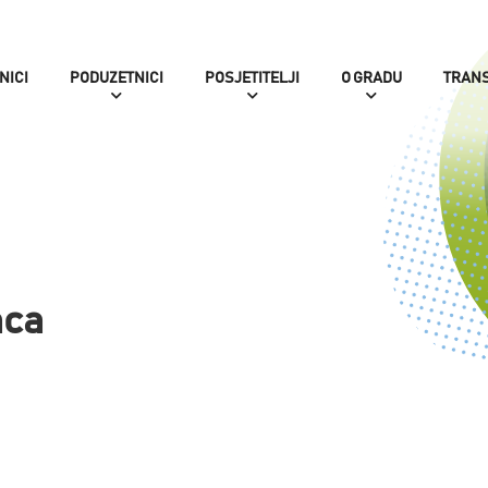
NICI
PODUZETNICI
POSJETITELJI
O GRADU
TRAN
aca