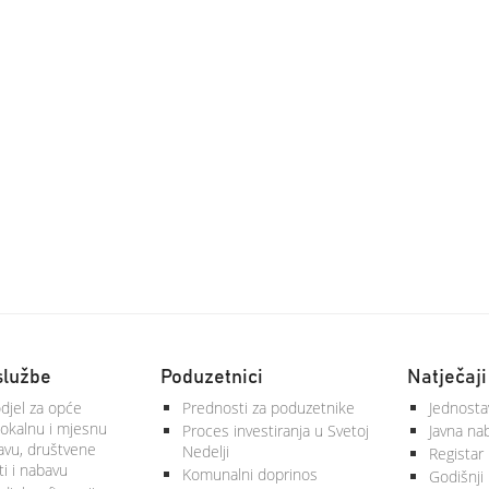
službe
Poduzetnici
Natječaji
djel za opće
Prednosti za poduzetnike
Jednosta
lokalnu i mjesnu
Proces investiranja u Svetoj
Javna na
vu, društvene
Nedelji
Registar
ti i nabavu
Komunalni doprinos
Godišnji 