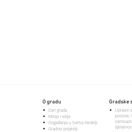
O gradu
Gradske 
Dan grada
Upravni o
poslove, 
Misija i vizija
samoupra
Događanja u Svetoj Nedelji
djelatnos
Gradovi prijatelji