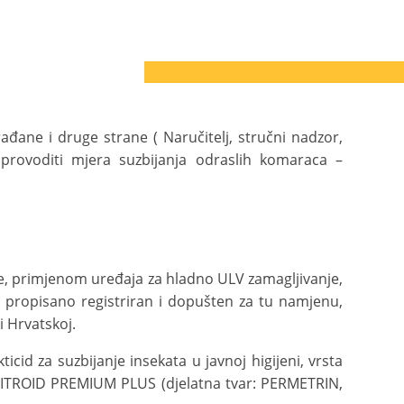
ađane i druge strane ( Naručitelj, stručni nadzor,
provoditi mjera suzbijanja odraslih komaraca –
je, primjenom uređaja za hladno ULV zamagljivanje,
cid propisano registriran i dopušten za tu namjenu,
i Hrvatskoj.
icid za suzbijanje insekata u javnoj higijeni, vrsta
PITROID PREMIUM PLUS (djelatna tvar: PERMETRIN,