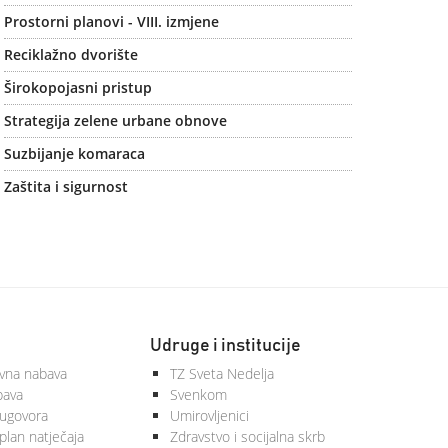
Prostorni planovi - VIII. izmjene
Reciklažno dvorište
Širokopojasni pristup
Strategija zelene urbane obnove
Suzbijanje komaraca
Zaštita i sigurnost
Udruge i institucije
vna nabava
TZ Sveta Nedelja
bava
Svenkom
 ugovora
Umirovljenici
plan natječaja
Zdravstvo i socijalna skrb