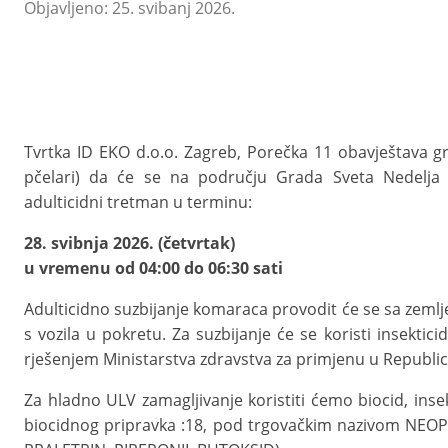
Objavljeno: 25. svibanj 2026.
Tvrtka ID EKO d.o.o. Zagreb, Porečka 11 obavještava gr
pčelari) da će se na području Grada Sveta Nedelja 
adulticidni tretman u terminu:
28. svibnja 2026. (četvrtak)
u vremenu
od 04:00 do 06:30 sati
Adulticidno suzbijanje komaraca provodit će se sa zeml
s vozila u pokretu. Za suzbijanje će se koristi insekti
rješenjem Ministarstva zdravstva za primjenu u Republic
Za hladno ULV zamagljivanje koristiti ćemo biocid, insekt
biocidnog pripravka :18, pod trgovačkim nazivom NEO