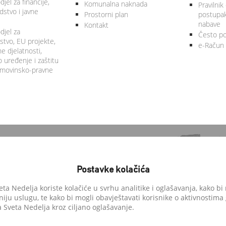
jel za financije,
Komunalna naknada
Pravilnik
stvo i javne
Prostorni plan
postupa
nabave
Kontakt
djel za
Često po
tvo, EU projekte,
e-Račun
 djelatnosti,
 uređenje i zaštitu
 imovinsko-pravne
Postavke kolačića
a Nedelja koriste kolačiće u svrhu analitike i oglašavanja, kako bi 
niju uslugu, te kako bi mogli obavještavati korisnike o aktivnostima
anedelja.hr
Sveta Nedelja kroz ciljano oglašavanje.