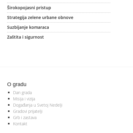
Širokopojasni pristup
Strategija zelene urbane obnove
Suzbijanje komaraca
Zaštita i sigurnost
O gradu
Dan grada
Misija i vizija
Događanja u Svetoj Nedelji
Gradovi prijatelji
Grb i zastava
Kontakt