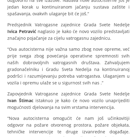
odgovoriti na sve izazove. Nabava nove autocisterne još je
jedan korak u kontinuiranom jačanju sustava zaštite i
spašavanja, ovakvih ulaganje bit će još.“
Predsjednik Vatrogasne zajednice Grada Svete Nedelje
Ivica Petravić
naglasio je kako će novo vozilo predstavljati
značajno pojačanje za cijelu vatrogasnu zajednicu.
“Ova autocisterna nije važna samo zbog nove opreme, već
prije svega zbog povećanja operativne spremnosti svih
naših dobrovoljnih vatrogasnih društava. Zahvaljujem
gradonačelniku i Gradu Sveta Nedelja na kontinuiranoj
podršci i razumijevanju potreba vatrogastva. Ulaganjem u
vozila i opremu ulaže se u sigurnost svih nas .”
Zapovjednik Vatrogasne zajednice Grada Svete Nedelje
Ivan Štimac
istaknuo je kako će novo vozilo unaprijediti
mogućnosti djelovanja na svim vrstama intervencija.
“Nova autocisterna omogućit će nam još učinkovitiji
odgovor na požare otvorenog prostora, požare objekata,
tehničke intervencije te druge izvanredne događaje.