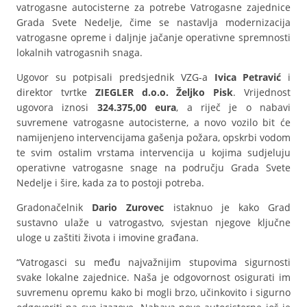
vatrogasne autocisterne za potrebe Vatrogasne zajednice
Grada Svete Nedelje, čime se nastavlja modernizacija
vatrogasne opreme i daljnje jačanje operativne spremnosti
lokalnih vatrogasnih snaga.
Ugovor su potpisali predsjednik VZG-a
Ivica Petravić
i
direktor tvrtke
ZIEGLER d.o.o. Željko Pisk
. Vrijednost
ugovora iznosi
324.375,00 eura
, a riječ je o nabavi
suvremene vatrogasne autocisterne, a novo vozilo bit će
namijenjeno intervencijama gašenja požara, opskrbi vodom
te svim ostalim vrstama intervencija u kojima sudjeluju
operativne vatrogasne snage na području Grada Svete
Nedelje i šire, kada za to postoji potreba.
Gradonačelnik
Dario Zurovec
istaknuo je kako Grad
sustavno ulaže u vatrogastvo, svjestan njegove ključne
uloge u zaštiti života i imovine građana.
“Vatrogasci su među najvažnijim stupovima sigurnosti
svake lokalne zajednice. Naša je odgovornost osigurati im
suvremenu opremu kako bi mogli brzo, učinkovito i sigurno