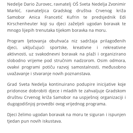
Nedelje Dario Zurovec, ravnatelj OŠ Sveta Nedelja Zvonimir
Markić, ravnateljica Gradskog društva Crvenog križa
Samobor Anica Francetić Kufrin te predsjednik Edi
Kirschenheuter koji su djeci zaželjeli ugodan boravak te
mnogo lijepih trenutaka tijekom boravka na moru.
Program ljetovanja obuhvaća niz sadržaja prilagođenih
djeci, uključujući sportske, kreativne i rekreativne
aktivnosti, uz svakodnevni boravak na plaži i organizirano
slobodno vrijeme pod stručnim nadzorom. Osim odmora,
ovakvi programi potiču razvoj samostalnosti, međusobno
uvažavanje i stvaranje novih poznanstava.
Grad Sveta Nedelja kontinuirano podupire inicijative koje
pridonose dobrobiti djece i mladih te zahvaljuje Gradskom
društvu Crvenog križa Samobor na uspješnoj organizaciji i
dugogodišnjoj provedbi ovog vrijednog programa.
Djeci želimo ugodan boravak na moru te siguran i ispunjen
tjedan pun novih iskustava.