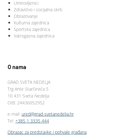
Umirovljenici
Zdravstvo i socijalna skrb
Obrazovanje
Kulturna zajednica
Sportska zajednica
Vatrogasna zajednica
O nama
GRAD SVETA NEDELJA
Trg Ante Starčevića 5
10 431 Sveta Nedelja
OIB: 24436052952
e-mail:
ured@grad-svetanedelja.hr
Tel:
+385 1 3335 444
Obrazac za predstavke i pohvale građana